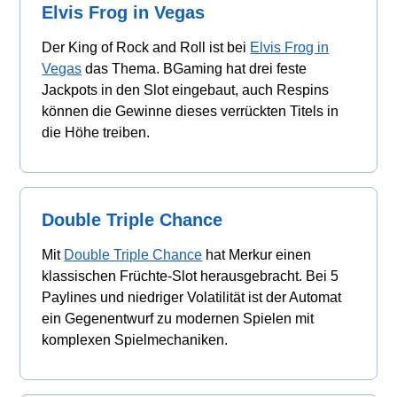
Elvis Frog in Vegas
Der King of Rock and Roll ist bei
Elvis Frog in
Vegas
das Thema. BGaming hat drei feste
Jackpots in den Slot eingebaut, auch Respins
können die Gewinne dieses verrückten Titels in
die Höhe treiben.
Double Triple Chance
Mit
Double Triple Chance
hat Merkur einen
klassischen Früchte-Slot herausgebracht. Bei 5
Paylines und niedriger Volatilität ist der Automat
ein Gegenentwurf zu modernen Spielen mit
komplexen Spielmechaniken.