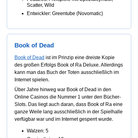
Scatter, Wild
Entwickler: Greentube (Novomatic)
Book of Dead
Book of Dead
ist im Prinzip eine dreiste Kopie
des großen Erfolgs Book of Ra Deluxe. Allerdings
kann man das Buch der Toten ausschließlich im
Internet spielen.
Über Jahre hinweg war Book of Dead in den
Online Casinos die Nummer 1 unter den Bücher-
Slots. Das liegt auch daran, dass Book of Ra eine
ganze Weile lang ausschließlich in der Spielhalle
verfügbar war und im Internet gesperrt wurde.
Walzen: 5