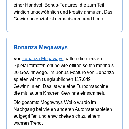
einer Handvoll Bonus-Features, die zum Teil
wirklich ungewöhnlich und kreativ anmuten. Das
Gewinnpotenzial ist dementsprechend hoch.
Bonanza Megaways
Vor
Bonanza Megaways
hatten die meisten
Spielautomaten online wie offline selten mehr als
20 Gewinnwege. Im Bonus-Feature von Bonanza
spielen wir mit unglaublichen 117.649
Gewinnlinien. Das ist wie eine Turbomaschine,
die mit lautem Knarren Gewinne einsammelt.
Die gesamte Megaways-Welle wurde im
Nachgang bei vielen anderen Automatenspielen
aufgegriffen und entwickelte sich zu einem
wahren Trend.