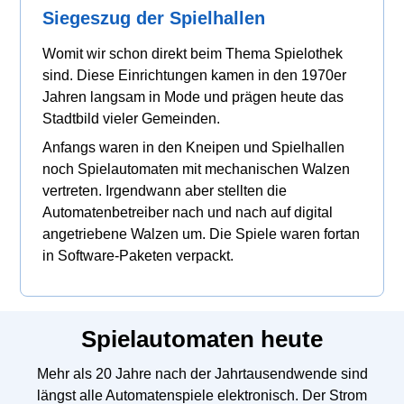
Siegeszug der Spielhallen
Womit wir schon direkt beim Thema Spielothek
sind. Diese Einrichtungen kamen in den 1970er
Jahren langsam in Mode und prägen heute das
Stadtbild vieler Gemeinden.
Anfangs waren in den Kneipen und Spielhallen
noch Spielautomaten mit mechanischen Walzen
vertreten. Irgendwann aber stellten die
Automatenbetreiber nach und nach auf digital
angetriebene Walzen um. Die Spiele waren fortan
in Software-Paketen verpackt.
Spielautomaten heute
Mehr als 20 Jahre nach der Jahrtausendwende sind
längst alle Automatenspiele elektronisch. Der Strom