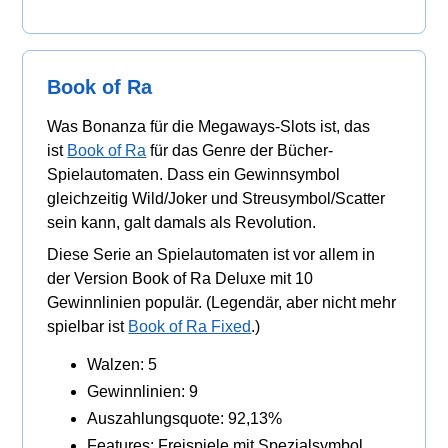
Book of Ra
Was Bonanza für die Megaways-Slots ist, das
ist
Book of Ra
für das Genre der Bücher-
Spielautomaten. Dass ein Gewinnsymbol
gleichzeitig Wild/Joker und Streusymbol/Scatter
sein kann, galt damals als Revolution.
Diese Serie an Spielautomaten ist vor allem in
der Version Book of Ra Deluxe mit 10
Gewinnlinien populär. (Legendär, aber nicht mehr
spielbar ist
Book of Ra Fixed
.)
Walzen: 5
Gewinnlinien: 9
Auszahlungsquote: 92,13%
Features: Freispiele mit Spezialsymbol,