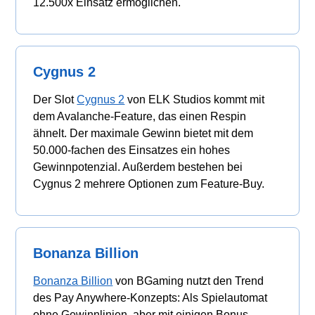
12.500x Einsatz ermöglichen.
Cygnus 2
Der Slot
Cygnus 2
von ELK Studios kommt mit
dem Avalanche-Feature, das einen Respin
ähnelt. Der maximale Gewinn bietet mit dem
50.000-fachen des Einsatzes ein hohes
Gewinnpotenzial. Außerdem bestehen bei
Cygnus 2 mehrere Optionen zum Feature-Buy.
Bonanza Billion
Bonanza Billion
von BGaming nutzt den Trend
des Pay Anywhere-Konzepts: Als Spielautomat
ohne Gewinnlinien, aber mit einigen Bonus-