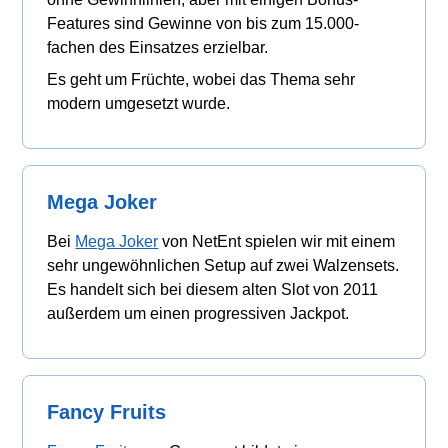
Features sind Gewinne von bis zum 15.000-
fachen des Einsatzes erzielbar.
Es geht um Früchte, wobei das Thema sehr
modern umgesetzt wurde.
Mega Joker
Bei
Mega Joker
von NetEnt spielen wir mit einem
sehr ungewöhnlichen Setup auf zwei Walzensets.
Es handelt sich bei diesem alten Slot von 2011
außerdem um einen progressiven Jackpot.
Fancy Fruits