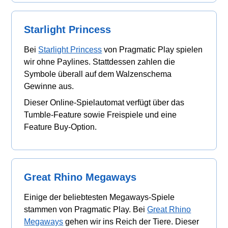
Starlight Princess
Bei
Starlight Princess
von Pragmatic Play spielen
wir ohne Paylines. Stattdessen zahlen die
Symbole überall auf dem Walzenschema
Gewinne aus.
Dieser Online-Spielautomat verfügt über das
Tumble-Feature sowie Freispiele und eine
Feature Buy-Option.
Great Rhino Megaways
Einige der beliebtesten Megaways-Spiele
stammen von Pragmatic Play. Bei
Great Rhino
Megaways
gehen wir ins Reich der Tiere. Dieser