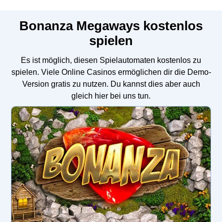
Bonanza Megaways kostenlos spielen
Über Bonanza Megaways
Bonanza Megaways kostenlos
Stärken und Schwächen von Bonanza Megaways
im Überblick
spielen
Thema und Eigenschaften von Bonanza
Megaways
Es ist möglich, diesen Spielautomaten kostenlos zu
spielen. Viele Online Casinos ermöglichen dir die Demo-
Gewinnsymbole und Auszahlungstabelle
Version gratis zu nutzen. Du kannst dies aber auch
Bonanza Megaways Freispiele und Bonus-
Features
gleich hier bei uns tun.
Gibt es bei Bonanza Megaways ein Freispiele
Kaufen-Feature?
Einsatzlimits
So kannst du Bonanza Megaways um Echtgeld
spielen
Bonus für Bonanza Megaways
Bonanza Megaways Gewinne
Unsere Bewertungskriterien - Lohnt sich der Slot?
Bonanza Megaways Slot Bewertung: Unser Fazit
Ähnliche Spielautomaten