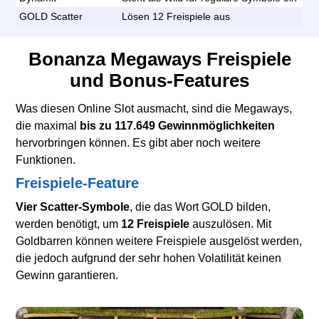
GOLD Scatter
Lösen 12 Freispiele aus
Bonanza Megaways Freispiele
und Bonus-Features
Was diesen Online Slot ausmacht, sind die Megaways,
die maximal
bis zu 117.649 Gewinnmöglichkeiten
hervorbringen können. Es gibt aber noch weitere
Funktionen.
Freispiele-Feature
Vier Scatter-Symbole
, die das Wort GOLD bilden,
werden benötigt, um
12 Freispiele
auszulösen. Mit
Goldbarren können weitere Freispiele ausgelöst werden,
die jedoch aufgrund der sehr hohen Volatilität keinen
Gewinn garantieren.