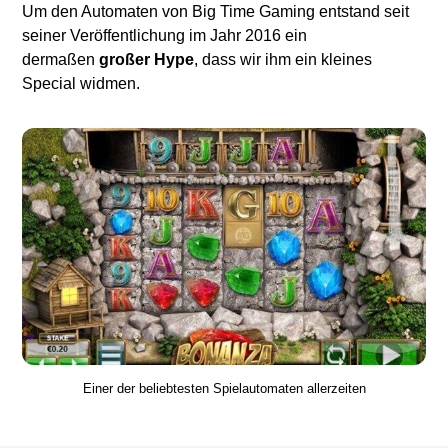
Um den Automaten von Big Time Gaming entstand seit
seiner Veröffentlichung im Jahr 2016 ein
dermaßen
großer Hype
, dass wir ihm ein kleines
Special widmen.
Einer der beliebtesten Spielautomaten allerzeiten