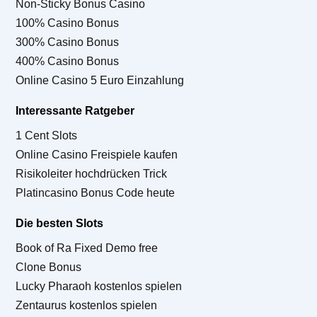
Non-Sticky Bonus Casino
100% Casino Bonus
300% Casino Bonus
400% Casino Bonus
Online Casino 5 Euro Einzahlung
Interessante Ratgeber
1 Cent Slots
Online Casino Freispiele kaufen
Risikoleiter hochdrücken Trick
Platincasino Bonus Code heute
Die besten Slots
Book of Ra Fixed Demo free
Clone Bonus
Lucky Pharaoh kostenlos spielen
Zentaurus kostenlos spielen