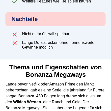
Weitere Features wie Freispiele kaufen
Nachteile
Nicht mehr überall spielbar
Lange Durststrecken ohne nennenswerte
Gewinne möglich
Thema und Eigenschaften von
Bonanza Megaways
Lange bevor Netflix oder Amazon Prime den Markt
beherrschten, gab es eine Serie, die jahrelang für Furore
sorgte: Bonanza. 430 Folgen lang drehte sich alles um
den
Wilden Westen
, eine Ranch und Gold. Der
Bonanza Megaways-Slot ist aber eine Legende für sich.