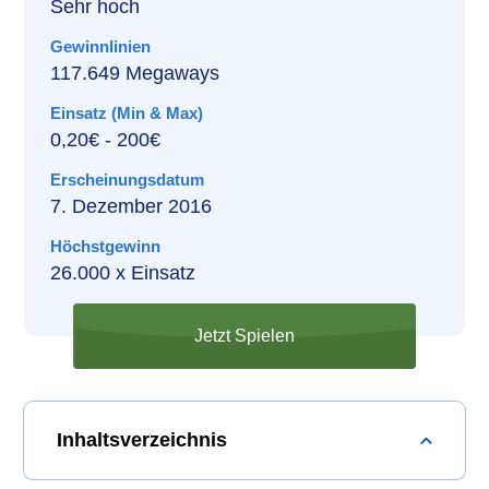
Sehr hoch
Gewinnlinien
117.649 Megaways
Einsatz (Min & Max)
0,20€ - 200€
Erscheinungsdatum
7. Dezember 2016
Höchstgewinn
26.000 x Einsatz
Jetzt Spielen
Inhaltsverzeichnis