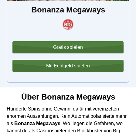
FAQ - Häufig gestellte Fragen zu Bonanza
Bonanza Megaways
Megaways
Gratis spielen
Mit Echtgeld spielen
Über Bonanza Megaways
Hunderte Spins ohne Gewinn, dafür mit vereinzelten
enormen Auszahlungen. Kein Automat polarisierte mehr
als
Bonanza Megaways
. Wo liegen die Gefahren, wo
kannst du als Casinospieler den Blockbuster von Big