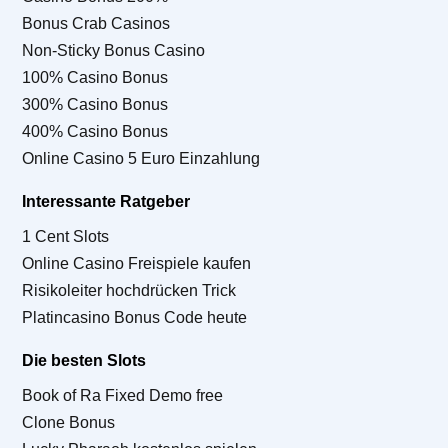
Bonus Crab Casinos
Non-Sticky Bonus Casino
100% Casino Bonus
300% Casino Bonus
400% Casino Bonus
Online Casino 5 Euro Einzahlung
Interessante Ratgeber
1 Cent Slots
Online Casino Freispiele kaufen
Risikoleiter hochdrücken Trick
Platincasino Bonus Code heute
Die besten Slots
Book of Ra Fixed Demo free
Clone Bonus