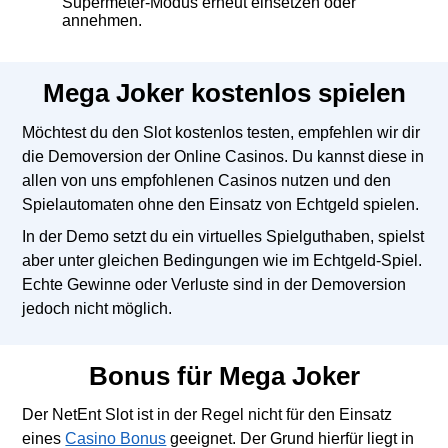
Supermeter-Modus erneut einsetzen oder
annehmen.
3
0
0
%
b
i
s
5
0
0
+
1
0
0
F
1
1
0
%
b
i
s
1
1
0
0
€
S
€
2
0
%
bi
s
1
0
0
0
€
Mega Joker kostenlos spielen
2
0
0
%
bi
s
6
0
0
0
€
Möchtest du den Slot kostenlos testen, empfehlen wir dir
FS
100% bis
1500€ + 450
die Demoversion der Online Casinos. Du kannst diese in
500€
100% bis
allen von uns empfohlenen Casinos nutzen und den
1
5
0
%
b
is
5
0
0
5
3
0
0
%
b
is
0
0
€
1
€
Spielautomaten ohne den Einsatz von Echtgeld spielen.
2
0
%
b
i
s
0
0
0
t
B
s
5
5
5
€
&
€
N
o
D
p
o
s
i
i
7
e
0
1
€
In der Demo setzt du ein virtuelles Spielguthaben, spielst
aber unter gleichen Bedingungen wie im Echtgeld-Spiel.
Echte Gewinne oder Verluste sind in der Demoversion
jedoch nicht möglich.
Bonus für Mega Joker
Der NetEnt Slot ist in der Regel nicht für den Einsatz
eines
Casino Bonus
geeignet. Der Grund hierfür liegt in