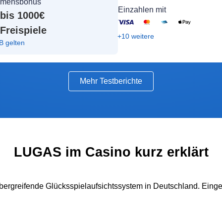
mmensbonus
Einzahlen mit
bis 1000€
Freispiele
+10 weitere
B gelten
Mehr Testberichte
LUGAS im Casino kurz erklärt
ergreifende Glücksspielaufsichtssystem in Deutschland. Einge