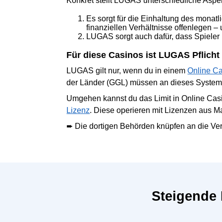
Konkret stellt LUGAS unterschiedliche Aspek
Es sorgt für die Einhaltung des mona
finanziellen Verhältnisse offenlegen 
LUGAS sorgt auch dafür, dass Spieler n
Für diese Casinos ist LUGAS Pflicht
LUGAS gilt nur, wenn du in einem
Online Ca
der Länder (GGL) müssen an dieses System
Umgehen kannst du das Limit in Online Casi
Lizenz
. Diese operieren mit Lizenzen aus 
➨
Die dortigen Behörden knüpfen an die Ve
Steigende