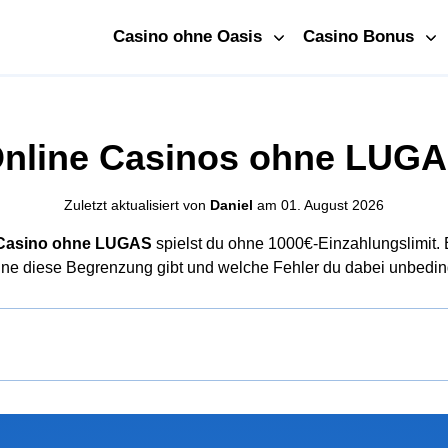
Casino ohne Oasis
Casino Bonus
nline Casinos ohne LUG
Zuletzt aktualisiert von
Daniel
am 01. August 2026
 Casino ohne LUGAS
spielst du ohne 1000€-Einzahlungslimit. 
hne diese Begrenzung gibt und welche Fehler du dabei unbeding
LUGAS
line Casinos ohne LUGAS
n der Detail-Übersicht