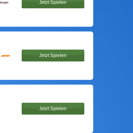
Jetzt Spielen
Jetzt Spielen
Jetzt Spielen