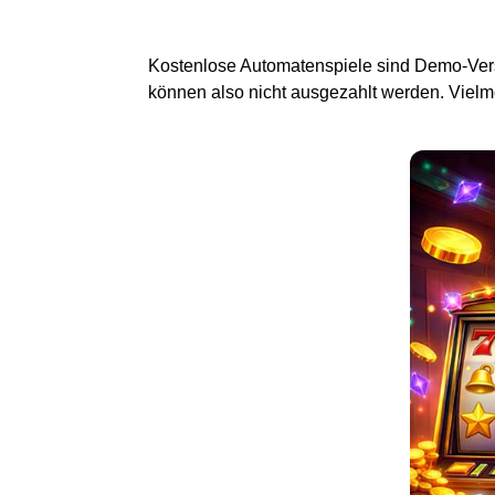
Kostenlose Automatenspiele sind Demo-Versi
können also nicht ausgezahlt werden. Vielme