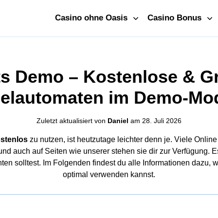
Casino ohne Oasis
Casino Bonus
ts Demo – Kostenlose & Gr
ielautomaten im Demo-Mo
Zuletzt aktualisiert von
Daniel
am 28. Juli 2026
stenlos
zu nutzen, ist heutzutage leichter denn je. Viele Online
d auch auf Seiten wie unserer stehen sie dir zur Verfügung. Es
ten solltest. Im Folgenden findest du alle Informationen dazu, w
optimal verwenden kannst.