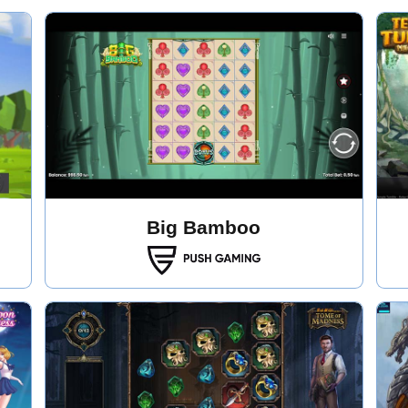
Big Bamboo