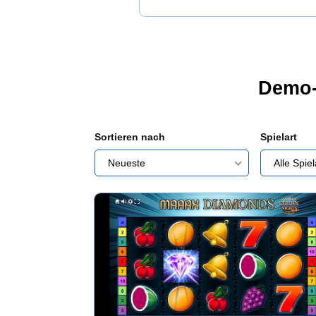
Demo-Slots – Alle verfügbaren
Was bedeutet eine kostenlose
Vor- und Nachteile vom koste
Gratis Spielautomaten im Dem
Demo-
Beliebte kostenlose Demo-Slo
Demo-Modus vs Echtgeld-Spiel
Slot-Demos verantwortungsvol
Sortieren nach
Spielart
Spielautomaten im Test
Suche
Neueste
Alle Spie
Häufig gestellte Fragen zu ko