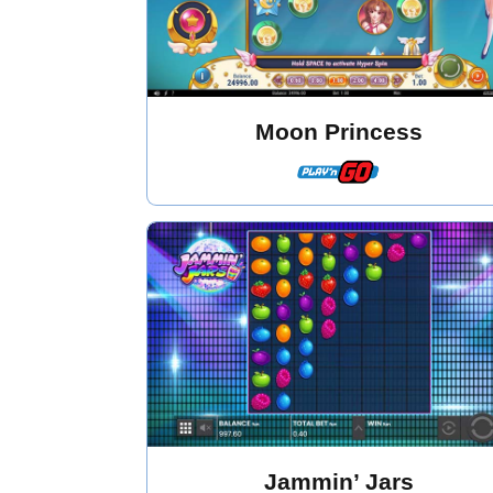
Moon Princess
e
Jammin’ Jars