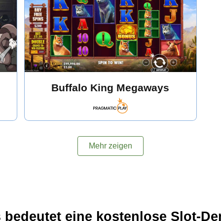
Buffalo King Megaways
Mehr zeigen
 bedeutet eine kostenlose Slot-D