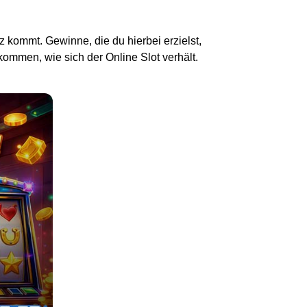
 kommt. Gewinne, die du hierbei erzielst,
ommen, wie sich der Online Slot verhält.