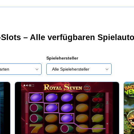
 Spielautomaten
 Slot-Demo?
nlosen Demo-Modus bei Spielautomaten
o-Modus testen
Slots – Alle verfügbaren Spielaut
ts
 – Der Unterschied
l nutzen
Spielehersteller
larten
Alle Spielehersteller
stenlosen Slot-Demos