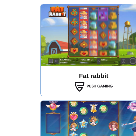
Fat rabbit