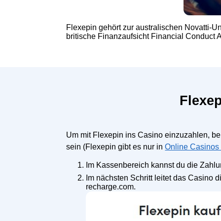
Flexepin gehört zur australischen Novatti-U
britische Finanzaufsicht Financial Conduct A
Flexep
Um mit Flexepin ins Casino einzuzahlen, be
sein (Flexepin gibt es nur in
Online Casinos
Im Kassenbereich kannst du die Zahl
Im nächsten Schritt leitet das Casino d
recharge.com.