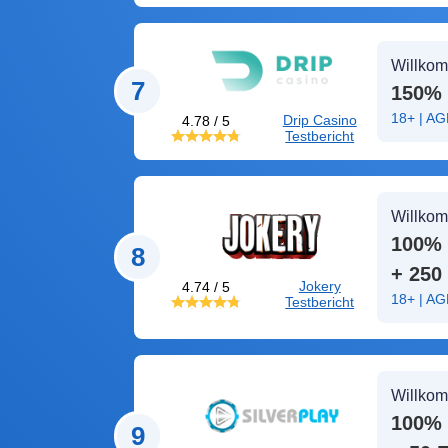
Willko
7
150% 
18+ | AG
Drip Casino
4.78 / 5
Testbericht
Willko
100% 
8
+ 250 
Jokery
4.74 / 5
18+ | AG
Testbericht
Willko
100% 
9