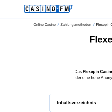
Online Casino
/
Zahlungsmethoden
/
Flexepin 
Flexe
Das
Flexepin Casin
der eine hohe Anonym
Inhaltsverzeichnis