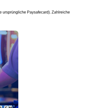
ie ursprüngliche Paysafecard). Zahlreiche