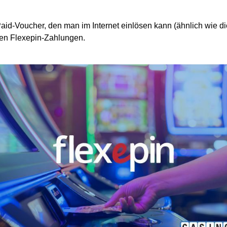
aid-Voucher, den man im Internet einlösen kann (ähnlich wie d
ren Flexepin-Zahlungen.