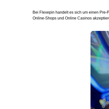
Bei Flexepin handelt es sich um einen Pre-P
Online-Shops und Online Casinos akzeptie