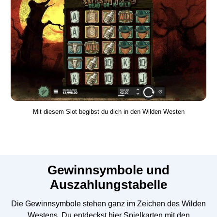
Mit diesem Slot begibst du dich in den Wilden Westen
Gewinnsymbole und
Auszahlungstabelle
Die Gewinnsymbole stehen ganz im Zeichen des Wilden
Westens. Du entdeckst hier Spielkarten mit den