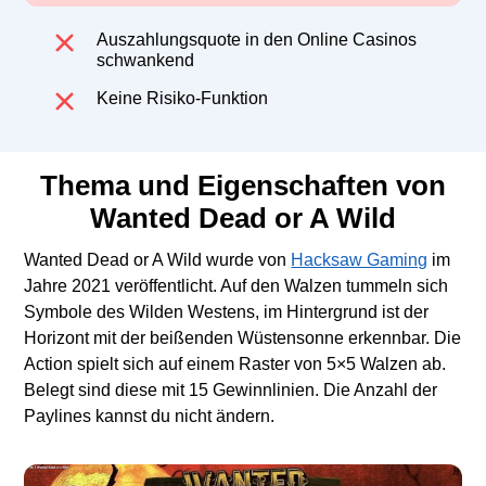
Auszahlungsquote in den Online Casinos
schwankend
Keine Risiko-Funktion
Thema und Eigenschaften von
Wanted Dead or A Wild
Wanted Dead or A Wild wurde von
Hacksaw Gaming
im
Jahre 2021 veröffentlicht. Auf den Walzen tummeln sich
Symbole des Wilden Westens, im Hintergrund ist der
Horizont mit der beißenden Wüstensonne erkennbar. Die
Action spielt sich auf einem Raster von 5×5 Walzen ab.
Belegt sind diese mit 15 Gewinnlinien. Die Anzahl der
Paylines kannst du nicht ändern.