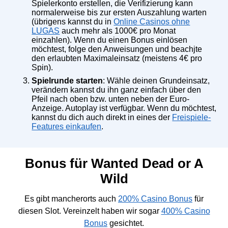
Spielerkonto erstellen, die Verifizierung kann
normalerweise bis zur ersten Auszahlung warten
(übrigens kannst du in
Online Casinos ohne
LUGAS
auch mehr als 1000€ pro Monat
einzahlen). Wenn du einen Bonus einlösen
möchtest, folge den Anweisungen und beachjte
den erlaubten Maximaleinsatz (meistens 4€ pro
Spin).
Spielrunde starten
: Wähle deinen Grundeinsatz,
verändern kannst du ihn ganz einfach über den
Pfeil nach oben bzw. unten neben der Euro-
Anzeige. Autoplay ist verfügbar. Wenn du möchtest,
kannst du dich auch direkt in eines der
Freispiele-
Features einkaufen
.
Bonus für Wanted Dead or A
Wild
Es gibt mancherorts auch
200% Casino Bonus
für
diesen Slot. Vereinzelt haben wir sogar
400% Casino
Bonus
gesichtet.