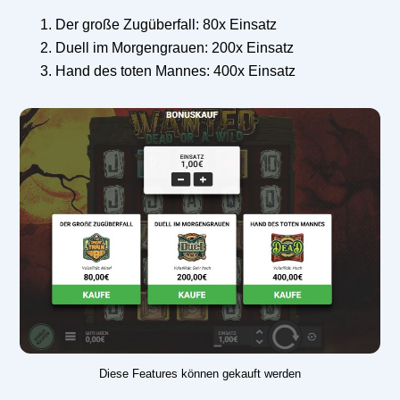
Der große Zugüberfall: 80x Einsatz
Duell im Morgengrauen: 200x Einsatz
Hand des toten Mannes: 400x Einsatz
Finde deinen
Diese Features können gekauft werden
Glücksbonus!