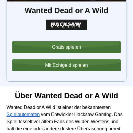
Fazit
Wanted Dead or A Wild
Ähnliche Spielautomaten - Die besten Wanted
Dead or A Wild Alternativen
FAQ – Häufig gestellte Fragen zu Wanted Dead
or A Wild
Gratis spielen
Mit Echtgeld spielen
Über Wanted Dead or A Wild
Wanted Dead or A Wild ist einer der bekanntesten
Spielautomaten
vom Entwickler Hacksaw Gaming. Das
Spiel fesselt vor allem Fans des Wilden Westens und
hält die eine oder andere düstere Überraschung bereit.