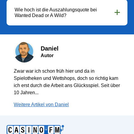
Wie hoch ist die Auszahlungsquote bei
Wanted Dead or A Wild?
Daniel
Autor
Zwar war ich schon früh hier und da in
Spielotheken und Wettshops, doch so richtig kam
ich erst durch die Arbeit ans Glücksspiel. Seit über
10 Jahren...
Weitere Artikel von Daniel