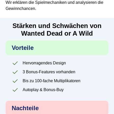
Wir erklären die Spielmechaniken und analysieren die
Gewinnchancen.
Stärken und Schwächen von
Wanted Dead or A Wild
Vorteile
Hervorragendes Design
3 Bonus-Features vorhanden
Bis zu 100-fache Multiplikatoren
Autoplay & Bonus-Buy
Nachteile