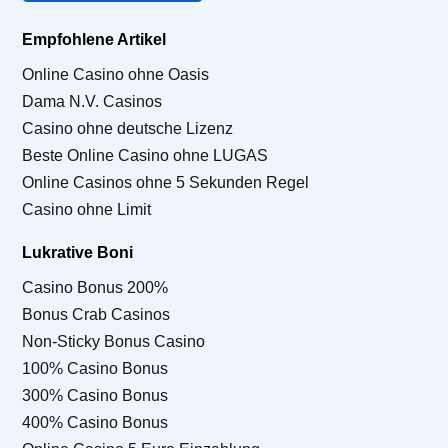
Empfohlene Artikel
Online Casino ohne Oasis
Dama N.V. Casinos
Casino ohne deutsche Lizenz
Beste Online Casino ohne LUGAS
Online Casinos ohne 5 Sekunden Regel
Casino ohne Limit
Lukrative Boni
Casino Bonus 200%
Bonus Crab Casinos
Non-Sticky Bonus Casino
100% Casino Bonus
300% Casino Bonus
400% Casino Bonus