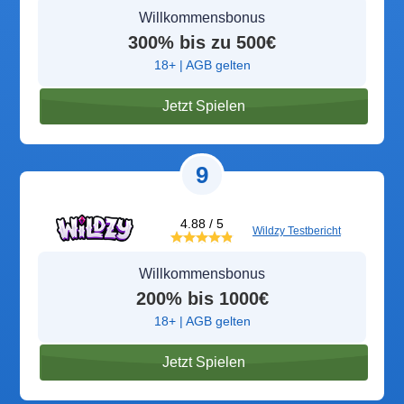
Willkommensbonus
300% bis zu 500€
18+ | AGB gelten
Jetzt Spielen
9
4.88 / 5
Wildzy
Testbericht
Willkommensbonus
200% bis 1000€
18+ | AGB gelten
Jetzt Spielen