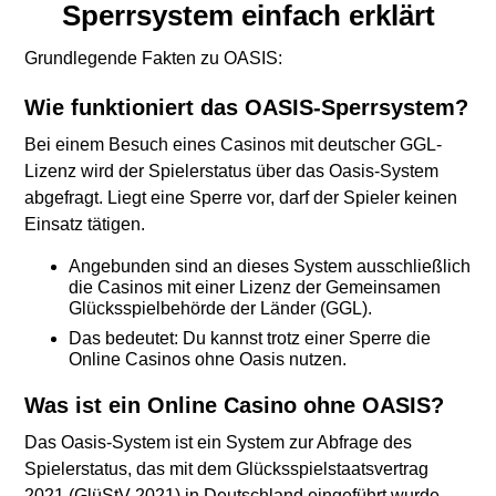
Sperrsystem einfach erklärt
Grundlegende Fakten zu OASIS:
Wie funktioniert das OASIS-Sperrsystem?
Bei einem Besuch eines Casinos mit deutscher GGL-
Lizenz wird der Spielerstatus über das Oasis-System
abgefragt. Liegt eine Sperre vor, darf der Spieler keinen
Einsatz tätigen.
Angebunden sind an dieses System ausschließlich
die Casinos mit einer Lizenz der Gemeinsamen
Glücksspielbehörde der Länder (GGL).
Das bedeutet: Du kannst trotz einer Sperre die
Online Casinos ohne Oasis nutzen.
Was ist ein Online Casino ohne OASIS?
Das Oasis-System ist ein System zur Abfrage des
Spielerstatus, das mit dem Glücksspielstaatsvertrag
2021 (GlüStV 2021) in Deutschland eingeführt wurde.