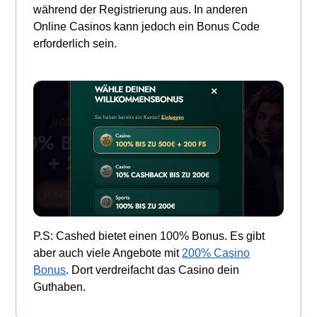
während der Registrierung aus. In anderen
Online Casinos kann jedoch ein Bonus Code
erforderlich sein.
P.S: Cashed bietet einen 100% Bonus. Es gibt
aber auch viele Angebote mit
200% Casino
Bonus
. Dort verdreifacht das Casino dein
Guthaben.