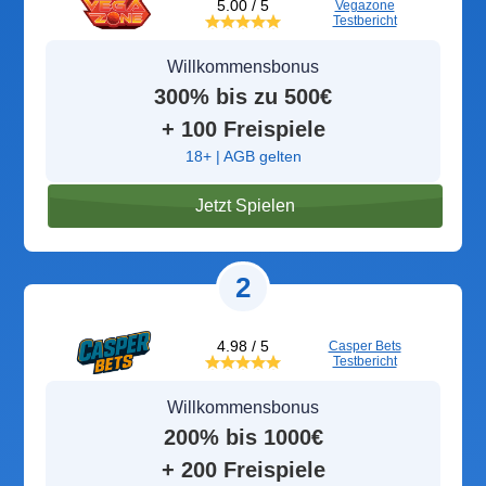
5.00 / 5
Vegazone
Testbericht
FAQ - Häufig gestellte Fragen zum Online Casino
ohne Oasis
Willkommensbonus
300% bis zu 500€
+ 100 Freispiele
18+ | AGB gelten
Jetzt Spielen
2
4.98 / 5
Casper Bets
Testbericht
Willkommensbonus
200% bis 1000€
+ 200 Freispiele