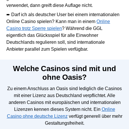
verwendet, dann greift diese Auflage nicht.
➨
Darf ich als deutscher User bei einem internationalen
Online Casino spielen? Kann man in einem
Online
Casino trotz Sperre spielen
? Während die GGL
eigentlich das Glücksspiel für alle Einwohner
Deutschlands regulieren soll, sind internationale
Anbieter parallel zum Spielen verfügbar.
Welche Casinos sind mit und
ohne Oasis?
Zu einem Anschluss an Oasis sind lediglich die Casinos
mit einer Lizenz aus Deutschland verpflichtet. Alle
anderen Casinos mit europäischen und internationalen
Lizenzen kennen dieses System nicht. Ein
Online
Casino ohne deutsche Lizenz
verfügt generell über mehr
Gestaltungsfreiheit.