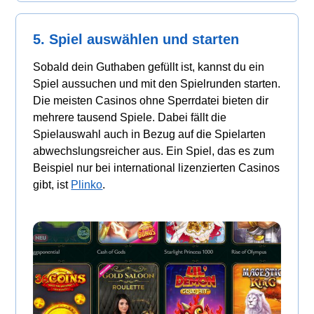
5. Spiel auswählen und starten
Sobald dein Guthaben gefüllt ist, kannst du ein
Spiel aussuchen und mit den Spielrunden starten.
Die meisten Casinos ohne Sperrdatei bieten dir
mehrere tausend Spiele. Dabei fällt die
Spielauswahl auch in Bezug auf die Spielarten
abwechslungsreicher aus. Ein Spiel, das es zum
Beispiel nur bei international lizenzierten Casinos
gibt, ist
Plinko
.