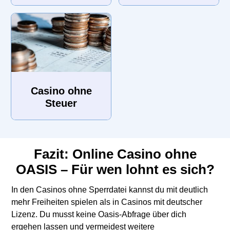
Casino ohne
Steuer
Fazit: Online Casino ohne
OASIS – Für wen lohnt es sich?
In den Casinos ohne Sperrdatei kannst du mit deutlich
mehr Freiheiten spielen als in Casinos mit deutscher
Lizenz. Du musst keine Oasis-Abfrage über dich
ergehen lassen und vermeidest weitere