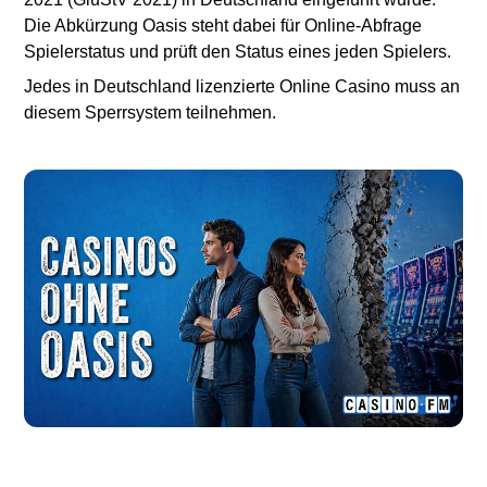
Die Abkürzung Oasis steht dabei für Online-Abfrage
Spielerstatus und prüft den Status eines jeden Spielers.
Jedes in Deutschland lizenzierte Online Casino muss an
diesem Sperrsystem teilnehmen.