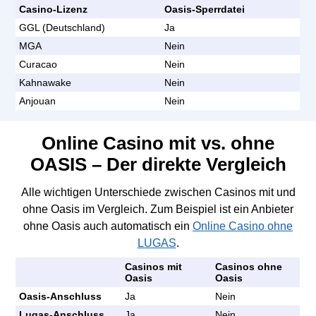
Casino-Lizenz
Oasis-Sperrdatei
GGL (Deutschland)
Ja
MGA
Nein
Curacao
Nein
Kahnawake
Nein
Anjouan
Nein
Online Casino mit vs. ohne
OASIS – Der direkte Vergleich
Alle wichtigen Unterschiede zwischen Casinos mit und
ohne Oasis im Vergleich. Zum Beispiel ist ein Anbieter
ohne Oasis auch automatisch ein
Online Casino ohne
LUGAS
.
Casinos mit 
Casinos ohne 
Oasis
Oasis
Oasis-Anschluss
Ja
Nein
Lugas-Anschluss
Ja
Nein