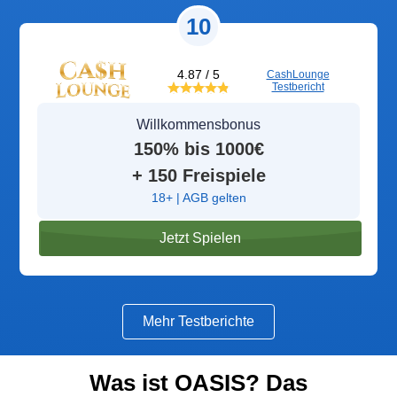
10
4.87 / 5
CashLounge
Testbericht
Willkommensbonus
150% bis 1000€
+ 150 Freispiele
18+ | AGB gelten
Jetzt Spielen
Mehr Testberichte
Was ist OASIS? Das