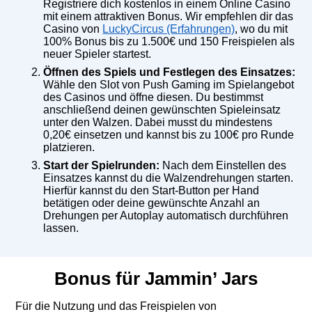
Registriere dich kostenlos in einem Online Casino
mit einem attraktiven Bonus. Wir empfehlen dir das
Casino von
LuckyCircus (Erfahrungen)
, wo du mit
100% Bonus bis zu 1.500€ und 150 Freispielen als
neuer Spieler startest.
Öffnen des Spiels und Festlegen des Einsatzes:
Wähle den Slot von Push Gaming im Spielangebot
des Casinos und öffne diesen. Du bestimmst
anschließend deinen gewünschten Spieleinsatz
unter den Walzen. Dabei musst du mindestens
0,20€ einsetzen und kannst bis zu 100€ pro Runde
platzieren.
Start der Spielrunden:
Nach dem Einstellen des
Einsatzes kannst du die Walzendrehungen starten.
Hierfür kannst du den Start-Button per Hand
betätigen oder deine gewünschte Anzahl an
Drehungen per Autoplay automatisch durchführen
lassen.
Bonus für Jammin’ Jars
Für die Nutzung und das Freispielen von