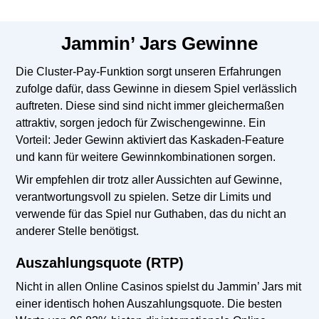
Jammin’ Jars Gewinne
Die Cluster-Pay-Funktion sorgt unseren Erfahrungen
zufolge dafür, dass Gewinne in diesem Spiel verlässlich
auftreten. Diese sind sind nicht immer gleichermaßen
attraktiv, sorgen jedoch für Zwischengewinne. Ein
Vorteil: Jeder Gewinn aktiviert das Kaskaden-Feature
und kann für weitere Gewinnkombinationen sorgen.
Wir empfehlen dir trotz aller Aussichten auf Gewinne,
verantwortungsvoll zu spielen. Setze dir Limits und
verwende für das Spiel nur Guthaben, das du nicht an
anderer Stelle benötigst.
Auszahlungsquote (RTP)
Nicht in allen Online Casinos spielst du Jammin’ Jars mit
einer identisch hohen Auszahlungsquote. Die besten