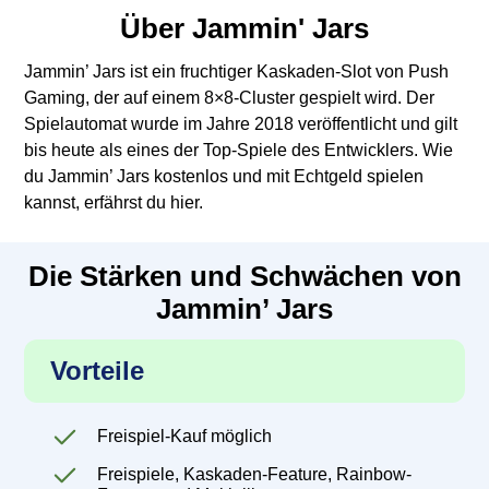
Über Jammin' Jars
Jammin’ Jars ist ein fruchtiger Kaskaden-Slot von Push
Gaming, der auf einem 8×8-Cluster gespielt wird. Der
Spielautomat wurde im Jahre 2018 veröffentlicht und gilt
bis heute als eines der Top-Spiele des Entwicklers. Wie
du Jammin’ Jars kostenlos und mit Echtgeld spielen
kannst, erfährst du hier.
Die Stärken und Schwächen von
Jammin’ Jars
Vorteile
Freispiel-Kauf möglich
Freispiele, Kaskaden-Feature, Rainbow-