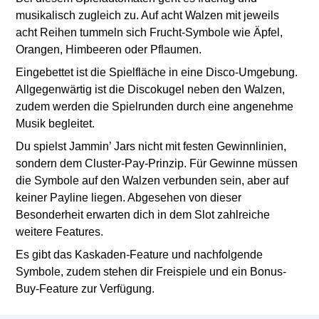
musikalisch zugleich zu. Auf acht Walzen mit jeweils
acht Reihen tummeln sich Frucht-Symbole wie Äpfel,
Orangen, Himbeeren oder Pflaumen.
Eingebettet ist die Spielfläche in eine Disco-Umgebung.
Allgegenwärtig ist die Discokugel neben den Walzen,
zudem werden die Spielrunden durch eine angenehme
Musik begleitet.
Du spielst Jammin’ Jars nicht mit festen Gewinnlinien,
sondern dem Cluster-Pay-Prinzip. Für Gewinne müssen
die Symbole auf den Walzen verbunden sein, aber auf
keiner Payline liegen. Abgesehen von dieser
Besonderheit erwarten dich in dem Slot zahlreiche
weitere Features.
Es gibt das Kaskaden-Feature und nachfolgende
Symbole, zudem stehen dir Freispiele und ein Bonus-
Buy-Feature zur Verfügung.