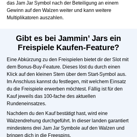
das Jam Jar Symbol nach der Beteiligung an einem
Gewinn auf den Walzen weiter und kann weitere
Multiplikatoren auszahlen.
Gibt es bei Jammin’ Jars ein
Freispiele Kaufen-Feature?
Eine Abkürzung zu den Freispielen bietet dir der Slot mit
dem Bonus-Buy-Feature. Dieses löst du durch einen
Klick auf den kleinen Stern über dem Start-Symbol aus.
Im Anschluss kannst du festlegen, mit welchem Einsatz
du die Freispiele erwerben möchtest. Fällig ist für den
Kauf jeweils das 100-fache des aktuellen
Rundeneinsatzes.
Nachdem du den Kauf bestätigt hast, wird eine
Walzendrehung durchgeführt. In dieser landen garantiert
mindestens drei Jam Jar Symbole auf den Walzen und
bringen dich in die Freespins.