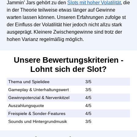
Jammin’ Jars gehört zu den
Slots mit hoher Volatilität
, die
in der Theorie teilweise etwas länger auf Gewinne
warten lassen können. Unseren Erfahrungen zufolge st
der Einfluss der Volatilität hier jedoch nicht allzu stark
ausgeprägt. Kleinere Zwischengewinne sind trotz der
hohen Varianz regelmäßig möglich.
Unsere Bewertungskriterien -
Lohnt sich der Slot?
Thema und Spielidee
3/5
Gameplay & Unterhaltungswert
3/5
Gewinnpotenzial & Nervenkitzel
4/5
Auszahlungsquote
4/5
Freispiele & Sonder-Features
4/5
Sounds und Hintergrundmusik
3/5