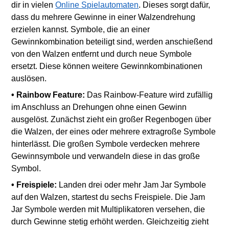
dir in vielen
Online Spielautomaten
. Dieses sorgt dafür,
dass du mehrere Gewinne in einer Walzendrehung
erzielen kannst. Symbole, die an einer
Gewinnkombination beteiligt sind, werden anschießend
von den Walzen entfernt und durch neue Symbole
ersetzt. Diese können weitere Gewinnkombinationen
auslösen.
• Rainbow Feature:
Das Rainbow-Feature wird zufällig
im Anschluss an Drehungen ohne einen Gewinn
ausgelöst. Zunächst zieht ein großer Regenbogen über
die Walzen, der eines oder mehrere extragroße Symbole
hinterlässt. Die großen Symbole verdecken mehrere
Gewinnsymbole und verwandeln diese in das große
Symbol.
• Freispiele:
Landen drei oder mehr Jam Jar Symbole
auf den Walzen, startest du sechs Freispiele. Die Jam
Jar Symbole werden mit Multiplikatoren versehen, die
durch Gewinne stetig erhöht werden. Gleichzeitig zieht