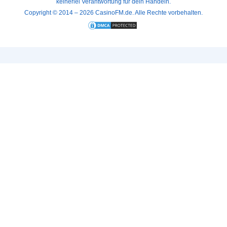
keinerlei Verantwortung für dein Handeln.
Copyright © 2014 – 2026 CasinoFM.de. Alle Rechte vorbehalten.