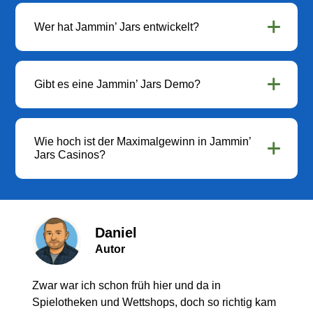
Wer hat Jammin’ Jars entwickelt?
Gibt es eine Jammin’ Jars Demo?
Wie hoch ist der Maximalgewinn in Jammin’
Jars Casinos?
Daniel
Autor
Zwar war ich schon früh hier und da in
Spielotheken und Wettshops, doch so richtig kam