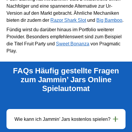
Bonus dir heute am meisten Glück 
Nachfolger und eine spannende Alternative zur Ur-
Version auf den Markt gebracht. Ähnliche Mechaniken
bieten dir zudem der
Razor Shark Slot
und
Big Bamboo
.
3
0
0
%
b
i
s
5
0
0
+
1
0
0
F
1
1
0
%
b
i
s
1
1
0
0
€
S
Fündig wirst du darüber hinaus im Portfolio weiterer
€
2
0
%
bi
s
1
0
0
0
Provider. Besonders empfehlenswert sind zum Beispiel
€
2
0
0
%
bi
s
6
0
0
0
€
die Titel Fruit Party und
Sweet Bonanza
von Pragmatic
Play.
FS
100% b
1500€ + 450
500€
100% bis
1
5
0
%
b
is
5
0
0
FAQs Häufig gestellte Fragen
5
3
0
0
%
b
is
0
0
€
1
€
2
0
%
b
i
s
0
0
0
zum Jammin’ Jars Online
t
B
s
5
5
5
€
&
€
N
o
D
p
o
s
i
i
7
e
0
1
€
Spielautomat
Wie kann ich Jammin’ Jars kostenlos spielen?