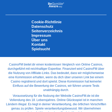
Cookie-Richtlinie
Datenschutz
Seitenverzeichnis
Impressum
Über uns
Kontakt
Spielsucht
CasinoFM bietet dir einen kostenlosen Vergleich von Online Casinos,
durchgeführt mit reichhaltiger Expertise. Finanziert wird CasinoFM über
die Nutzung von Affiliate-Links. Das bedeutet, dass wir möglicherweise
eine Kommission erhalten, wenn du dich über unseren Link bei einem
Casino registrierst und dort spielst. Diese Kommission hat keinerlei
Einfluss auf die Bewertung der Casinos, wir führen unsere Tests
unabhängig durch.
Voraussetzung für die Nutzung der Website CasinoFM.de ist die
Vollendung des 18. Lebensjahres. Online Glücksspiel ist in manchen
Ländern illegal. Es liegt in deiner Verantwortung, die örtlichen Vorschriften
genau zu prüfen. Spiele verantwortungsbewusst. Wir übernehmen