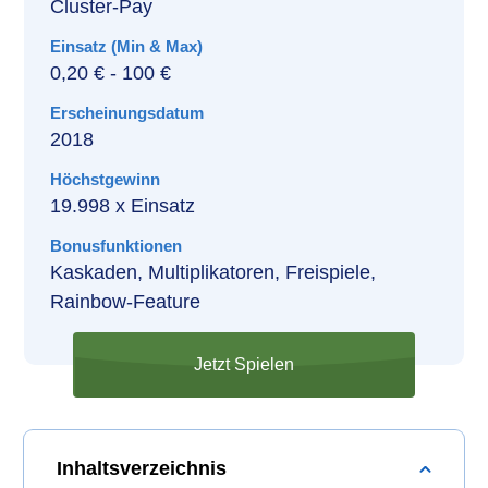
Cluster-Pay
Einsatz (Min & Max)
0,20 € - 100 €
Erscheinungsdatum
2018
Höchstgewinn
19.998 x Einsatz
Bonusfunktionen
Kaskaden, Multiplikatoren, Freispiele,
Rainbow-Feature
Jetzt Spielen
Inhaltsverzeichnis