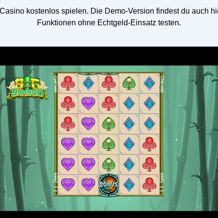
gstabelle
Casino kostenlos spielen. Die Demo-Version findest du auch hie
nus-Features
Funktionen ohne Echtgeld-Einsatz testen.
eispiele Kaufen-Feature?
chtgeld spielen
ohnt sich der Slot?
nser Fazit
eihe
 besten Big Bamboo Alternativen