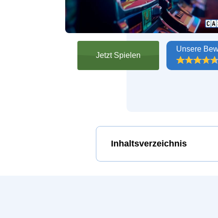
Unsere Bew
Jetzt Spielen
Inhaltsverzeichnis
Big Bamboo kostenlos spielen
Über den Big Bamboo Slot
Stärken und Schwächen von 
Thema und Eigenschaften von