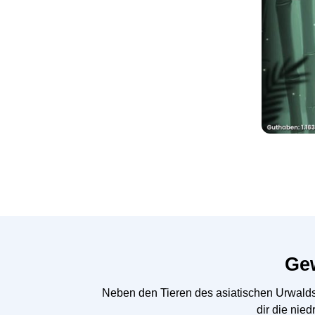
Ge
Neben den Tieren des asiatischen Urwalds
dir die nie