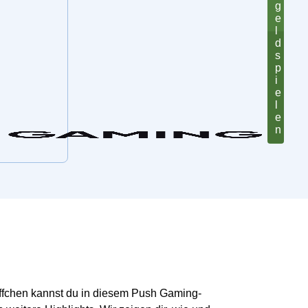
g
e
l
d
s
p
i
e
l
e
n
Äffchen kannst du in diesem Push Gaming-