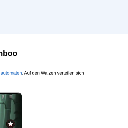
amboo
lautomaten
. Auf den Walzen verteilen sich