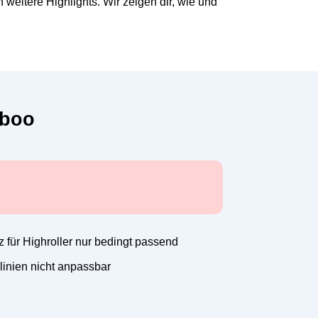
weitere Highlights. Wir zeigen dir, wie und
mboo
 für Highroller nur bedingt passend
inien nicht anpassbar