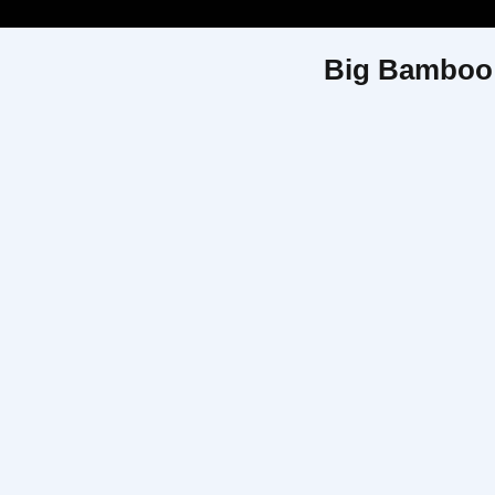
Big Bamboo