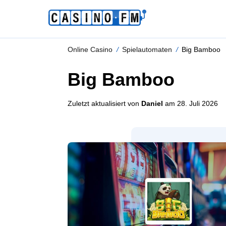
Online Casino
/
Spielautomaten
/
Big Bamboo
Big Bamboo
Zuletzt aktualisiert von
Daniel
am 28. Juli 2026