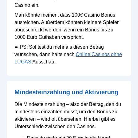
Casino ein.
Man könnte meinen, dass 100€ Casino Bonus
ausreichen. Außerdem könnten kleinere Spieler
abgeschreckt werden, wenn ein Bonus bis zu
1000 Euro Guthaben verspricht.
➨
PS: Solltest du mehr als diesen Betrag
wünschen, dann halte nach
Online Casinos ohne
LUGAS
Ausschau.
Mindesteinzahlung und Aktivierung
Die Mindesteinzahlung – also der Betrag, den du
mindestens einzahlen musst, um den Bonus zu
aktivieren – wird oft übersehen. Hierbei gibt es
Unterschiede zwischen den Casinos.