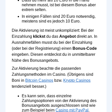
Dass du mehr als 20 Euro in die Hand
nehmen musst, ist bei diesem Bonus aber
extrem selten.
In einigen Fällen sind 20 Euro notwendig,
meistens sind es jedoch 10 Euro.
Die Aktivierung ist meist unkompliziert: Bei der
Einzahlung
klickst
du das
Angebot
direkt an. In
Ausnahmefällen musst du bei der Einzahlung
(oder bei der Registrierung) einen
Bonus-Code
eingeben. Diesen entdeckst du in unmittelbarer
Nähe des Bonusangebots.
Zur Aktivierung beachte die passenden
Zahlungsmethoden im Casino. (Übrigens sind
Boni in
Bitcoin Casinos
bzw.
Krypto Casinos
tendenziell besser.)
Es kann sein, dass einzelne
Zahlungsoptionen von der Aktivierung des
Bonusangebots ausgeschlossen sind wie
zum Beispiel beim
Casino mit PayPal
.