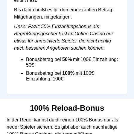
erfüllt hast.
Bis dahin heißt es für den eingezahlten Betrag:
Mitgehangen, mitgefangen.
Unser Fazit: 50% Einzahlungsbonus als
Begrüßungsgeschenk ist im Online Casino nur
etwas für unmotivierte Spieler, die nicht richtig
nach besseren Angeboten suchen können.
Bonusbetrag bei
50%
mit 100€ Einzahlung:
50€
Finde deinen
Bonusbetrag bei
100%
mit 100€
Glücksbonus!
Einzahlung: 100€
Drehe das Rad und lass das Schicksal
entscheiden, welcher Bonus dir heute am
100% Reload-Bonus
meisten Glück bringt.
In der Regel kannst du dir einen 100% Bonus nur als
neuer Spieler sichern. Es gibt aber auch nachhaltige