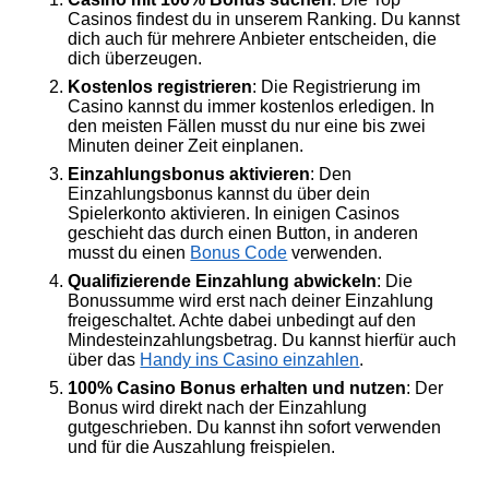
Casinos findest du in unserem Ranking. Du kannst
dich auch für mehrere Anbieter entscheiden, die
dich überzeugen.
Kostenlos registrieren
: Die Registrierung im
Casino kannst du immer kostenlos erledigen. In
den meisten Fällen musst du nur eine bis zwei
Minuten deiner Zeit einplanen.
Einzahlungsbonus aktivieren
: Den
Einzahlungsbonus kannst du über dein
Spielerkonto aktivieren. In einigen Casinos
geschieht das durch einen Button, in anderen
musst du einen
Bonus Code
verwenden.
Qualifizierende Einzahlung abwickeln
: Die
Bonussumme wird erst nach deiner Einzahlung
freigeschaltet. Achte dabei unbedingt auf den
Mindesteinzahlungsbetrag. Du kannst hierfür auch
über das
Handy ins Casino einzahlen
.
100% Casino Bonus erhalten und nutzen
: Der
Bonus wird direkt nach der Einzahlung
gutgeschrieben. Du kannst ihn sofort verwenden
und für die Auszahlung freispielen.