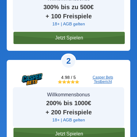
300% bis zu 500€
+ 100 Freispiele
18+ | AGB gelten
Jetzt Spielen
2
4.98 / 5
Casper Bets
Testbericht
Willkommensbonus
200% bis 1000€
+ 200 Freispiele
18+ | AGB gelten
Jetzt Spielen