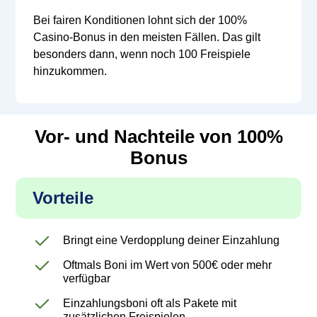
Bei fairen Konditionen lohnt sich der 100%
Casino-Bonus in den meisten Fällen. Das gilt
besonders dann, wenn noch 100 Freispiele
hinzukommen.
Vor- und Nachteile von 100%
Bonus
Vorteile
Bringt eine Verdopplung deiner Einzahlung
Oftmals Boni im Wert von 500€ oder mehr
verfügbar
Einzahlungsboni oft als Pakete mit
zusätzlichen Freispielen