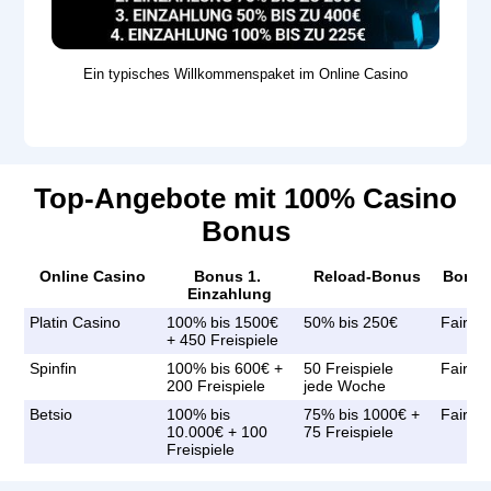
Ein typisches Willkommenspaket im Online Casino
Top-Angebote mit 100% Casino
Bonus
Online Casino
Bonus 1. 
Reload-Bonus
Bonus
Einzahlung
Platin Casino
100% bis 1500€ 
50% bis 250€
Fair
+ 450 Freispiele
Spinfin
100% bis 600€ + 
50 Freispiele 
Fair
200 Freispiele
jede Woche
Betsio
100% bis 
75% bis 1000€ + 
Fair
10.000€ + 100 
75 Freispiele
Freispiele