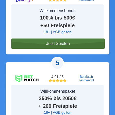
Willkommensbonus
100% bis 500€
+50 Freispiele
18+ | AGB gelten
Jetzt Spielen
5
4.91 / 5
BetMatch
Testbericht
Willkommenspaket
350% bis 2050€
+ 200 Freispiele
18+ | AGB gelten