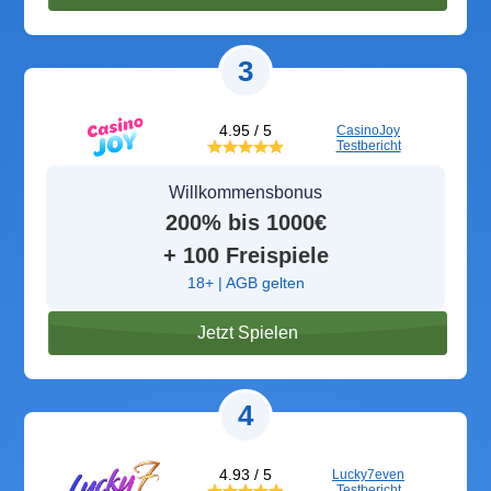
3
4.95 / 5
CasinoJoy
Testbericht
Willkommensbonus
200% bis 1000€
+ 100 Freispiele
18+ | AGB gelten
Jetzt Spielen
4
4.93 / 5
Lucky7even
Testbericht