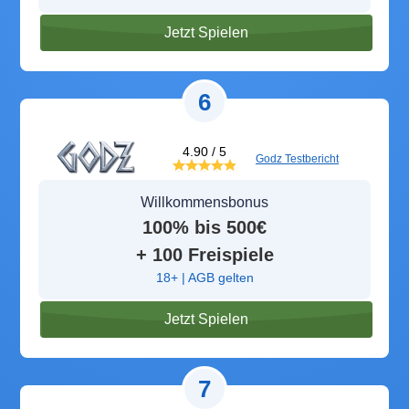
Jetzt Spielen
6
4.90 / 5
Godz
Testbericht
Willkommensbonus
100% bis 500€
+ 100 Freispiele
18+ | AGB gelten
Jetzt Spielen
7