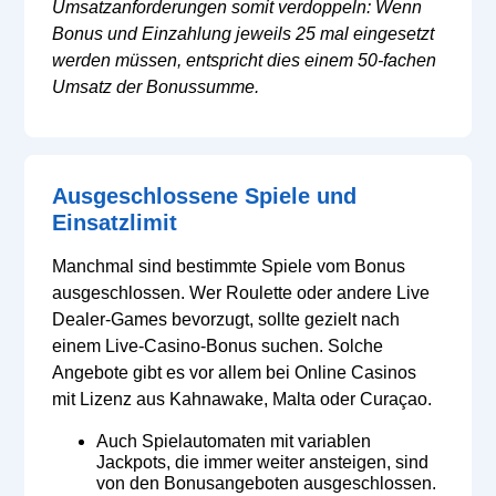
Umsatzanforderungen somit verdoppeln: Wenn
Bonus und Einzahlung jeweils 25 mal eingesetzt
werden müssen, entspricht dies einem 50-fachen
Umsatz der Bonussumme.
Ausgeschlossene Spiele und
Einsatzlimit
Manchmal sind bestimmte Spiele vom Bonus
ausgeschlossen. Wer Roulette oder andere Live
Dealer-Games bevorzugt, sollte gezielt nach
einem Live-Casino-Bonus suchen. Solche
Angebote gibt es vor allem bei Online Casinos
mit Lizenz aus Kahnawake, Malta oder Curaçao.
Auch Spielautomaten mit variablen
Jackpots, die immer weiter ansteigen, sind
von den Bonusangeboten ausgeschlossen.