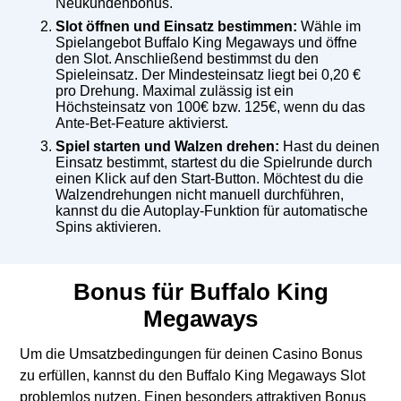
2
0
%
b
i
s
0
0
0
B
s
5
5
5
€
&
€
N
o
D
p
o
s
i
i
7
e
0
1
€
Neukundenbonus.
Slot öffnen und Einsatz bestimmen:
Wähle im
Spielangebot Buffalo King Megaways und öffne
den Slot. Anschließend bestimmst du den
Spieleinsatz. Der Mindesteinsatz liegt bei 0,20 €
pro Drehung. Maximal zulässig ist ein
Höchsteinsatz von 100€ bzw. 125€, wenn du das
Ante-Bet-Feature aktivierst.
Spiel starten und Walzen drehen:
Hast du deinen
Einsatz bestimmt, startest du die Spielrunde durch
einen Klick auf den Start-Button. Möchtest du die
Walzendrehungen nicht manuell durchführen,
kannst du die Autoplay-Funktion für automatische
Spins aktivieren.
Bonus für Buffalo King
Megaways
Um die Umsatzbedingungen für deinen Casino Bonus
zu erfüllen, kannst du den Buffalo King Megaways Slot
problemlos nutzen. Einen besonders attraktiven Bonus