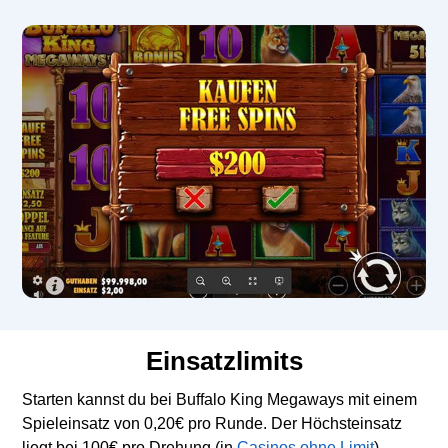
Einsatzlimits
Starten kannst du bei Buffalo King Megaways mit einem
Spieleinsatz von 0,20€ pro Runde. Der Höchsteinsatz
liegt bei 100€ pro Drehung (in
Casinos ohne Limit
).