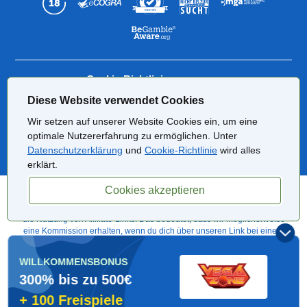
Cookie-Richtlinie
Datenschutz
Diese Website verwendet Cookies
Seitenverzeichnis
Impressum
Wir setzen auf unserer Website Cookies ein, um eine
Über uns
optimale Nutzererfahrung zu ermöglichen. Unter
Kontakt
Datenschutzerklärung
und
Cookie-Richtlinie
wird alles
Spielsucht
erklärt.
Cookies akzeptieren
CasinoFM bietet dir einen kostenlosen Vergleich von Online Casinos,
durchgeführt mit reichhaltiger Expertise. Finanziert wird CasinoFM über
die Nutzung von Affiliate-Links. Das bedeutet, dass wir möglicherweise
eine Kommission erhalten, wenn du dich über unseren Link bei einem
Casino registrierst und dort spielst. Diese Kommission hat keinerlei
Einfluss auf die Bewertung der Casinos, wir führen unsere Tests
WILLKOMMENSBONUS
unabhängig durch.
300% bis zu 500€
Voraussetzung für die Nutzung der Website CasinoFM.de ist die
Vollendung des 18. Lebensjahres. Online Glücksspiel ist in manchen
+ 100 Freispiele
Ländern illegal. Es liegt in deiner Verantwortung, die örtlichen Vorschriften