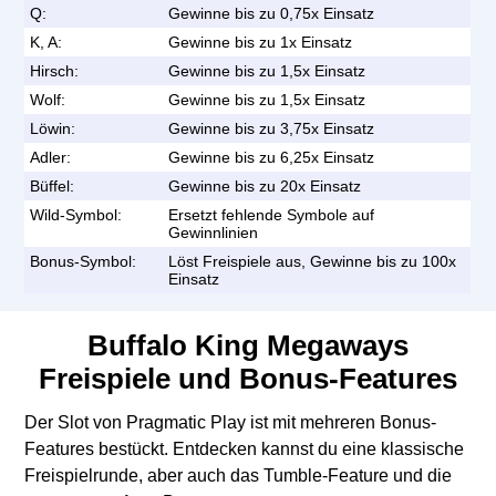
Q:
Gewinne bis zu 0,75x Einsatz
K, A:
Gewinne bis zu 1x Einsatz
Hirsch:
Gewinne bis zu 1,5x Einsatz
Wolf:
Gewinne bis zu 1,5x Einsatz
Löwin:
Gewinne bis zu 3,75x Einsatz
Adler:
Gewinne bis zu 6,25x Einsatz
Büffel:
Gewinne bis zu 20x Einsatz
Wild-Symbol:
Ersetzt fehlende Symbole auf 
Gewinnlinien
Bonus-Symbol:
Löst Freispiele aus, Gewinne bis zu 100x 
Einsatz
Buffalo King Megaways
Freispiele und Bonus-Features
Der Slot von Pragmatic Play ist mit mehreren Bonus-
Features bestückt. Entdecken kannst du eine klassische
Freispielrunde, aber auch das Tumble-Feature und die