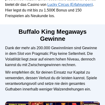
bietet dir das Casino von
Lucky Circus (Erfahrungen)
.
Hier legst du mit bis zu 1.500€ Bonus und 150
Freispielen als Neukunde los.
Buffalo King Megaways
Gewinne
Dank der mehr als 200.000 Gewinnlinien sind Gewinne
in dem Slot von Pragmatic Play keine Seltenheit. Die
Volatilität liegt zwar auf einem hohen Niveau, dennoch
kannst du mit Zwischengewinnen rechnen.
Wir empfehlen dir, für deinen Einsatz nur Kapital zu
verwenden, dessen Verlust du dir leisten kannst. Spiele
verantwortungsvoll und setze nie dein gesamtes
Guthaben innerhalb weniger Walzendrehungen ein.