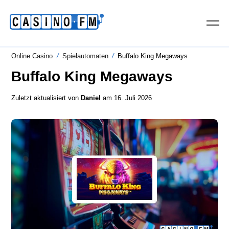
Online Casino
/
Spielautomaten
/
Buffalo King Megaways
Buffalo King Megaways
Zuletzt aktualisiert von
Daniel
am 16. Juli 2026