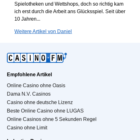
Spielotheken und Wettshops, doch so richtig kam
ich erst durch die Arbeit ans Glücksspiel. Seit über
10 Jahren...
Weitere Artikel von Daniel
Empfohlene Artikel
Online Casino ohne Oasis
Dama N.V. Casinos
Casino ohne deutsche Lizenz
Beste Online Casino ohne LUGAS
Online Casinos ohne 5 Sekunden Regel
Casino ohne Limit