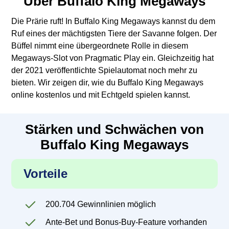
Über Buffalo King Megaways
Die Prärie ruft! In Buffalo King Megaways kannst du dem
Ruf eines der mächtigsten Tiere der Savanne folgen. Der
Büffel nimmt eine übergeordnete Rolle in diesem
Megaways-Slot von Pragmatic Play ein. Gleichzeitig hat
der 2021 veröffentlichte Spielautomat noch mehr zu
bieten. Wir zeigen dir, wie du Buffalo King Megaways
online kostenlos und mit Echtgeld spielen kannst.
Stärken und Schwächen von
Buffalo King Megaways
Vorteile
200.704 Gewinnlinien möglich
Ante-Bet und Bonus-Buy-Feature vorhanden