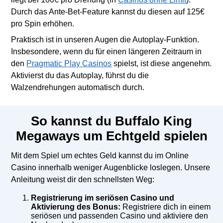
Durch das Ante-Bet-Feature kannst du diesen auf 125€
Finde deinen
pro Spin erhöhen.
Praktisch ist in unseren Augen die Autoplay-Funktion.
Glücksbonus!
Insbesondere, wenn du für einen längeren Zeitraum in
den
Pragmatic Play Casinos
spielst, ist diese angenehm.
Drehe das Rad und lass das Schicksal
Aktivierst du das Autoplay, führst du die
entscheiden, welcher Bonus dir heute am
Walzendrehungen automatisch durch.
meisten Glück bringt.
So kannst du Buffalo King
3
0
0
%
b
i
s
5
0
0
+
1
0
0
F
1
1
0
%
b
i
s
1
1
0
0
€
S
Megaways um Echtgeld spielen
€
2
0
%
bi
s
1
0
0
0
€
2
0
0
%
bi
s
6
0
0
0
€
Mit dem Spiel um echtes Geld kannst du im Online
Casino innerhalb weniger Augenblicke loslegen. Unsere
FS
100% bis
Anleitung weist dir den schnellsten Weg:
1500€ + 450
500€
100% bis
Registrierung im seriösen Casino und
1
5
0
%
b
is
5
0
0
5
3
0
0
%
b
is
0
0
€
Aktivierung des Bonus:
Registriere dich in einem
1
€
t
seriösen und passenden Casino und aktiviere den