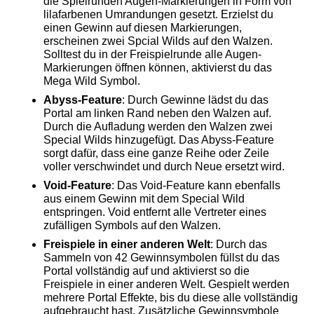
die Spielrunden Augen-Markierungen in Form von
lilafarbenen Umrandungen gesetzt. Erzielst du
einen Gewinn auf diesen Markierungen,
erscheinen zwei Spcial Wilds auf den Walzen.
Solltest du in der Freispielrunde alle Augen-
Markierungen öffnen können, aktivierst du das
Mega Wild Symbol.
Abyss-Feature
: Durch Gewinne lädst du das
Portal am linken Rand neben den Walzen auf.
Durch die Aufladung werden den Walzen zwei
Special Wilds hinzugefügt. Das Abyss-Feature
sorgt dafür, dass eine ganze Reihe oder Zeile
voller verschwindet und durch Neue ersetzt wird.
Void-Feature
: Das Void-Feature kann ebenfalls
aus einem Gewinn mit dem Special Wild
entspringen. Void entfernt alle Vertreter eines
zufälligen Symbols auf den Walzen.
Freispiele in einer anderen Welt
: Durch das
Sammeln von 42 Gewinnsymbolen füllst du das
Portal vollständig auf und aktivierst so die
Freispiele in einer anderen Welt. Gespielt werden
mehrere Portal Effekte, bis du diese alle vollständig
aufgebraucht hast. Zusätzliche Gewinnsymbole