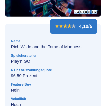
4,10/5
Name
Rich Wilde and the Tome of Madness
Spielehersteller
Play’n GO
RTP / Auszahlungsquote
96,59 Prozent
Feature Buy
Nein
Volatilität
Hoch