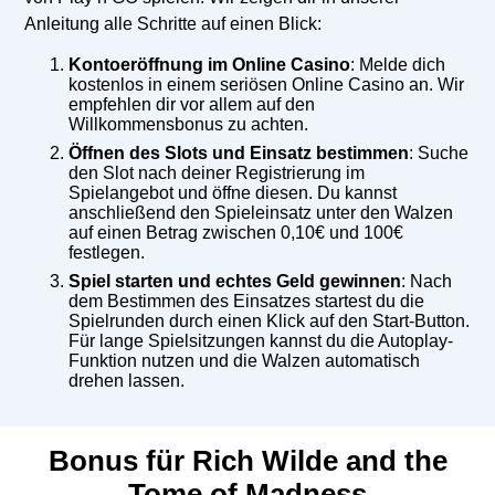
Anleitung alle Schritte auf einen Blick:
Kontoeröffnung im Online Casino
: Melde dich
kostenlos in einem seriösen Online Casino an. Wir
empfehlen dir vor allem auf den
Willkommensbonus zu achten.
Öffnen des Slots und Einsatz bestimmen
: Suche
den Slot nach deiner Registrierung im
Spielangebot und öffne diesen. Du kannst
anschließend den Spieleinsatz unter den Walzen
auf einen Betrag zwischen 0,10€ und 100€
festlegen.
Spiel starten und echtes Geld gewinnen
: Nach
dem Bestimmen des Einsatzes startest du die
Spielrunden durch einen Klick auf den Start-Button.
Für lange Spielsitzungen kannst du die Autoplay-
Funktion nutzen und die Walzen automatisch
drehen lassen.
Bonus für Rich Wilde and the
Tome of Madness