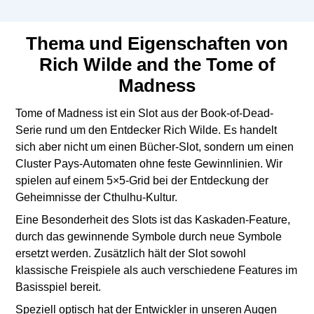
Thema und Eigenschaften von
Rich Wilde and the Tome of
Madness
Tome of Madness ist ein Slot aus der Book-of-Dead-
Serie rund um den Entdecker Rich Wilde. Es handelt
sich aber nicht um einen Bücher-Slot, sondern um einen
Cluster Pays-Automaten ohne feste Gewinnlinien. Wir
spielen auf einem 5×5-Grid bei der Entdeckung der
Geheimnisse der Cthulhu-Kultur.
Eine Besonderheit des Slots ist das Kaskaden-Feature,
durch das gewinnende Symbole durch neue Symbole
ersetzt werden. Zusätzlich hält der Slot sowohl
klassische Freispiele als auch verschiedene Features im
Basisspiel bereit.
Speziell optisch hat der Entwickler in unseren Augen