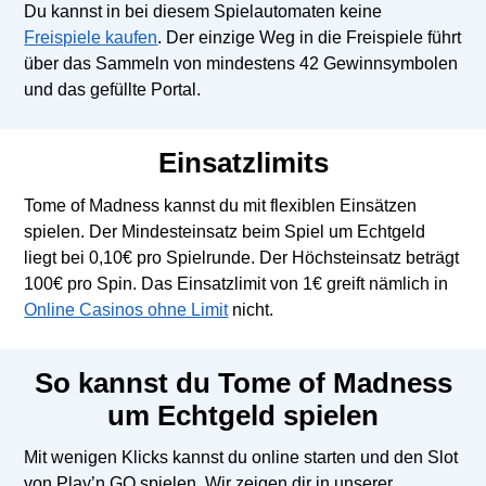
Du kannst in bei diesem Spielautomaten keine
Finde deinen
Freispiele kaufen
. Der einzige Weg in die Freispiele führt
Glücksbonus!
über das Sammeln von mindestens 42 Gewinnsymbolen
und das gefüllte Portal.
Drehe das Rad und lass das Schicksal
entscheiden, welcher Bonus dir heute am
Einsatzlimits
meisten Glück bringt.
Tome of Madness kannst du mit flexiblen Einsätzen
spielen. Der Mindesteinsatz beim Spiel um Echtgeld
3
0
0
%
b
i
s
5
0
0
+
1
0
0
F
1
1
0
%
b
i
s
1
1
0
0
€
S
liegt bei 0,10€ pro Spielrunde. Der Höchsteinsatz beträgt
€
2
0
%
bi
s
1
0
0
0
100€ pro Spin. Das Einsatzlimit von 1€ greift nämlich in
€
2
0
0
%
bi
s
6
0
0
0
€
Online Casinos ohne Limit
nicht.
FS
100% bis
1500€ + 450
500€
So kannst du Tome of Madness
100% bis
1
5
0
%
b
is
5
0
0
5
um Echtgeld spielen
3
0
0
%
b
is
0
0
€
1
€
2
0
%
b
i
s
0
0
0
t
B
s
5
5
5
€
&
€
N
o
D
p
o
s
i
i
7
e
0
1
€
Mit wenigen Klicks kannst du online starten und den Slot
von Play’n GO spielen. Wir zeigen dir in unserer