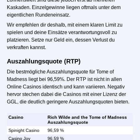
Kaskaden. Einzelgewinne liegen oftmals unter dem
eigentlichen Rundeneinsatz.
Wir empfehlen dir deshalb, mit einem klaren Limit zu
spielen und deine Einsätze verantwortungsvoll zu
platzieren. Setze nur Geld ein, dessen Verlust du
verkraften kannst.
Auszahlungsquote (RTP)
Die bestmögliche Auszahlungsquote für Tome of
Madness liegt bei 96,59%. Der RTP ist nicht in allen
Online Casinos identisch und kann variieren. Negativ
hervor stechen dabei die Casinos mit einer Lizenz der
GGL, die deutlich geringere Auszahlungsquoten bieten.
Casino
Rich Wilde and the Tome of Madness 
Auszahlungsquote
Spinight Casino
96,59 %
Casino Joy
96,59 %