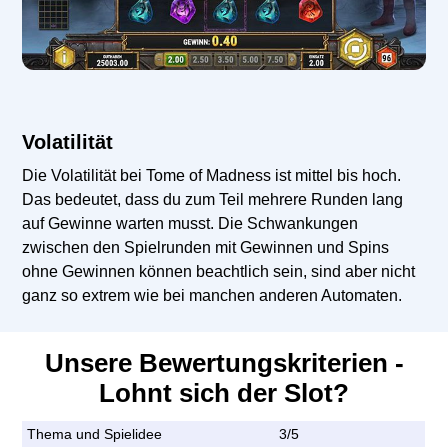
Volatilität
Die Volatilität bei Tome of Madness ist mittel bis hoch.
Das bedeutet, dass du zum Teil mehrere Runden lang
auf Gewinne warten musst. Die Schwankungen
zwischen den Spielrunden mit Gewinnen und Spins
ohne Gewinnen können beachtlich sein, sind aber nicht
ganz so extrem wie bei manchen anderen Automaten.
Unsere Bewertungskriterien -
Lohnt sich der Slot?
Thema und Spielidee
3/5