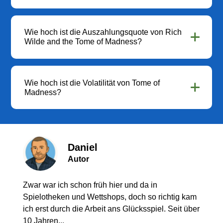
Wie hoch ist die Auszahlungsquote von Rich
Wilde and the Tome of Madness?
Wie hoch ist die Volatilität von Tome of
Madness?
Daniel
Autor
Zwar war ich schon früh hier und da in
Spielotheken und Wettshops, doch so richtig kam
ich erst durch die Arbeit ans Glücksspiel. Seit über
10 Jahren...