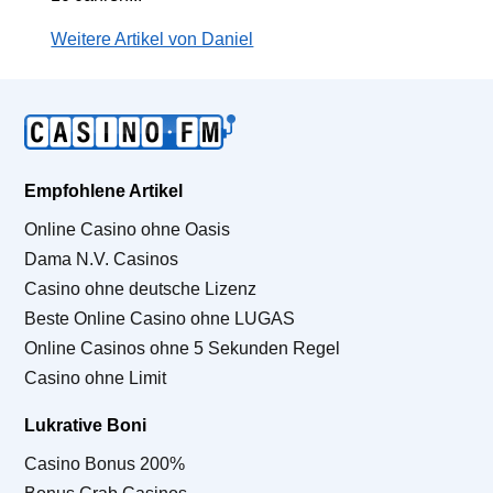
Weitere Artikel von Daniel
Empfohlene Artikel
Online Casino ohne Oasis
Dama N.V. Casinos
Casino ohne deutsche Lizenz
Beste Online Casino ohne LUGAS
Online Casinos ohne 5 Sekunden Regel
Casino ohne Limit
Lukrative Boni
Casino Bonus 200%