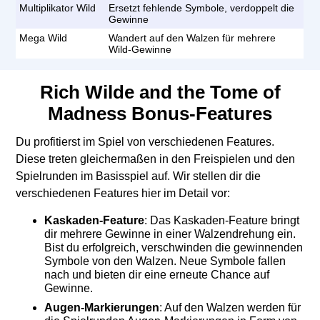
Multiplikator Wild
Ersetzt fehlende Symbole, verdoppelt die 
Gewinne
Mega Wild
Wandert auf den Walzen für mehrere 
Wild-Gewinne
Rich Wilde and the Tome of
Madness Bonus-Features
Du profitierst im Spiel von verschiedenen Features.
Diese treten gleichermaßen in den Freispielen und den
Spielrunden im Basisspiel auf. Wir stellen dir die
verschiedenen Features hier im Detail vor:
Kaskaden-Feature
: Das Kaskaden-Feature bringt
dir mehrere Gewinne in einer Walzendrehung ein.
Bist du erfolgreich, verschwinden die gewinnenden
Symbole von den Walzen. Neue Symbole fallen
nach und bieten dir eine erneute Chance auf
Gewinne.
Augen-Markierungen
: Auf den Walzen werden für