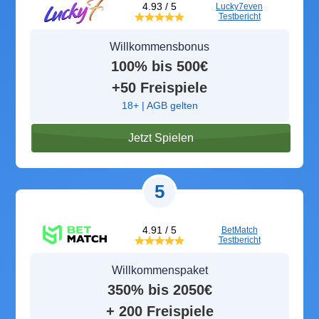
4.93 / 5
Lucky7even
Testbericht
Willkommensbonus
100% bis 500€
+50 Freispiele
18+ | AGB gelten
Jetzt Spielen
5
4.91 / 5
BetMatch
Testbericht
Willkommenspaket
350% bis 2050€
+ 200 Freispiele