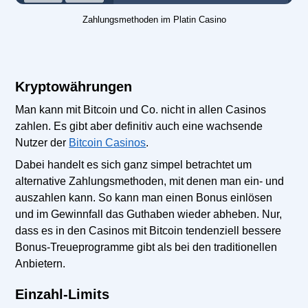
Zahlungsmethoden im Platin Casino
Kryptowährungen
Man kann mit Bitcoin und Co. nicht in allen Casinos
zahlen. Es gibt aber definitiv auch eine wachsende
Nutzer der
Bitcoin Casinos
.
Dabei handelt es sich ganz simpel betrachtet um
alternative Zahlungsmethoden, mit denen man ein- und
auszahlen kann. So kann man einen Bonus einlösen
und im Gewinnfall das Guthaben wieder abheben. Nur,
dass es in den Casinos mit Bitcoin tendenziell bessere
Bonus-Treueprogramme gibt als bei den traditionellen
Anbietern.
Einzahl-Limits