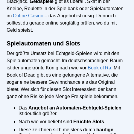
Blackjack.
Geldspiele
gibt es überall. Skat in der
Kneipe, Roulette in der Spielbank oder Spielautomaten
im
Online Casino
– das Angebot ist riesig. Dennoch
solltest du gerade online sorgfältig prüfen, wo du mit
Geld spielst.
Spielautomaten und Slots
Der größte Umsatz bei Echtgeld-Spielen wird mit den
Spielautomaten gemacht. Im deutschsprachigen Raum
ist der ungekrönte König nach wie vor
Book of Ra
. Mit
Book of Dead gibt es eine gelungene Alternative, die
sogar eine bessere Gewinnchance als das Original
bietet. Wer sich für diesen Slot interessiert, der kann
ganz ohne Risiko jede Menge Freispiele bekommen.
Das
Angebot an Automaten-Echtgeld-Spielen
ist deutlich größer.
Nach wie vor beliebt sind
Früchte-Slots
.
Diese zeichnen sich meistens durch
häufige