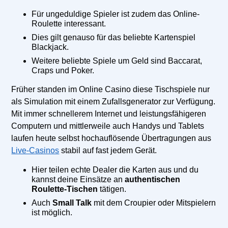
Für ungeduldige Spieler ist zudem das Online-
Roulette interessant.
Dies gilt genauso für das beliebte Kartenspiel
Blackjack.
Weitere beliebte Spiele um Geld sind Baccarat,
Craps und Poker.
Früher standen im Online Casino diese Tischspiele nur
als Simulation mit einem Zufallsgenerator zur Verfügung.
Mit immer schnellerem Internet und leistungsfähigeren
Computern und mittlerweile auch Handys und Tablets
laufen heute selbst hochauflösende Übertragungen aus
Live-Casinos
stabil auf fast jedem Gerät.
Hier teilen echte Dealer die Karten aus und du
kannst deine Einsätze an
authentischen
Roulette-Tischen
tätigen.
Auch
Small Talk
mit dem Croupier oder Mitspielern
ist möglich.