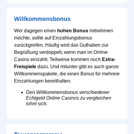
Willkommensbonus
Wer dagegen einen
hohen Bonus
mitnehmen
möchte, sollte auf Einzahlungsbonus
zurückgreifen. Häufig wird das Guthaben zur
Begrüßung verdoppelt, wenn man im Online
Casino einzahlt. Teilweise kommen noch
Extra-
Freispiele
dazu. Und mitunter gibt es auch ganze
Willkommenspakete, die einen Bonus für mehrere
Einzahlungen bereithalten.
Den Willkommensbonus verschiedener
Echtgeld Online Casinos zu vergleichen
lohnt sich.