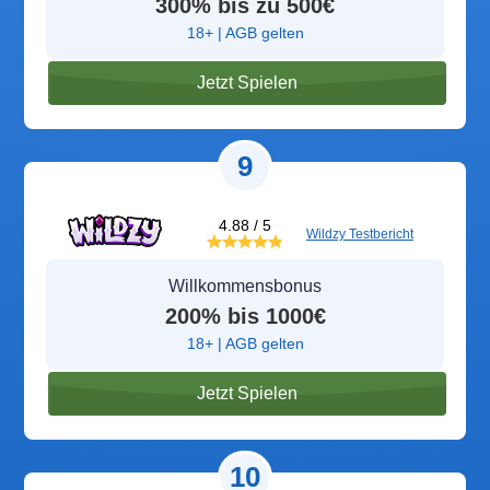
300% bis zu 500€
18+ | AGB gelten
Jetzt Spielen
9
4.88 / 5
Wildzy
Testbericht
Willkommensbonus
200% bis 1000€
18+ | AGB gelten
Jetzt Spielen
10