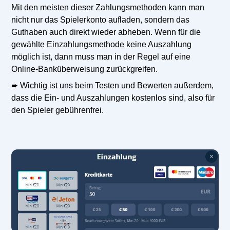
Mit den meisten dieser Zahlungsmethoden kann man
nicht nur das Spielerkonto aufladen, sondern das
Guthaben auch direkt wieder abheben. Wenn für die
gewählte Einzahlungsmethode keine Auszahlung
möglich ist, dann muss man in der Regel auf eine
Online-Banküberweisung zurückgreifen.
➨
Wichtig ist uns beim Testen und Bewerten außerdem,
dass die Ein- und Auszahlungen kostenlos sind, also für
den Spieler gebührenfrei.