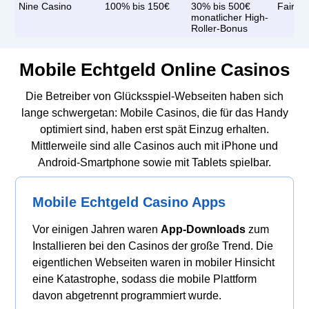
Nine Casino
100% bis 150€
30% bis 500€ 
Fair
monatlicher High-
Roller-Bonus
Mobile Echtgeld Online Casinos
Die Betreiber von Glücksspiel-Webseiten haben sich
lange schwergetan: Mobile Casinos, die für das Handy
optimiert sind, haben erst spät Einzug erhalten.
Mittlerweile sind alle Casinos auch mit iPhone und
Android-Smartphone sowie mit Tablets spielbar.
Mobile Echtgeld Casino Apps
Vor einigen Jahren waren
App-Downloads
zum
Installieren bei den Casinos der große Trend. Die
eigentlichen Webseiten waren in mobiler Hinsicht
eine Katastrophe, sodass die mobile Plattform
davon abgetrennt programmiert wurde.