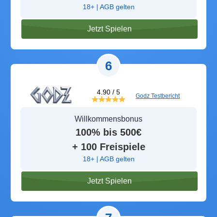
18+ | AGB gelten
Jetzt Spielen
6
4.90 / 5
Godz
Testbericht
Willkommensbonus
100% bis 500€
+ 100 Freispiele
18+ | AGB gelten
Jetzt Spielen