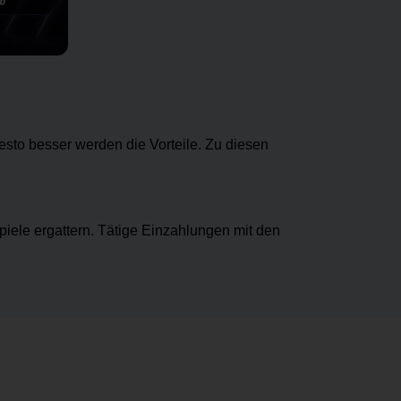
esto besser werden die Vorteile. Zu diesen
piele ergattern. Tätige Einzahlungen mit den