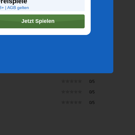
reispiele
e meint:
8+ | AGB gelten
in gutes Online Casino,
sen."
Jetzt Spielen
Gar nicht empfehlenswert
0/5
0/5
0/5
0/5