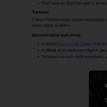
Doch auch für Slot-Fans gibt es ein
Turniere
Casino-Turniere immer wieder veranstaltet.
immer etwas zu finden.
Bonuskrabbe und Shop
In diesem
Bonus Crab Casino
hast du 
Im
Shop
ist es wiederum möglich, ge
Du kannst sie auch dafür verwenden,