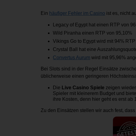
Ein
häufiger Fehler im Casino
ist es, nicht
Legacy of Egypt hat einen RTP von 9
Wild Piranha einen RTP von 95,10%
Vikings Go to Egypt wird mit 94% RTP 
Crystal Ball hat eine Auszahlungsquo
Convertus Aurum
wird mit 95,96% ang
Bei Slots sind in der Regel Einsätze zwis
üblicherweise einen geringeren Höchsteinsa
Die
Live Casino Spiele
zeigen wieder
Spieler mit kleinerem Budget und bi
ihre Kosten, denn hier geht es erst ab
Zu den Einsätzen stellen wir auch fest, da