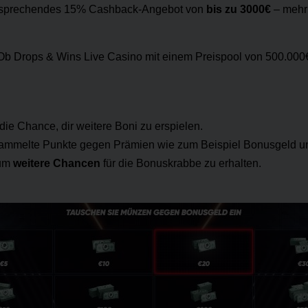
 ansprechendes 15% Cashback-Angebot von
bis zu 3000€
– mehr 
 Ob Drops & Wins Live Casino mit einem Preispool von 500.000€
die Chance, dir weitere Boni zu erspielen.
sammelte Punkte gegen Prämien wie zum Beispiel Bonusgeld un
 um
weitere Chancen
für die Bonuskrabbe zu erhalten.