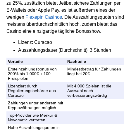
3
0
0
%
b
i
s
5
0
0
+
1
0
0
F
1
1
0
%
b
i
s
1
1
0
0
€
S
€
zu 25%, zusätzlich bietet Jettbet sichere Zahlungen per
2
0
%
bi
s
1
0
0
0
€
E-Wallets oder Apple Pay, es ist außerdem eines der
2
0
0
%
bi
s
6
0
0
0
€
wenigen
Flexepin Casinos
. Die Auszahlungsquoten sind
FS
meistens überdurchschnittlich hoch, zudem bietet das
100% bis
1500€ + 450
500€
Casino eine einzigartige tägliche Bonusshow.
100% bis
1
5
0
%
b
is
5
0
0
5
3
0
0
%
b
is
0
0
€
Lizenz: Curacao
1
€
2
0
%
b
i
s
0
0
0
t
B
s
5
5
5
€
&
€
N
o
D
p
o
s
i
Auszahlungsdauer (Durchschnitt): 3 Stunden
i
7
e
0
1
€
Vorteile
Nachteile
Ersteinzahlungsbonus von 
Mindestbetrag für Zahlungen 
200% bis 1.000€ + 100 
liegt bei 20€
Freispielen
Lizenziert durch 
Mit 4.000 Spielen ist die 
Regulierungsbehörde aus 
Auswahl noch 
Curacao
verbesserungswürdig
Zahlungen unter anderem mit 
Kryptowährungen möglich
Top-Provider wie Merkur & 
Novomatic vertreten
Hohe Auszahlungsquoten in 