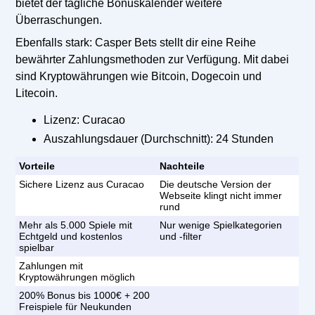
bietet der tägliche Bonuskalender weitere
Überraschungen.
Ebenfalls stark: Casper Bets stellt dir eine Reihe
bewährter Zahlungsmethoden zur Verfügung. Mit dabei
sind Kryptowährungen wie Bitcoin, Dogecoin und
Litecoin.
Lizenz: Curacao
Auszahlungsdauer (Durchschnitt): 24 Stunden
Vorteile
Nachteile
Sichere Lizenz aus Curacao
Die deutsche Version der 
Webseite klingt nicht immer 
rund
Mehr als 5.000 Spiele mit 
Nur wenige Spielkategorien 
Echtgeld und kostenlos 
und -filter
spielbar
Zahlungen mit 
Kryptowährungen möglich
200% Bonus bis 1000€ + 200 
Freispiele für Neukunden