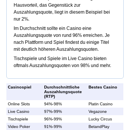
Hausvorteil, das Gegenstück zur
Auszahlungsquote, liegt in diesem Beispiel bei
nur 2%.
Im Durchschnitt sollte ein Casino eine
Auszahlungsquote von rund 96% erreichen. Je
nach Plattform und Spiel findest du einige Titel
mit deutlich höheren Auszahlungsquoten.
Tischspiele und Spiele im Live Casino bieten
oftmals Auszahlungsquoten von 98% und mehr.
Casinospiel
Durchschnittliche 
Bestes Casino
Auszahlungsquote 
(RTP)
Online Slots
94%-98%
Platin Casino
Live Casino
97%-99%
Vegazone
Tischspiele
96%-99%
Lucky Circus
Video Poker
91%-99%
BetandPlay