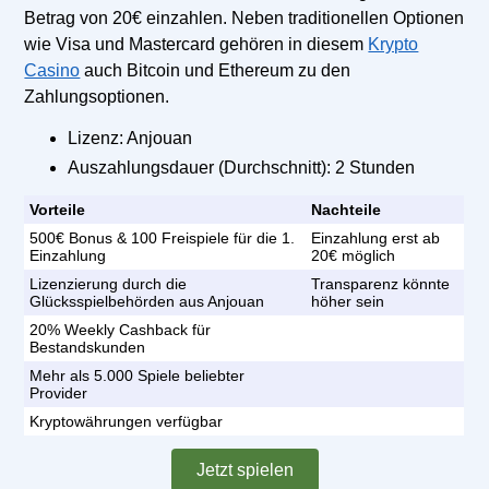
Betrag von 20€ einzahlen. Neben traditionellen Optionen
wie Visa und Mastercard gehören in diesem
Krypto
Casino
auch Bitcoin und Ethereum zu den
Zahlungsoptionen.
Lizenz: Anjouan
Auszahlungsdauer (Durchschnitt): 2 Stunden
Vorteile
Nachteile
500€ Bonus & 100 Freispiele für die 1. 
Einzahlung erst ab 
Einzahlung
20€ möglich
Lizenzierung durch die 
Transparenz könnte 
Glücksspielbehörden aus Anjouan
höher sein
20% Weekly Cashback für 
Bestandskunden
Mehr als 5.000 Spiele beliebter 
Provider
Kryptowährungen verfügbar
Jetzt spielen