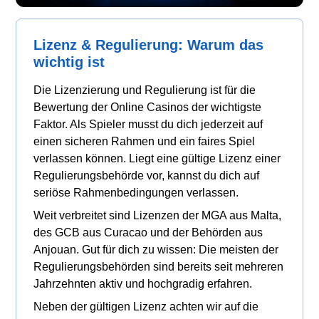
Lizenz & Regulierung: Warum das
wichtig ist
Die Lizenzierung und Regulierung ist für die
Bewertung der Online Casinos der wichtigste
Faktor. Als Spieler musst du dich jederzeit auf
einen sicheren Rahmen und ein faires Spiel
verlassen können. Liegt eine gültige Lizenz einer
Regulierungsbehörde vor, kannst du dich auf
seriöse Rahmenbedingungen verlassen.
Weit verbreitet sind Lizenzen der MGA aus Malta,
des GCB aus Curacao und der Behörden aus
Anjouan. Gut für dich zu wissen: Die meisten der
Regulierungsbehörden sind bereits seit mehreren
Jahrzehnten aktiv und hochgradig erfahren.
Neben der gültigen Lizenz achten wir auf die