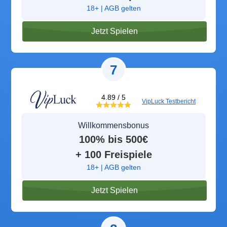
18+ | AGB gelten
Jetzt Spielen
7
4.89 / 5
VipLuck
Testbericht
Willkommensbonus
100% bis 500€
+ 100 Freispiele
18+ | AGB gelten
Jetzt Spielen