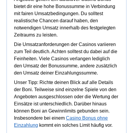
bietet dir eine hohe Bonussumme in Verbindung
mit fairen Umsatzbedingungen. Du solltest
realistische Chancen darauf haben, den
notwendigen Umsatz innerhalb des festgelegten
Zeitraums zu leisten.
Die Umsatzanforderungen der Casinos variieren
zum Teil deutlich. Achten solltest du dabei auf die
Feinheiten. Viele Casinos verlangen lediglich
den Umsatz der Bonussumme, andere zusätzlich
den Umsatz deiner Einzahlungssumme.
Unser Tipp: Richte deinen Blick auf alle Details
der Boni. Teilweise sind einzelne Spiele von den
Angeboten ausgeschlossen oder die Wertung der
Einsätze ist unterschiedlich. Darüber hinaus
können Boni an Gewinnlimits gebunden sein.
Insbesondere bei einem
Casino Bonus ohne
Einzahlung
kommt ein solches Limit häufig vor.