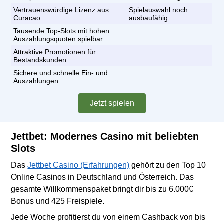
Vertrauenswürdige Lizenz aus 
Spielauswahl noch 
Curacao
ausbaufähig
Tausende Top-Slots mit hohen 
Auszahlungsquoten spielbar
Attraktive Promotionen für 
Bestandskunden
Sichere und schnelle Ein- und 
Auszahlungen
Jetzt spielen
Finde deinen
Glücksbonus!
Jettbet: Modernes Casino mit beliebten
Slots
Drehe das Rad und lass das Schicksal
Das
Jettbet Casino (Erfahrungen)
gehört zu den Top 10
entscheiden, welcher Bonus dir heute am
Online Casinos in Deutschland und Österreich. Das
meisten Glück bringt.
gesamte Willkommenspaket bringt dir bis zu 6.000€
Bonus und 425 Freispiele.
Jede Woche profitierst du von einem Cashback von bis