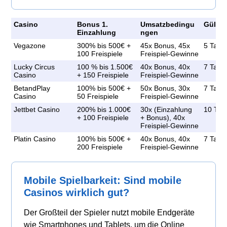
Casino
Bonus 1. 
Umsatzbedingu
Gültig
Einzahlung
ngen
Vegazone
300% bis 500€ + 
45x Bonus, 45x 
5 Tage
100 Freispiele
Freispiel-Gewinne
Lucky Circus 
100 % bis 1.500€ 
40x Bonus, 40x 
7 Tage
Casino
+ 150 Freispiele
Freispiel-Gewinne
BetandPlay 
100% bis 500€ + 
50x Bonus, 30x 
7 Tage
Casino
50 Freispiele
Freispiel-Gewinne
Jettbet Casino
200% bis 1.000€ 
30x (Einzahlung 
10 Tag
+ 100 Freispiele
+ Bonus), 40x 
Freispiel-Gewinne
Platin Casino
100% bis 500€ + 
40x Bonus, 40x 
7 Tage
200 Freispiele
Freispiel-Gewinne
Mobile Spielbarkeit: Sind mobile
Casinos wirklich gut?
Der Großteil der Spieler nutzt mobile Endgeräte
wie Smartphones und Tablets, um die Online