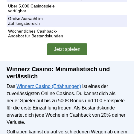
Über 5.000 Casinospiele 
verfügbar
Große Auswahl im 
Zahlungsbereich
Wöchentliches Cashback-
Angebot für Bestandskunden
Jetzt spielen
Winnerz Casino: Minimalistisch und
verlässlich
Das
Winnerz Casino (Erfahrungen)
ist eines der
zuverlässigsten Online Casinos. Du kannst dich als
neuer Spieler auf bis zu 500€ Bonus und 100 Freispiele
für die erste Einzahlung freuen. Als Bestandskunde
erwartet dich jede Woche ein Cashback von 20% deiner
Verluste.
Guthaben kannst du auf verschiedenen Wegen ab einem