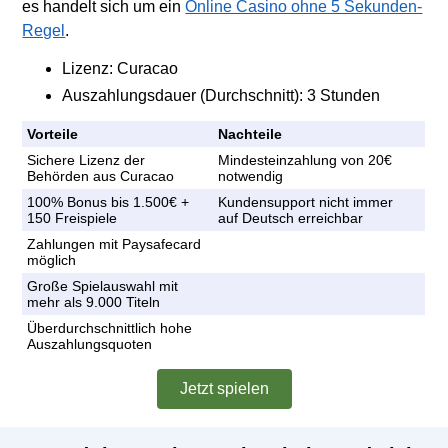
es handelt sich um ein
Online Casino ohne 5 Sekunden-
Regel
.
Lizenz: Curacao
Auszahlungsdauer (Durchschnitt): 3 Stunden
Vorteile
Nachteile
Sichere Lizenz der 
Mindesteinzahlung von 20€ 
Behörden aus Curacao
notwendig
100% Bonus bis 1.500€ + 
Kundensupport nicht immer 
150 Freispiele
auf Deutsch erreichbar
Zahlungen mit Paysafecard 
möglich
Große Spielauswahl mit 
mehr als 9.000 Titeln
Überdurchschnittlich hohe 
Auszahlungsquoten
Jetzt spielen