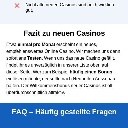
Nicht alle neuen Casinos sind auch wirklich
gut.
Fazit zu neuen Casinos
Etwa
einmal pro Monat
erscheint ein neues,
empfehlenswertes Online Casino. Wir machen uns dann
sofort ans
Testen
. Wenn uns das neue Casino gefällt,
findet ihr es unverzüglich in unserer Liste oben auf
dieser Seite. Wer zum Beispiel
häufig einen Bonus
einlösen möchte, der sollte nach Neuheiten Ausschau
halten. Der Willkommensbonus neuer Casinos ist oft
überdurchschnittlich attraktiv.
FAQ – Häufig gestellte Fragen