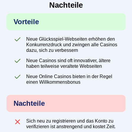
Nachteile
Vorteile
Neue Glücksspiel-Webseiten erhöhen den
Konkurrenzdruck und zwingen alle Casinos
dazu, sich zu verbessern
Neue Casinos sind oft innovativer, ältere
haben teilweise veraltete Webseiten
Neue Online Casinos bieten in der Regel
einen Willkommensbonus
Nachteile
Sich neu zu registrieren und das Konto zu
verifizieren ist anstrengend und kostet Zeit.