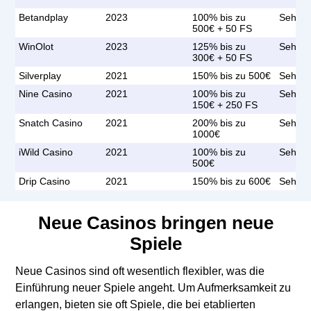
Betandplay
2023
100% bis zu 
Sehr gu
500€ + 50 FS
WinOlot
2023
125% bis zu 
Sehr gu
300€ + 50 FS
Silverplay
2021
150% bis zu 500€
Sehr gu
Nine Casino
2021
100% bis zu 
Sehr gu
150€ + 250 FS
Snatch Casino
2021
200% bis zu 
Sehr gu
1000€
iWild Casino
2021
100% bis zu 
Sehr gu
Finde deinen
500€ 
Glücksbonus!
Drip Casino
2021
150% bis zu 600€
Sehr gu
Drehe das Rad und lass das Schicksal
Neue Casinos bringen neue
entscheiden, welcher Bonus dir heute am
Spiele
meisten Glück bringt.
Neue Casinos sind oft wesentlich flexibler, was die
Einführung neuer Spiele angeht. Um Aufmerksamkeit zu
erlangen, bieten sie oft Spiele, die bei etablierten