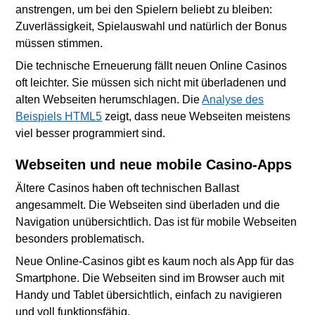
anstrengen, um bei den Spielern beliebt zu bleiben:
Zuverlässigkeit, Spielauswahl und natürlich der Bonus
müssen stimmen.
Die technische Erneuerung fällt neuen Online Casinos
oft leichter. Sie müssen sich nicht mit überladenen und
alten Webseiten herumschlagen. Die
Analyse des
Beispiels HTML5
zeigt, dass neue Webseiten meistens
viel besser programmiert sind.
Webseiten und neue mobile Casino-Apps
Ältere Casinos haben oft technischen Ballast
angesammelt. Die Webseiten sind überladen und die
Navigation unübersichtlich. Das ist für mobile Webseiten
besonders problematisch.
Neue Online-Casinos gibt es kaum noch als App für das
Smartphone. Die Webseiten sind im Browser auch mit
Handy und Tablet übersichtlich, einfach zu navigieren
und voll funktionsfähig.