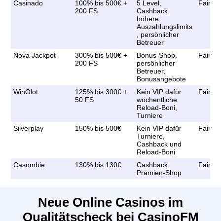
Casinado
100% bis 500€ + 
5 Level, 
Fair
200 FS
Cashback,  
höhere 
Auszahlungslimits
, persönlicher 
Betreuer
Nova Jackpot
300% bis 500€ + 
Bonus-Shop, 
Fair
200 FS
persönlicher 
Betreuer, 
Bonusangebote
WinOlot
125% bis 300€ + 
Kein VIP dafür 
Fair
50 FS
wöchentliche 
Reload-Boni, 
Turniere
Silverplay
150% bis 500€
Kein VIP dafür 
Fair
Turniere, 
Cashback und 
Reload-Boni
Casombie
130% bis 130€
Cashback, 
Fair
Prämien-Shop
Neue Online Casinos im
Qualitätscheck bei CasinoFM