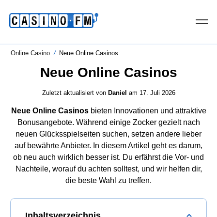
Online Casino
/
Neue Online Casinos
Neue Online Casinos
Zuletzt aktualisiert von
Daniel
am 17. Juli 2026
Neue Online Casinos
bieten Innovationen und attraktive
Bonusangebote. Während einige Zocker gezielt nach
neuen Glücksspielseiten suchen, setzen andere lieber
auf bewährte Anbieter. In diesem Artikel geht es darum,
ob neu auch wirklich besser ist. Du erfährst die Vor- und
Nachteile, worauf du achten solltest, und wir helfen dir,
die beste Wahl zu treffen.
Inhaltsverzeichnis