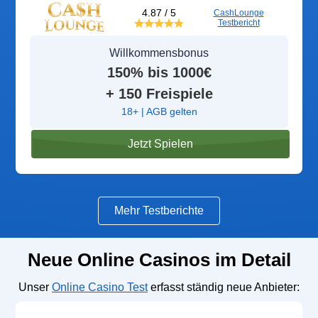
4.87 / 5
CashLounge
Testbericht
Willkommensbonus
150% bis 1000€
+ 150 Freispiele
18+ | AGB gelten
Jetzt Spielen
Mehr Testberichte
Neue Online Casinos im Detail
Unser
Online Casino Test
erfasst ständig neue Anbieter: