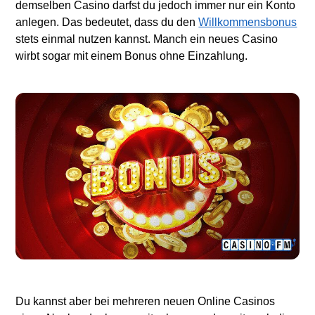
demselben Casino darfst du jedoch immer nur ein Konto
anlegen. Das bedeutet, dass du den
Willkommensbonus
stets einmal nutzen kannst. Manch ein neues Casino
wirbt sogar mit einem Bonus ohne Einzahlung.
Du kannst aber bei mehreren neuen Online Casinos