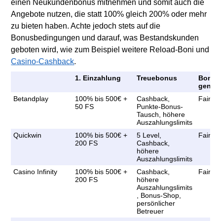
einen Neukundenbonus mitnehmen und somit auch die
Angebote nutzen, die statt 100% gleich 200% oder mehr
zu bieten haben. Achte jedoch stets auf die
Bonusbedingungen und darauf, was Bestandskunden
geboten wird, wie zum Beispiel weitere Reload-Boni und
Casino-Cashback
.
1. Einzahlung
Treuebonus
Bonus
gen
Betandplay
100% bis 500€ + 
Cashback, 
Fair
50 FS
Punkte-Bonus-
Tausch, höhere 
Auszahlungslimits
Quickwin
100% bis 500€ + 
5 Level, 
Fair
200 FS
Cashback,  
höhere 
Auszahlungslimits
Casino Infinity
100% bis 500€ + 
Cashback,  
Fair
200 FS
höhere 
Auszahlungslimits
, Bonus-Shop, 
persönlicher 
Betreuer