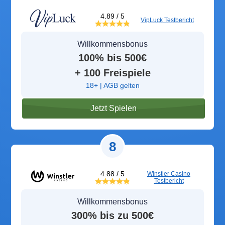
4.89 / 5
VipLuck
Testbericht
Willkommensbonus
100% bis 500€
+ 100 Freispiele
18+ | AGB gelten
Jetzt Spielen
8
4.88 / 5
Winstler Casino
Testbericht
Willkommensbonus
300% bis zu 500€