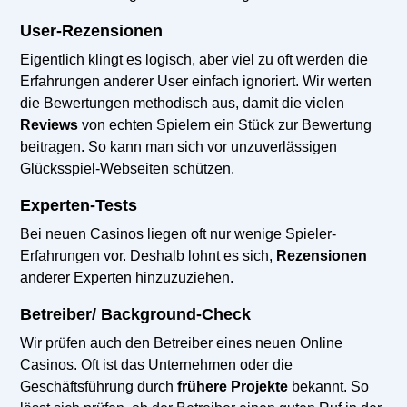
User-Rezensionen
Eigentlich klingt es logisch, aber viel zu oft werden die
Erfahrungen anderer User einfach ignoriert. Wir werten
die Bewertungen methodisch aus, damit die vielen
Reviews
von echten Spielern ein Stück zur Bewertung
beitragen. So kann man sich vor unzuverlässigen
Glücksspiel-Webseiten schützen.
Experten-Tests
Bei neuen Casinos liegen oft nur wenige Spieler-
Erfahrungen vor. Deshalb lohnt es sich,
Rezensionen
anderer Experten hinzuzuziehen.
Betreiber/ Background-Check
Wir prüfen auch den Betreiber eines neuen Online
Casinos. Oft ist das Unternehmen oder die
Geschäftsführung durch
frühere Projekte
bekannt. So