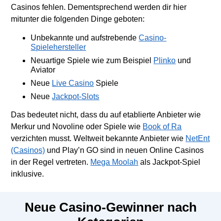
3
0
0
%
b
i
s
5
0
0
+
1
0
0
F
1
1
0
%
b
i
s
1
1
0
0
€
S
€
Casinos fehlen. Dementsprechend werden dir hier
2
0
%
bi
s
1
0
0
0
€
2
0
0
%
bi
s
6
0
0
mitunter die folgenden Dinge geboten:
0
€
Unbekannte und aufstrebende
Casino-
FS
100% bis
Spielehersteller
1500€ + 450
500€
100% bis
Neuartige Spiele wie zum Beispiel
Plinko
und
1
5
0
%
b
is
5
0
0
5
Aviator
3
0
0
%
b
is
0
0
€
1
€
2
0
%
b
i
s
0
0
0
t
B
s
5
5
5
€
&
€
N
o
D
p
o
s
i
Neue
Live Casino
Spiele
i
7
e
0
1
€
Neue
Jackpot-Slots
Das bedeutet nicht, dass du auf etablierte Anbieter wie
Merkur und Novoline oder Spiele wie
Book of Ra
verzichten musst. Weltweit bekannte Anbieter wie
NetEnt
(Casinos)
und Play’n GO sind in neuen Online Casinos
in der Regel vertreten.
Mega Moolah
als Jackpot-Spiel
inklusive.
Neue Casino-Gewinner nach