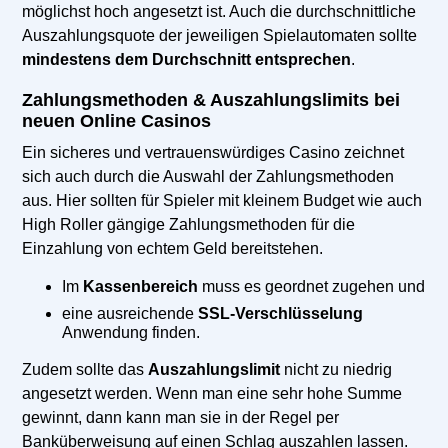
möglichst hoch angesetzt ist. Auch die durchschnittliche
Auszahlungsquote der jeweiligen Spielautomaten sollte
mindestens dem Durchschnitt entsprechen
.
Zahlungsmethoden & Auszahlungslimits bei
neuen Online Casinos
Ein sicheres und vertrauenswürdiges Casino zeichnet
sich auch durch die Auswahl der Zahlungsmethoden
aus. Hier sollten für Spieler mit kleinem Budget wie auch
High Roller gängige Zahlungsmethoden für die
Einzahlung von echtem Geld bereitstehen.
Im
Kassenbereich
muss es geordnet zugehen und
eine ausreichende
SSL-Verschlüsselung
Anwendung finden.
Zudem sollte das
Auszahlungslimit
nicht zu niedrig
angesetzt werden. Wenn man eine sehr hohe Summe
gewinnt, dann kann man sie in der Regel per
Banküberweisung auf einen Schlag auszahlen lassen.