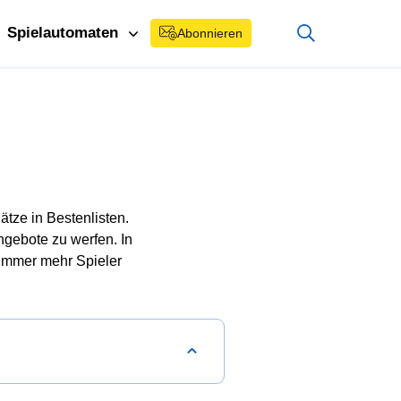
Spielautomaten
Abonnieren
tze in Bestenlisten.
gebote zu werfen. In
 immer mehr Spieler