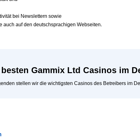
tivität bei Newslettern sowie
e auch auf den deutschsprachigen Webseiten.
 besten Gammix Ltd Casinos im De
enden stellen wir die wichtigsten Casinos des Betreibers im Det
n