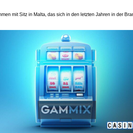
en mit Sitz in Malta, das sich in den letzten Jahren in der Bran