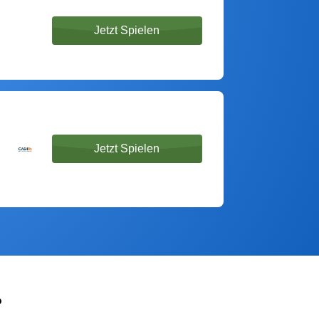
Jetzt Spielen
Jetzt Spielen
?