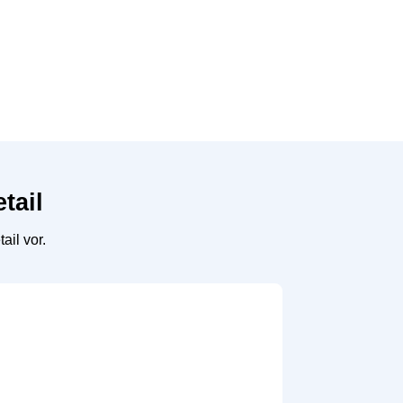
tail
ail vor.