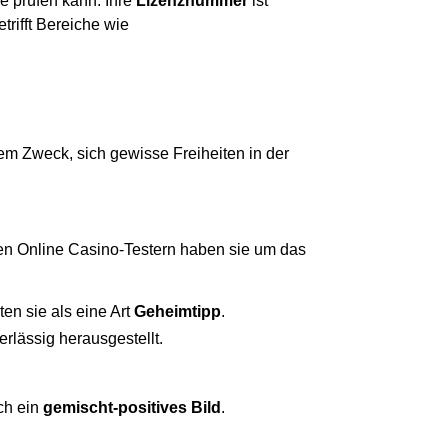
ne prüfen kann. Ihre
Lizenznummer
ist
trifft Bereiche wie
dem Zweck, sich gewisse Freiheiten in der
llen Online Casino-Testern haben sie um das
ten sie als eine Art
Geheimtipp
.
erlässig herausgestellt.
ch ein
gemischt-positives Bild
.