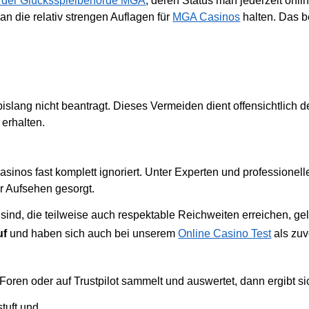
 der Glücksspielbehörde MGA
, deren Status man jederzeit onli
 die relativ strengen Auflagen für
MGA Casinos
halten. Das be
islang nicht beantragt. Dieses Vermeiden dient offensichtlich 
 erhalten.
sinos fast komplett ignoriert. Unter Experten und professione
r Aufsehen gesorgt.
 sind, die teilweise auch respektable Reichweiten erreichen, gel
uf
und haben sich auch bei unserem
Online Casino Test
als zuv
en oder auf Trustpilot sammelt und auswertet, dann ergibt si
stuft und