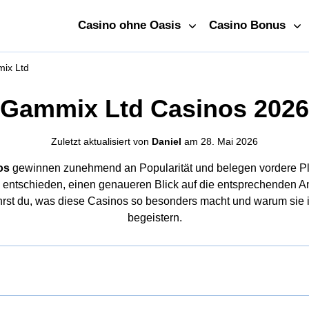
Casino ohne Oasis
Casino Bonus
ix Ltd
Gammix Ltd Casinos 2026
Zuletzt aktualisiert von
Daniel
am 28. Mai 2026
os
gewinnen zunehmend an Popularität und belegen vordere Plä
 entschieden, einen genaueren Blick auf die entsprechenden An
ährst du, was diese Casinos so besonders macht und warum sie
begeistern.