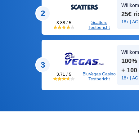
Willko
2
25€ ri
18+ | AG
Scatters
3.88 / 5
Testbericht
Willko
100% 
3
+ 100 
BluVegas Casino
3.71 / 5
18+ | AG
Testbericht