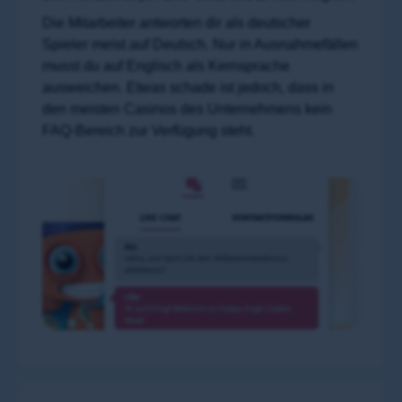
Die Mitarbeiter antworten dir als deutscher
Spieler meist auf Deutsch. Nur in Ausnahmefällen
musst du auf Englisch als Kernsprache
ausweichen. Etwas schade ist jedoch, dass in
den meisten Casinos des Unternehmens kein
FAQ-Bereich zur Verfügung steht.