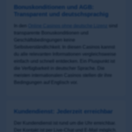
Bonuskonditionen und AGB:
Transparent und deutschsprachig
In den
Online Casinos ohne deutsche Lizenz
sind
transparente Bonuskonditionen und
Geschäftsbedingungen keine
Selbstverständlichkeit. In diesen Casinos kannst
du alle relevanten Informationen vergleichsweise
einfach und schnell entdecken. Ein Pluspunkt ist
die Verfügbarkeit in deutscher Sprache. Die
meisten internationalen Casinos stellen dir ihre
Bedingungen auf Englisch vor.
Kundendienst: Jederzeit erreichbar
Der Kundendienst ist rund um die Uhr erreichbar.
Der Kontakt ist per Live-Chat und E-Mail möglich.