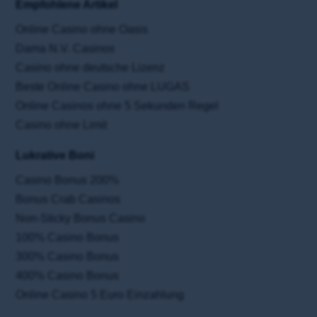
Empfohlene Artikel
Online Casino ohne Oasis
Dama N.V. Casinos
Casino ohne deutsche Lizenz
Beste Online Casino ohne LUGAS
Online Casinos ohne 5 Sekunden Regel
Casino ohne Limit
Lukrative Boni
Casino Bonus 200%
Bonus Crab Casinos
Non-Sticky Bonus Casino
100% Casino Bonus
300% Casino Bonus
400% Casino Bonus
Online Casino 5 Euro Einzahlung