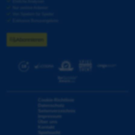
Ehrliche Analysen
Nur seriöse Anbieter
Von Spielern für Spieler
Exklusive Bonusangebote
Abonnieren
Cookie-Richtlinie
Datenschutz
Seitenverzeichnis
Impressum
Über uns
Kontakt
Spielsucht