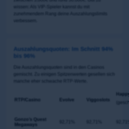
wissen: Als VIP-Spieler kannst du mit
zunehmendem Rang deine Auszahlungslimits
verbessern.
Auszahlungsquoten: Im Schnitt 94%
bis 96%
Die Auszahlungsquoten sind in den Casinos
gemischt. Zu einigen Spitzenwerten gesellen sich
manche eher schwache RTP-Werte.
Happ
RTP/Casino
Evolve
Viggoslots
(gesc
Gonzo’s Quest
92,71%
92,71%
92,7
Megaways