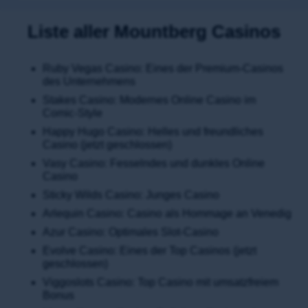
Liste aller Mountberg Casinos
Ruby Vegas Casino: Eines der Premium-Casinos
des Unternehmens
Stakes Casino: Modernes Online Casino im
Comic-Style
Happy Hugo Casino: Helles und freundliches
Casino (jetzt geschlossen)
Vasy Casino: Fesselndes und dunkles Online
Casino
Sticky Wilds Casino: Junges Casino
Arlequin Casino: Casino als Hommage an Venedig
Azur Casino: Optimales Slot-Casino
Evolve Casino: Eines der Top Casinos (jetzt
geschlossen)
Viggoslots Casino: Top Casino mit umsatzfreiem
Bonus