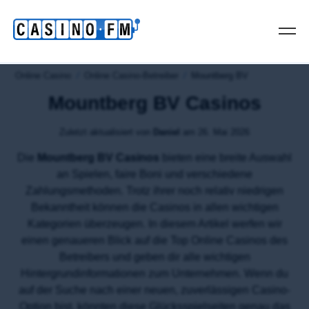
Online Casino
/
Online Casino-Betreiber
/
Mountberg BV
Mountberg BV Casinos
Zuletzt aktualisiert von
Daniel
am 26. Mai 2026
Die
Mountberg BV Casinos
bieten eine breite Auswahl
an Spielen, faire Boni und verschiedene
Zahlungsmethoden. Trotz ihrer noch relativ niedrigen
Bekanntheit können die Casinos in allen wichtigen
Kategorien überzeugen. In diesem Artikel werfen wir
einen genaueren Blick auf die Top Online Casinos des
Betreibers und geben dir alle wichtigen
Hintergrundinformationen zum Unternehmen. Wenn du
auf der Suche nach einer neuen, zuverlässigen Casino-
Option bist, könnten diese Glücksspielseiten genau das