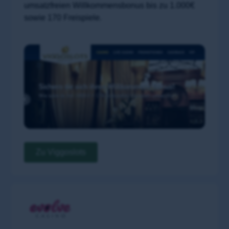
umsatzfreien Willkommensbonus bis zu 1.000€
sowie 170 Freispiele.
Zu Viggoslots