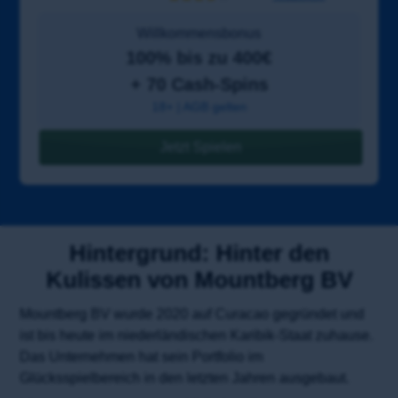
Andere interessante Casino-Betreiber
FAQs
Willkommensbonus
100% bis zu 400€
+ 70 Cash-Spins
18+ | AGB gelten
Jetzt Spielen
Hintergrund: Hinter den
Kulissen von Mountberg BV
Mountberg BV wurde 2020 auf Curacao gegründet und
ist bis heute im niederländischen Karibik-Staat zuhause.
Das Unternehmen hat sein Portfolio im
Glücksspielbereich in den letzten Jahren ausgebaut.