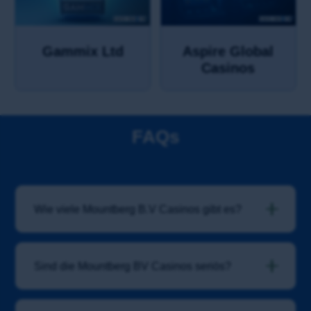
Gammix Ltd
Aspire Global
Casinos
FAQs
Wie viele Mountberg B.V Casinos gibt es?
Sind die Mountberg BV Casinos seriös?