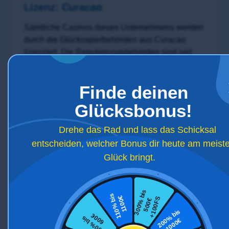
Lizenz: Curacao
Sämtliche Casinos dieses Unternehmens werden
durch die Glücksspielbehörden aus Curacao
lizenziert. Die Regulierungsbehörden sind seit
mehr als 20 Jahren aktiv.
Verbunden ist die Lizenz mit Kontrollen und
Finde deinen
Prüfungen. Bei Verstößen gegen gesetzliche
Glücksbonus!
Bestimmungen kann die Lizenz entzogen
werden.
Drehe das Rad und lass das Schicksal
entscheiden, welcher Bonus dir heute am meist
Glück bringt.
Bekanntheit & Ruf von Mountberg
B.V.
3
0
0
%
b
i
s
5
0
0
+
1
0
0
F
1
1
0
%
b
i
s
1
1
0
0
€
S
Der Betreiber gehört zu den eher kleineren
€
2
0
%
bi
s
1
0
0
0
Casino-Gruppen und ist zum Beispiel nicht mit
N1
€
2
0
0
%
bi
s
6
0
0
0
€
Interactive Limited (Casinos)
vergleichbar.