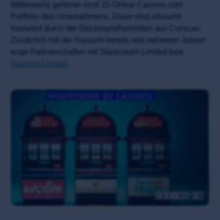
Mittlerweile gehören rund 15 Online Casinos zum
Portfolio des Unternehmens. Diese sind allesamt
lizenziert durch die Glücksspielbehörden aus Curacao.
Zusätzlich hat der Konzern bereits seit mehreren Jahren
enge Partnerschaften mit Starscream Limited bzw.
Gammix Limited
.