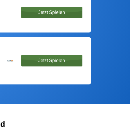
Jetzt Spielen
Jetzt Spielen
ed