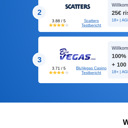
Willko
2
25€ ri
18+ | AG
Scatters
3.88 / 5
Testbericht
Willko
100% 
3
+ 100 
BluVegas Casino
3.71 / 5
18+ | AG
Testbericht
W