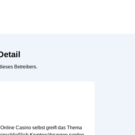
Detail
dieses Betreibers.
 Online Casino selbst greift das Thema
einschließlich Kryptowährungen runden