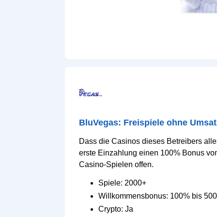
BluVegas: Freispiele ohne Umsa
Dass die Casinos dieses Betreibers all
erste Einzahlung einen 100% Bonus von
Casino-Spielen offen.
Spiele: 2000+
Willkommensbonus: 100% bis 500€
Crypto: Ja