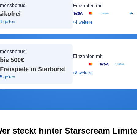
mmensbonus
Einzahlen mit
sikofrei
B gelten
+4 weitere
mmensbonus
Einzahlen mit
bis 500€
Freispiele in Starburst
+8 weitere
B gelten
er steckt hinter Starscream Limit