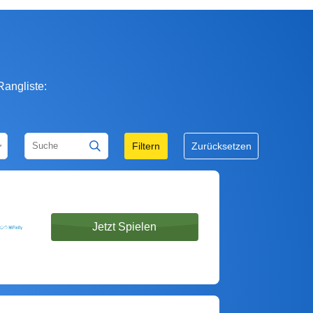
Rangliste:
Filtern
Zurücksetzen
Jetzt Spielen