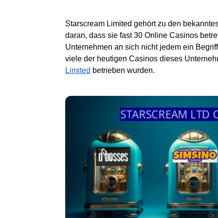
Starscream Limited gehört zu den bekanntest
daran, dass sie fast 30 Online Casinos bet
Unternehmen an sich nicht jedem ein Begriff 
viele der heutigen Casinos dieses Unterne
Limited
betrieben wurden.