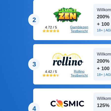
Willko
200% 
2
+ 100 
Gamblezen
4.72 / 5
18+ | AG
Testbericht
Willko
200% 
3
+ 100 
Rollino
4.42 / 5
18+ | AG
Testbericht
Willko
125% 
4