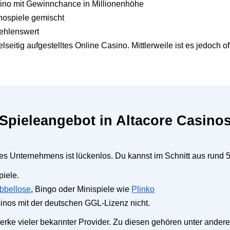
ino mit Gewinnchance in Millionenhöhe
nospiele gemischt
ehlenswert
seitig aufgestelltes Online Casino. Mittlerweile ist es jedoch of
Spieleangebot in Altacore Casino
s Unternehmens ist lückenlos. Du kannst im Schnitt aus rund 5
iele.
bbellose
, Bingo oder Minispiele wie
Plinko
asinos mit der deutschen GGL-Lizenz nicht.
ke vieler bekannter Provider. Zu diesen gehören unter andere