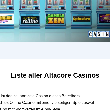
Liste aller Altacore Casinos
ist das bekannteste Casino dieses Betreibers
htes Online Casino mit einer vielseitigen Spielauswahl
ino mit Sportwetten im Alpin-Style