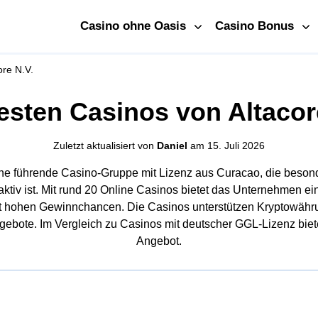
Casino ohne Oasis
Casino Bonus
ore N.V.
esten Casinos von Altacor
Zuletzt aktualisiert von
Daniel
am 15. Juli 2026
ine führende Casino-Gruppe mit Lizenz aus Curacao, die beson
aktiv ist. Mit rund 20 Online Casinos bietet das Unternehmen e
t hohen Gewinnchancen. Die Casinos unterstützen Kryptowähr
gebote. Im Vergleich zu Casinos mit deutscher GGL-Lizenz biete
Angebot.