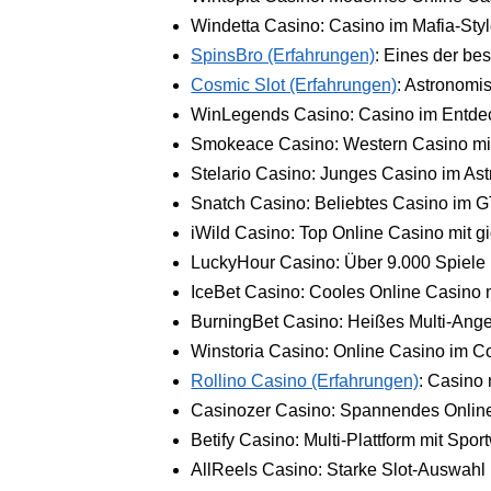
Windetta Casino: Casino im Mafia-Sty
SpinsBro (Erfahrungen)
: Eines der be
Cosmic Slot (Erfahrungen)
: Astronomi
WinLegends Casino: Casino im Entdec
Smokeace Casino: Western Casino mit
Stelario Casino: Junges Casino im Astr
Snatch Casino: Beliebtes Casino im G
iWild Casino: Top Online Casino mit g
LuckyHour Casino: Über 9.000 Spiele 
IceBet Casino: Cooles Online Casino 
BurningBet Casino: Heißes Multi-Ange
Winstoria Casino: Online Casino im C
Rollino Casino (Erfahrungen)
: Casino
Casinozer Casino: Spannendes Online 
Betify Casino: Multi-Plattform mit Spo
AllReels Casino: Starke Slot-Auswahl 