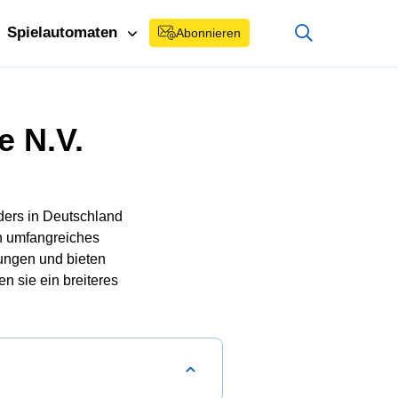
Spielautomaten
Abonnieren
e N.V.
ders in Deutschland
in umfangreiches
ungen und bieten
n sie ein breiteres