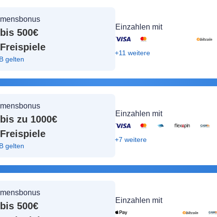
mmensbonus
Einzahlen mit
bis 500€
Freispiele
+11 weitere
B gelten
mmensbonus
Einzahlen mit
bis zu 1000€
Freispiele
+7 weitere
B gelten
mmensbonus
Einzahlen mit
bis 500€