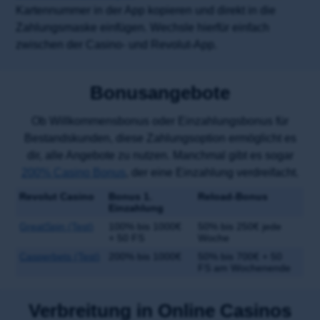
Kartennummer in der App kopieren und direkt in die
Zahlungsmaske einfügen. Wechsle hierfür einfach
zwischen der Casino- und Revolut-App.
Bonusangebote
Ob Willkommensbonus oder Einzahlungsbonus für
Bestandskunden, diese Zahlungsoption ermöglicht es
dir, alle Angebote zu nutzen. Manchmal gibt es sogar
200% Casino Bonus
, der eine Einzahlung verdreifacht.
Revolut Casino
Bonus 1. 
Reload-Bonus
Einzahlung
GreatSpin (Test)
100% bis 1000€ 
50% bis 250€ jede 
+ 50 FS
Woche
Casperbets (Test)
200% bis 1000€
50% bis 700€ + 50 
FS am Wochenende
Verbreitung in Online Casinos