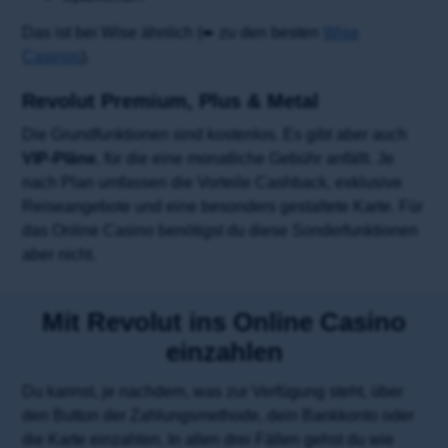
Das ist bei Wise ähnlich (
➨
zu den besten
Wise
Casinos
).
Revolut Premium, Plus & Metal
Die Grundfunktionen sind kostenlos. Es gibt aber auch
VIP-Pläne
, für die eine monatliche Gebühr anfällt. Je
nach Plan umfassen die Vorteile Cashback, exklusive
Reiseangebote und eine besonders gestaltete Karte. Für
das Online Casino benötigst du diese Sonderfunktionen
aber nicht.
Mit Revolut ins Online Casino
einzahlen
Du kannst, je nachdem, was zur Verfügung steht, über
den Button der Zahlungsmethode, dein Bankkonto oder
die Karte einzahlen. In allen drei Fällen gehst du wie