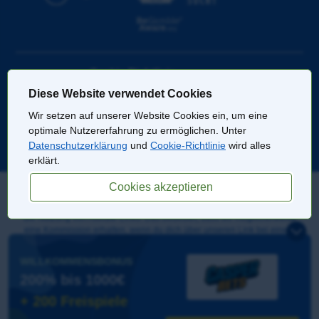
Cookie-Richtlinie
Datenschutz
Diese Website verwendet Cookies
Seitenverzeichnis
Impressum
Wir setzen auf unserer Website Cookies ein, um eine
Über uns
optimale Nutzererfahrung zu ermöglichen. Unter
Kontakt
Datenschutzerklärung
und
Cookie-Richtlinie
wird alles
Spielsucht
erklärt.
Cookies akzeptieren
CasinoFM bietet dir einen kostenlosen Vergleich von Online Casinos,
durchgeführt mit reichhaltiger Expertise. Finanziert wird CasinoFM über
die Nutzung von Affiliate-Links. Das bedeutet, dass wir möglicherweise
eine Kommission erhalten, wenn du dich über unseren Link bei einem
Casino registrierst und dort spielst. Diese Kommission hat keinerlei
Einfluss auf die Bewertung der Casinos, wir führen unsere Tests
WILLKOMMENSBONUS
unabhängig durch.
200% bis 1000€
Voraussetzung für die Nutzung der Website CasinoFM.de ist die
Vollendung des 18. Lebensjahres. Online Glücksspiel ist in manchen
+ 200 Freispiele
Ländern illegal. Es liegt in deiner Verantwortung, die örtlichen Vorschriften
genau zu prüfen. Spiele verantwortungsbewusst. Wir übernehmen