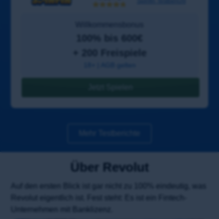
Spinfin
Testbericht
Willkommensbonus
100% bis 600€
+ 200 Freispiele
18+ | AGB gelten
Jetzt Spielen
Mehr Testberichte
Über Revolut
Auf den ersten Blick ist gar nicht zu 100% eindeutig, was
Revolut eigentlich ist. Fest steht: Es ist ein Fintech-
Unternehmen mit Banklizenz.