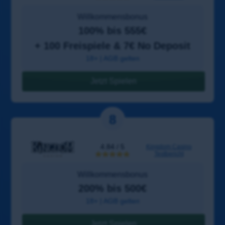
Willkommensbonus
100% bis 555€
+ 100 Freispiele & 7€ No Deposit
18+ | AGB gelten
Jetzt Spielen
8
4.84 / 5
Kingdom Casino
Testbericht
Willkommensbonus
200% bis 500€
18+ | AGB gelten
Jetzt Spielen