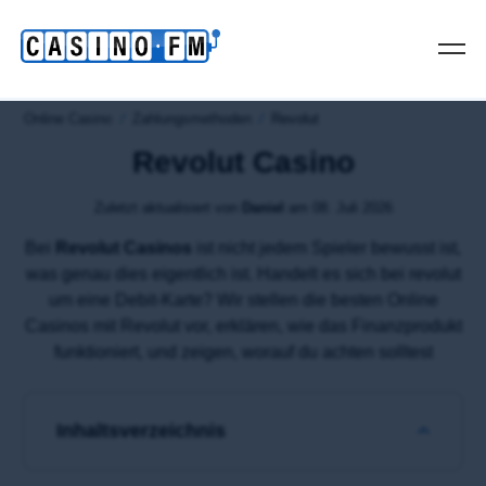
Online Casino
/
Zahlungsmethoden
/
Revolut
Revolut Casino
Zuletzt aktualisiert von
Daniel
am 08. Juli 2026
Bei
Revolut Casinos
ist nicht jedem Spieler bewusst ist,
was genau dies eigentlich ist. Handelt es sich bei revolut
um eine Debit-Karte? Wir stellen die besten Online
Casinos mit Revolut vor, erklären, wie das Finanzprodukt
funktioniert, und zeigen, worauf du achten solltest
Inhaltsverzeichnis
Casino-Empfehlungen mit Revolut August 2026