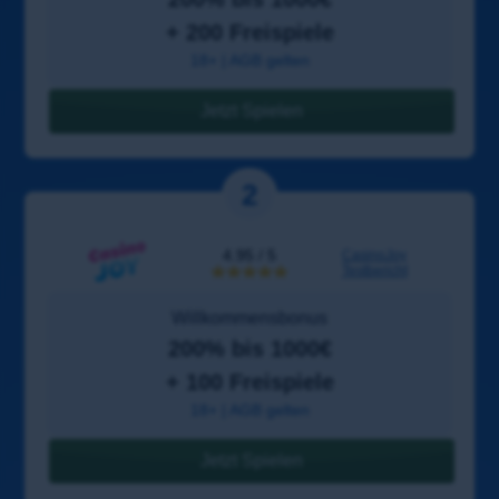
+ 200 Freispiele
18+ | AGB gelten
Jetzt Spielen
2
4.95 / 5
CasinoJoy
Testbericht
Willkommensbonus
200% bis 1000€
+ 100 Freispiele
18+ | AGB gelten
Jetzt Spielen