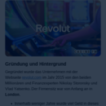
Gründung und Hintergrund
Gegründet wurde das Unternehmen mit der
Webseite
revolut.com
im Jahr 2015 von den beiden
Millionären und Finanzexperten Nikolay Storonsky und
Vlad Yatsenko. Der Firmensitz war von Anfang an in
London
.
Innerhalb weniger Jahre wurde viel Geld in dieses