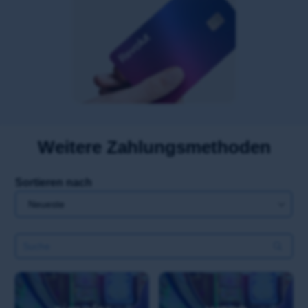
Weitere Zahlungsmethoden
Sortieren nach
Neueste