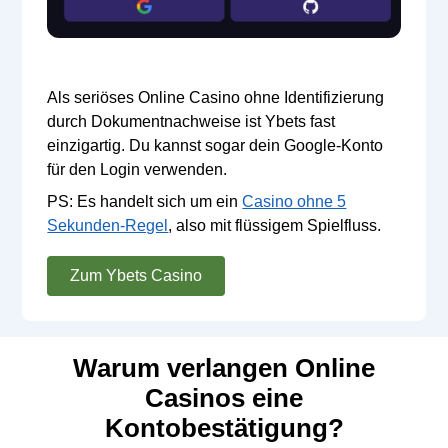
Als seriöses Online Casino ohne Identifizierung
durch Dokumentnachweise ist Ybets fast
einzigartig. Du kannst sogar dein Google-Konto
für den Login verwenden.
PS: Es handelt sich um ein
Casino ohne 5
Sekunden-Regel
, also mit flüssigem Spielfluss.
Zum Ybets Casino
Warum verlangen Online
Casinos eine
Kontobestätigung?