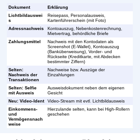
Dokument
Erklärung
Lichtbildauswei
Reisepass, Personalausweis, 
s
Kartenführerschein (mit Foto)
Adressnachweis
Kontoauszug, Nebenkostenrechnung, 
Mietvertrag, behördliche Briefe
Zahlungsmittel
Nachweis mit den Kontodaten als 
Screenshot (E-Wallet), Kontoauszug 
(Banküberweisung), Vorder- und 
Rückseite (Kreditkarte, mit Abdecken 
bestimmter Ziffern)
Selten: 
Nachweise bzw. Auszüge der 
Nachweis der 
Einzahlungen
Transaktionen
Selten: Selfie 
Ausweisdokument neben dem eigenen 
mit Ausweis
Gesicht
Neu: Video-Ident
Video-Stream mit evtl. Lichtbildausweis
Einkommens- 
Hierzulande selten, kann bei High-Rollern 
und 
geschehen
Vermögensnach
weise