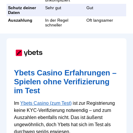
unkompliziert
Schutz deiner 
Sehr gut
Gut
Daten
Auszahlung
In der Regel 
Oft langsamer
schneller
Ybets Casino Erfahrungen –
Spielen ohne Verifizierung
im Test
Im
Ybets Casino (zum Test)
ist zur Registrierung
keine KYC-Verifizierung notwendig – und zum
Auszahlen ebenfalls nicht. Das ist äußerst
ungewöhnlich, doch Ybets hat sich im Test als
durchweg seriös erwiesen.