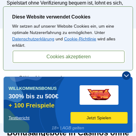
Spielstart ohne Verifizierung bequem ist, lohnt es sich,
auf Seriosität, Lizenzierung und Sicherheitsmaßnahmen
Diese Website verwendet Cookies
des jeweiligen Casinos zu achten.
Wir setzen auf unserer Website Cookies ein, um eine
optimale Nutzererfahrung zu ermöglichen. Unter
Wie erkennt man seriöse
Datenschutzerklärung
und
Cookie-Richtlinie
wird alles
erklärt.
Casinos ohne Verifizierung?
Cookies akzeptieren
Auch ohne Ausweisprüfung lässt sich die Seriosität
eines Casinos anhand folgender Merkmale einschätzen:
Gültige Lizenzangabe
Transparente Geschäftsbedingungen
WILLKOMMENSBONUS
Sichere Zahlungsanbieter
300% bis zu 500€
Positive Nutzerbewertungen
+ 100 Freispiele
Verschlüsselte Datenübertragung
Testbericht
Jetzt Spielen
18+ | AGB gelten
Bonusangebote in Casinos ohne