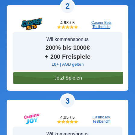
2
4.98 / 5
Casper Bets
Testbericht
Willkommensbonus
200% bis 1000€
+ 200 Freispiele
18+ | AGB gelten
Jetzt Spielen
3
4.95 / 5
CasinoJoy
Testbericht
Willkommensbonus