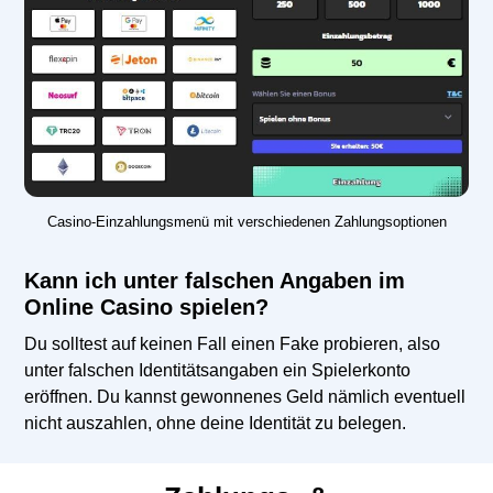
Casino-Einzahlungsmenü mit verschiedenen Zahlungsoptionen
Kann ich unter falschen Angaben im
Online Casino spielen?
Du solltest auf keinen Fall einen Fake probieren, also
unter falschen Identitätsangaben ein Spielerkonto
eröffnen. Du kannst gewonnenes Geld nämlich eventuell
nicht auszahlen, ohne deine Identität zu belegen.