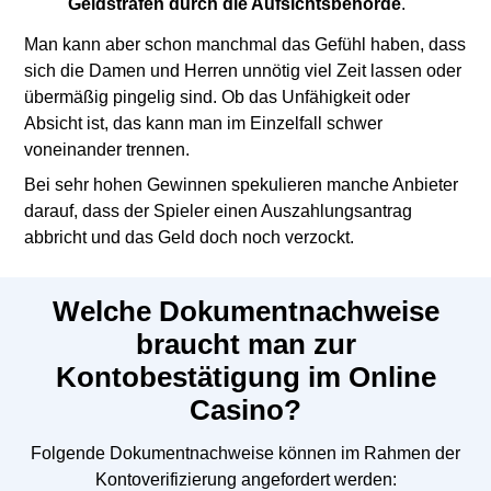
Geldstrafen durch die Aufsichtsbehörde
.
Man kann aber schon manchmal das Gefühl haben, dass
sich die Damen und Herren unnötig viel Zeit lassen oder
übermäßig pingelig sind. Ob das Unfähigkeit oder
Absicht ist, das kann man im Einzelfall schwer
voneinander trennen.
Bei sehr hohen Gewinnen spekulieren manche Anbieter
darauf, dass der Spieler einen Auszahlungsantrag
abbricht und das Geld doch noch verzockt.
Welche Dokumentnachweise
braucht man zur
Kontobestätigung im Online
Casino?
Folgende Dokumentnachweise können im Rahmen der
Kontoverifizierung angefordert werden: