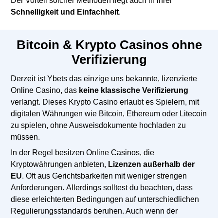
Der Vorteil solcher Methoden liegt auch in ihrer
Schnelligkeit und Einfachheit
.
Bitcoin & Krypto Casinos ohne
Verifizierung
Derzeit ist Ybets das einzige uns bekannte, lizenzierte
Online Casino, das
keine klassische Verifizierung
verlangt. Dieses Krypto Casino erlaubt es Spielern, mit
digitalen Währungen wie Bitcoin, Ethereum oder Litecoin
zu spielen, ohne Ausweisdokumente hochladen zu
müssen.
In der Regel besitzen Online Casinos, die
Kryptowährungen anbieten,
Lizenzen außerhalb der
EU
. Oft aus Gerichtsbarkeiten mit weniger strengen
Anforderungen. Allerdings solltest du beachten, dass
diese erleichterten Bedingungen auf unterschiedlichen
Regulierungsstandards beruhen. Auch wenn der