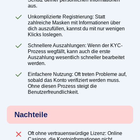
Sind Casinos ohne Verifizierung legal in
aus.
Deutschland?
Unkomplizierte Registrierung: Statt
Casino ohne Ausweis – die einfachste Art,
zahlreiche Masken mit Informationen über
anonym zu spielen
dich auszufüllen, kannst du mit nur wenigen
Fast ohne Verifizierung: Mit Trustly und Fun ID
Klicks loslegen.
Anonym spielen im Online Casino ohne Ausweis
Schnellere Auszahlungen: Wenn der KYC-
– so funktioniert’s wirklich
Prozess wegfällt, kann auch die erste
Zahlungs- & Auszahlungsmethoden ohne KYC im
Auszahlung wesentlich schneller bearbeitet
Überblick
werden.
Bitcoin & Krypto Casinos ohne Verifizierung
Einfachere Nutzung: Oft treten Probleme auf,
Wie erkennt man seriöse Casinos ohne
sobald das Konto verifiziert werden muss.
Verifizierung?
Ohne diesen Prozess steigt die
Benutzerfreundlichkeit.
Bonusangebote in Casinos ohne Verifizierung
Nachteile
Oft ohne vertrauenswürdige Lizenz: Online
Casinos, die Kontoinformationen nicht