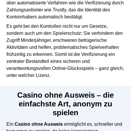
über automatisierte Verfahren wie die Verifizierung durch
Zahlungsanbieter wie Trustly, das die Identität des
Kontoinhabers automatisch bestätigt.
Es geht bei den Kontrollen nicht nur um Gesetze,
sondern auch um den Spielerschutz: Sie verhindern den
Zugriff Minderjähriger, erschweren betrügerische
Aktivitäten und helfen, problematisches Spielverhalten
frühzeitig zu erkennen. Somit ist die Verifizierung ein
zentraler Bestandteil eines sicheren und
verantwortungsvollen Online-Glücksspiels – ganz gleich,
unter welcher Lizenz.
Casino ohne Ausweis – die
einfachste Art, anonym zu
spielen
Ein
Casino ohne Ausweis
ermöglicht es, schneller und