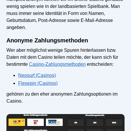
wenig spielen wie in der landbasierten Spielbank. Man
muss immer seine Identität in Form von Namen,
Geburtsdatum, Post-Adresse sowie E-Mail-Adresse
angeben.
Anonyme Zahlungsmethoden
Wer aber möglichst wenige Spuren hinterlassen bzw.
Daten mit dem Casino teilen möchte, der kann sich für
bestimmte
Casino-Zahlungsmethoden
entscheiden:
Neosurf (Casinos)
Flexepin (Casinos)
gehören zu den eher anonymen Zahlungsoptionen im
Casino.