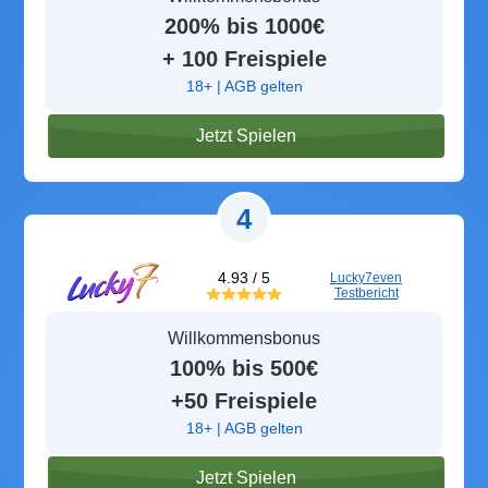
200% bis 1000€
+ 100 Freispiele
18+ | AGB gelten
Jetzt Spielen
4
4.93 / 5
Lucky7even
Testbericht
Willkommensbonus
100% bis 500€
+50 Freispiele
18+ | AGB gelten
Jetzt Spielen