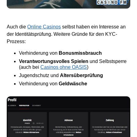
Auch die
Online Casinos
selbst haben ein Interesse an
der Identitätsprüfung. Weitere Gründe für den KYC-
Prozess:
Verhinderung von
Bonusmissbrauch
Verantwortungsvolles Spielen
und Selbstsperre
(auch bei
Casinos ohne OASIS
)
Finde deinen
Jugendschutz und
Altersüberprüfung
Glücksbonus!
Verhinderung von
Geldwäsche
Drehe das Rad und lass das Schicksal
entscheiden, welcher Bonus dir heute am
meisten Glück bringt.