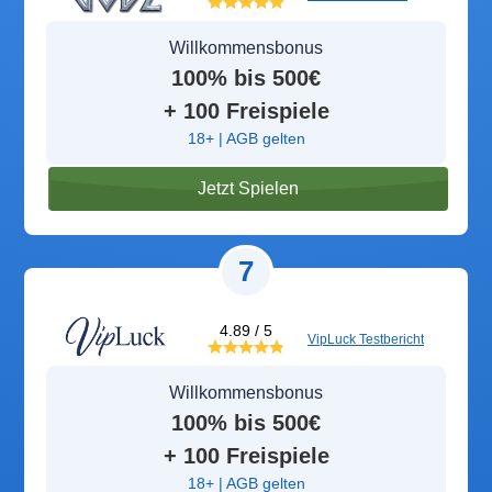
Willkommensbonus
100% bis 500€
+ 100 Freispiele
18+ | AGB gelten
Jetzt Spielen
7
4.89 / 5
VipLuck
Testbericht
Willkommensbonus
100% bis 500€
+ 100 Freispiele
18+ | AGB gelten