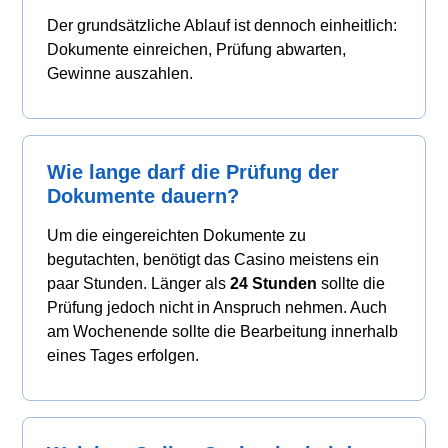
Der grundsätzliche Ablauf ist dennoch einheitlich:
Dokumente einreichen, Prüfung abwarten,
Gewinne auszahlen.
Wie lange darf die Prüfung der
Dokumente dauern?
Um die eingereichten Dokumente zu
begutachten, benötigt das Casino meistens ein
paar Stunden. Länger als
24 Stunden
sollte die
Prüfung jedoch nicht in Anspruch nehmen. Auch
am Wochenende sollte die Bearbeitung innerhalb
eines Tages erfolgen.