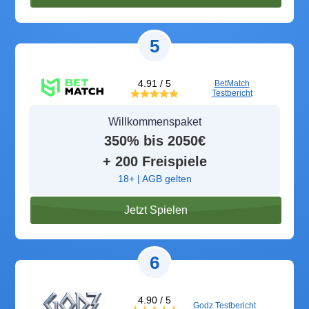
5
4.91 / 5
BetMatch
Testbericht
Willkommenspaket
350% bis 2050€
+ 200 Freispiele
18+ | AGB gelten
Jetzt Spielen
6
4.90 / 5
Godz
Testbericht