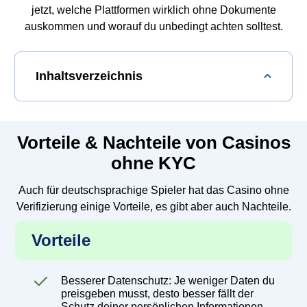
jetzt, welche Plattformen wirklich ohne Dokumente
auskommen und worauf du unbedingt achten solltest.
Inhaltsverzeichnis
Vorteile & Nachteile von Casinos ohne KYC
Beste Casinos ohne Verifizierung 2026 – unsere
Vorteile & Nachteile von Casinos
Empfehlungen
Unterschiede zwischen Online Casinos mit und
ohne KYC
ohne KYC-Prozess
Warum verlangen Online Casinos eine
Auch für deutschsprachige Spieler hat das Casino ohne
Kontobestätigung?
Verifizierung einige Vorteile, es gibt aber auch Nachteile.
Welche Dokumentnachweise braucht man zur
Kontobestätigung im Online Casino?
Vorteile
Ablauf des KYC-Prüfverfahrens zur User-
Identifizierung
Besserer Datenschutz: Je weniger Daten du
Online Casino Auszahlung ohne Verifizierung –
preisgeben musst, desto besser fällt der
so klappt’s
Schutz deiner persönlichen Informationen