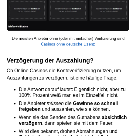
3
0
0
%
b
i
s
5
0
0
+
1
0
0
F
1
1
0
%
b
i
s
1
1
0
0
€
S
€
2
0
%
bi
s
1
0
0
0
€
2
0
0
%
bi
s
6
0
0
0
€
FS
100% bis
1500€ + 450
500€
100% bis
Die meisten Anbieter ohne (oder mit einfacher) Verifizierung sind
1
5
0
%
b
is
5
0
0
5
3
0
0
%
b
is
0
0
€
Casinos ohne deutsche Lizenz
1
€
2
0
%
b
i
s
0
0
0
t
B
s
5
5
5
€
&
€
N
o
D
p
o
s
i
i
7
e
0
1
€
Verzögerung der Auszahlung?
Ob Online Casinos die Kontoverifizierung nutzen, um
Auszahlungen zu verzögern, ist eine häufige Frage.
Die Antwort darauf lautet: Eigentlich nicht, aber zu
100% Prozent weiß man es im Einzelfall nicht.
Die Anbieter
müssen
die
Gewinne so schnell
freigeben
und auszahlen, wie sie können.
Wenn sie das Senden des Guthabens
absichtlich
verzögern
, dann spielen sie mit dem Feuer:
Wird dies bekannt, drohen Abmahnungen und