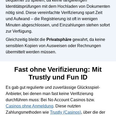
bequemer zu spielen, da keine langwierigen
Identitätsprüfungen mit dem Hochladen von Dokumenten
nötig sind. Diese vereinfachte Verifizierung spart Zeit
und Aufwand – die Registrierung ist oft in wenigen
Minuten abgeschlossen, und Einzahlungen stehen sofort
zur Verfügung.
Gleichzeitig bleibt die
Privatsphäre
gewahrt, da keine
sensiblen Kopien von Ausweisen oder Rechnungen
übermittelt werden müssen.
Fast ohne Verifizierung: Mit
Trustly und Fun ID
Es gab gut regulierte und zuverlässige Glücksspiel-
Anbieter, bei denen man fast keine Verifizierung
durchführen muss: Bei No Account Casinos bzw.
Casinos ohne Anmeldung
. Diese nutzten
Zahlungsmethoden wie
Trustly (Casinos)
, über die der