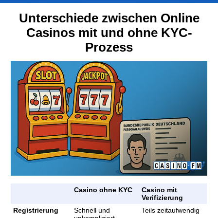
Unterschiede zwischen Online
Casinos mit und ohne KYC-
Prozess
Casino ohne KYC
Casino mit 
Verifizierung
Registrierung
Schnell und 
Teils zeitaufwendig