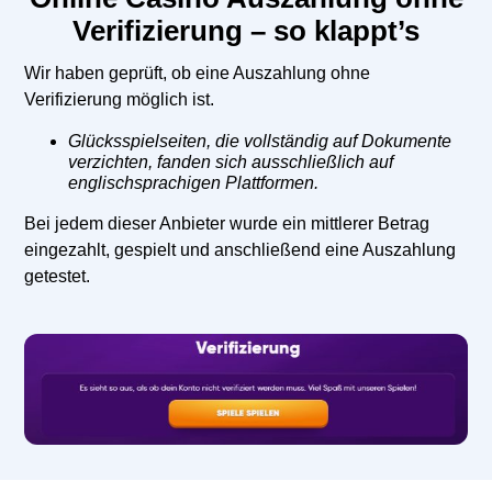
Verifizierung – so klappt’s
Wir haben geprüft, ob eine Auszahlung ohne
Verifizierung möglich ist.
Glücksspielseiten, die vollständig auf Dokumente
verzichten, fanden sich ausschließlich auf
englischsprachigen Plattformen.
Bei jedem dieser Anbieter wurde ein mittlerer Betrag
eingezahlt, gespielt und anschließend eine Auszahlung
getestet.