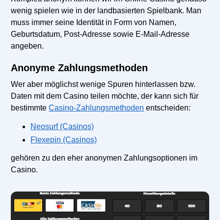
wenig spielen wie in der landbasierten Spielbank. Man
muss immer seine Identität in Form von Namen,
Geburtsdatum, Post-Adresse sowie E-Mail-Adresse
angeben.
Anonyme Zahlungsmethoden
Wer aber möglichst wenige Spuren hinterlassen bzw.
Daten mit dem Casino teilen möchte, der kann sich für
bestimmte
Casino-Zahlungsmethoden
entscheiden:
Neosurf (Casinos)
Flexepin (Casinos)
gehören zu den eher anonymen Zahlungsoptionen im
Casino.