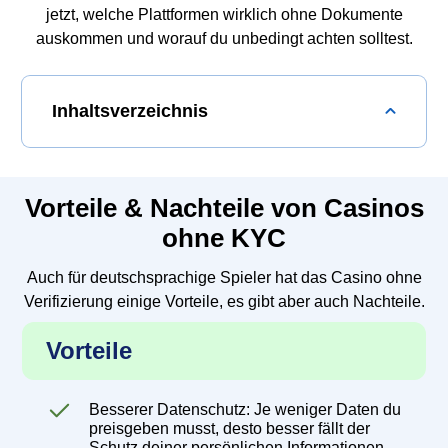
jetzt, welche Plattformen wirklich ohne Dokumente
auskommen und worauf du unbedingt achten solltest.
Inhaltsverzeichnis
Vorteile & Nachteile von Casinos ohne KYC
Beste Casinos ohne Verifizierung 2026 – unsere
Vorteile & Nachteile von Casinos
Empfehlungen
Unterschiede zwischen Online Casinos mit und
ohne KYC
ohne KYC-Prozess
Warum verlangen Online Casinos eine
Auch für deutschsprachige Spieler hat das Casino ohne
Kontobestätigung?
Verifizierung einige Vorteile, es gibt aber auch Nachteile.
Welche Dokumentnachweise braucht man zur
Kontobestätigung im Online Casino?
Vorteile
Ablauf des KYC-Prüfverfahrens zur User-
Identifizierung
Besserer Datenschutz: Je weniger Daten du
Online Casino Auszahlung ohne Verifizierung –
preisgeben musst, desto besser fällt der
so klappt’s
Schutz deiner persönlichen Informationen