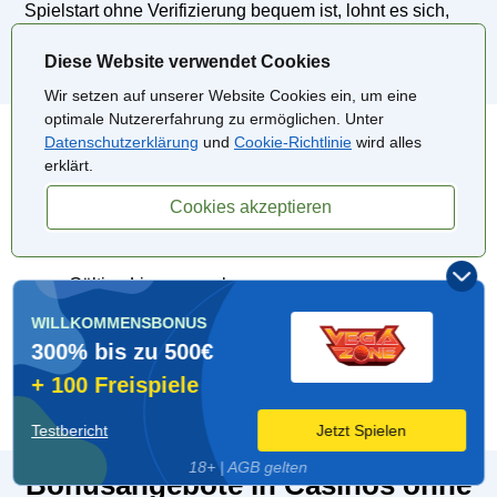
Spielstart ohne Verifizierung bequem ist, lohnt es sich,
auf Seriosität, Lizenzierung und Sicherheitsmaßnahmen
Diese Website verwendet Cookies
des jeweiligen Casinos zu achten.
Wir setzen auf unserer Website Cookies ein, um eine
optimale Nutzererfahrung zu ermöglichen. Unter
Wie erkennt man seriöse
Datenschutzerklärung
und
Cookie-Richtlinie
wird alles
erklärt.
Casinos ohne Verifizierung?
Cookies akzeptieren
Auch ohne Ausweisprüfung lässt sich die Seriosität
eines Casinos anhand folgender Merkmale einschätzen:
Gültige Lizenzangabe
Transparente Geschäftsbedingungen
WILLKOMMENSBONUS
Sichere Zahlungsanbieter
300% bis zu 500€
Positive Nutzerbewertungen
+ 100 Freispiele
Verschlüsselte Datenübertragung
Testbericht
Jetzt Spielen
18+ | AGB gelten
Bonusangebote in Casinos ohne