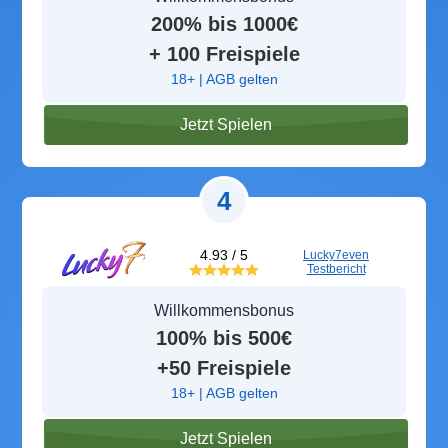
200% bis 1000€
+ 100 Freispiele
18+ | AGB gelten
Jetzt Spielen
4
4.93 / 5
Lucky7even
Testbericht
Willkommensbonus
100% bis 500€
+50 Freispiele
18+ | AGB gelten
Jetzt Spielen