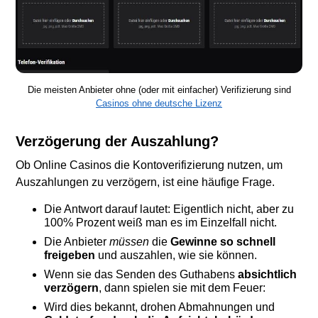
3
0
0
%
b
i
s
5
0
0
+
1
0
0
F
1
1
0
%
b
i
s
1
1
0
0
€
S
€
2
0
%
bi
s
1
0
0
0
€
2
0
0
%
bi
s
6
0
0
0
€
FS
100% bis
1500€ + 450
500€
100% bis
Die meisten Anbieter ohne (oder mit einfacher) Verifizierung sind
1
5
0
%
b
is
5
0
0
5
3
0
0
%
b
is
0
0
€
Casinos ohne deutsche Lizenz
1
€
2
0
%
b
i
s
0
0
0
t
B
s
5
5
5
€
&
€
N
o
D
p
o
s
i
i
7
e
0
1
€
Verzögerung der Auszahlung?
Ob Online Casinos die Kontoverifizierung nutzen, um
Auszahlungen zu verzögern, ist eine häufige Frage.
Die Antwort darauf lautet: Eigentlich nicht, aber zu
100% Prozent weiß man es im Einzelfall nicht.
Die Anbieter
müssen
die
Gewinne so schnell
freigeben
und auszahlen, wie sie können.
Wenn sie das Senden des Guthabens
absichtlich
verzögern
, dann spielen sie mit dem Feuer:
Wird dies bekannt, drohen Abmahnungen und