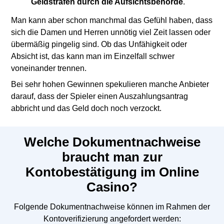
Geldstrafen durch die Aufsichtsbehörde
.
Man kann aber schon manchmal das Gefühl haben, dass
sich die Damen und Herren unnötig viel Zeit lassen oder
übermäßig pingelig sind. Ob das Unfähigkeit oder
Absicht ist, das kann man im Einzelfall schwer
voneinander trennen.
Bei sehr hohen Gewinnen spekulieren manche Anbieter
darauf, dass der Spieler einen Auszahlungsantrag
abbricht und das Geld doch noch verzockt.
Welche Dokumentnachweise
braucht man zur
Kontobestätigung im Online
Casino?
Folgende Dokumentnachweise können im Rahmen der
Kontoverifizierung angefordert werden: