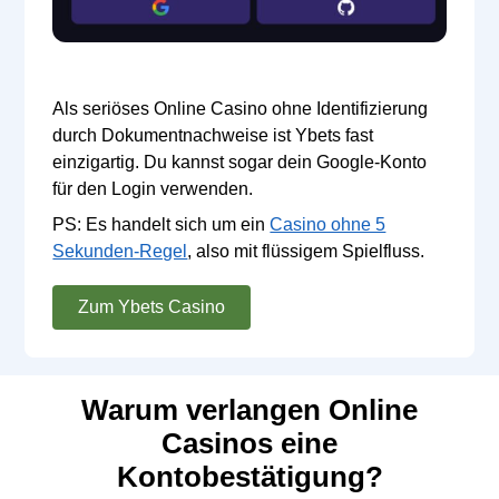
Als seriöses Online Casino ohne Identifizierung
durch Dokumentnachweise ist Ybets fast
einzigartig. Du kannst sogar dein Google-Konto
für den Login verwenden.
PS: Es handelt sich um ein
Casino ohne 5
Sekunden-Regel
, also mit flüssigem Spielfluss.
Zum Ybets Casino
Warum verlangen Online
Casinos eine
Kontobestätigung?