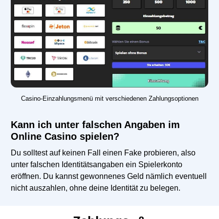
Casino-Einzahlungsmenü mit verschiedenen Zahlungsoptionen
Kann ich unter falschen Angaben im
Online Casino spielen?
Du solltest auf keinen Fall einen Fake probieren, also
unter falschen Identitätsangaben ein Spielerkonto
eröffnen. Du kannst gewonnenes Geld nämlich eventuell
nicht auszahlen, ohne deine Identität zu belegen.