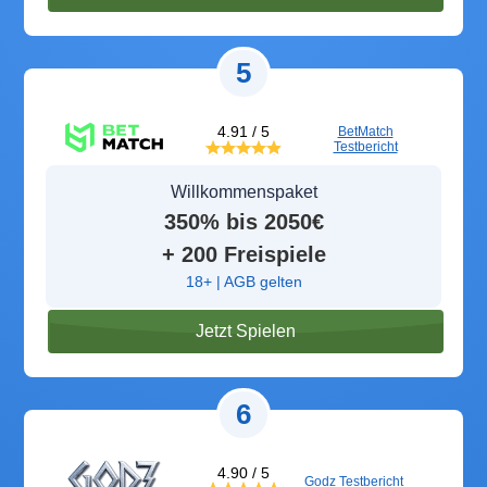
5
4.91 / 5
BetMatch
Testbericht
Willkommenspaket
350% bis 2050€
+ 200 Freispiele
18+ | AGB gelten
Jetzt Spielen
6
4.90 / 5
Godz
Testbericht