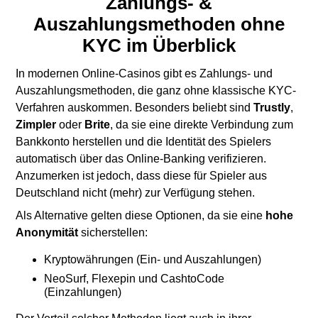
Zahlungs- &
Auszahlungsmethoden ohne
KYC im Überblick
In modernen Online-Casinos gibt es Zahlungs- und
Auszahlungsmethoden, die ganz ohne klassische KYC-
Verfahren auskommen. Besonders beliebt sind
Trustly
,
Zimpler
oder
Brite
, da sie eine direkte Verbindung zum
Bankkonto herstellen und die Identität des Spielers
automatisch über das Online-Banking verifizieren.
Anzumerken ist jedoch, dass diese für Spieler aus
Deutschland nicht (mehr) zur Verfügung stehen.
Als Alternative gelten diese Optionen, da sie eine
hohe
Anonymität
sicherstellen:
Kryptowährungen (Ein- und Auszahlungen)
NeoSurf, Flexepin und CashtoCode
(Einzahlungen)