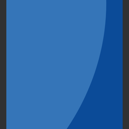
progressive Jackpot-Slots sowie Roulette und Blackjack
im Live Casino sind spielbar.
Spielehersteller
An Spiele-Providern konnten die Macher vom Moi