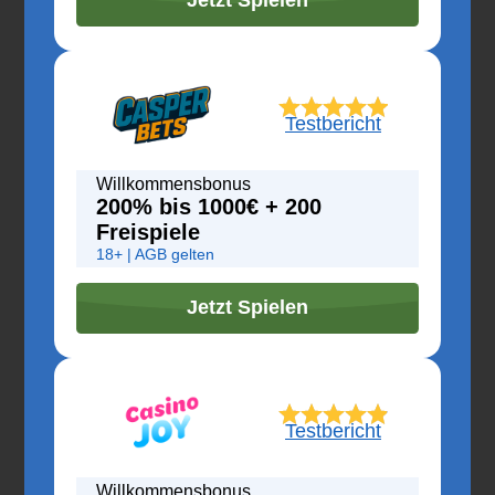
Jetzt Spielen
das überragend, aber wir schauen uns jeden Bonus
anderen
einzeln an.
Unsere Forderungen an das Moi Casino
Kein No Deposit Bonus
Fazit
FAQ - Häufig gestellte Fragen
Trotz anderslautender Gerüchte gehört im Moi Casino
Testbericht
ein Bonus ohne Einzahlung nicht zum Repertoire. Allein
für die Registrierung bekommen wir hier nichts
Willkommensbonus
geschenkt.
200% bis 1000€ + 200
Freispiele
18+ | AGB gelten
Jetzt Spielen
200% Willkommensbonus
Testbericht
Dafür kann sich das Willkommensangebot auf die erste
Einzahlung sehen lassen, denn unser Guthaben wird
Willkommensbonus