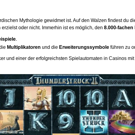
ordischen Mythologie gewidmet ist. Auf den Walzen findest du di
rzielst oder nicht. Immerhin ist es möglich, den
8.000-fachen
eispiele
.
 die
Multiplikatoren
und die
Erweiterungssymbole
führen zu o
iker und einer der erfolgreichsten Spielautomaten in Casinos mi