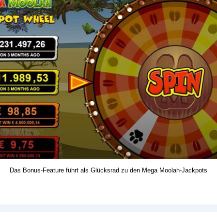
Das Bonus-Feature führt als Glücksrad zu den Mega Moolah-Jackpots