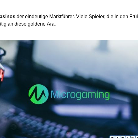
asinos
der eindeutige Marktführer. Viele Spieler, die in den Fr
ütig an diese goldene Ära.