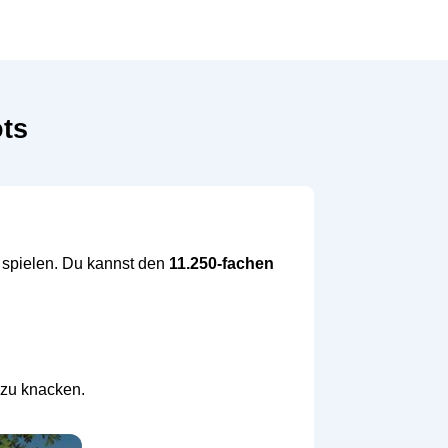
ots
 spielen. Du kannst den
11.250-fachen
h zu knacken.