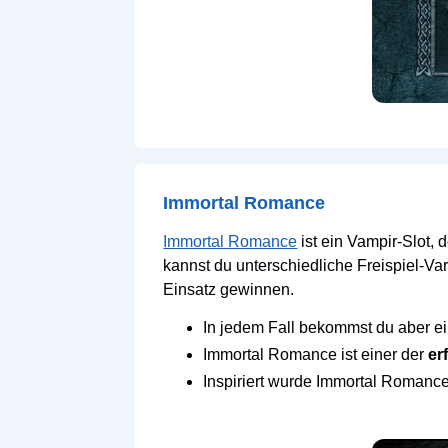
Immortal Romance
Immortal Romance
ist ein Vampir-Slot, 
kannst du unterschiedliche Freispiel-Var
Einsatz gewinnen.
In jedem Fall bekommst du aber e
Immortal Romance ist einer der
er
Inspiriert wurde Immortal Romance