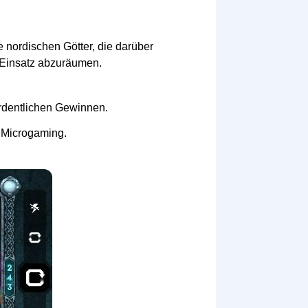
e nordischen Götter, die darüber
Einsatz abzuräumen.
rdentlichen Gewinnen.
t Microgaming.