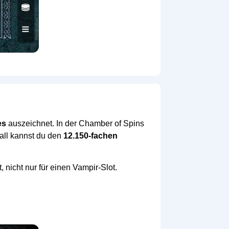
es
auszeichnet. In der Chamber of Spins
fall kannst du den
12.150-fachen
, nicht nur für einen Vampir-Slot.