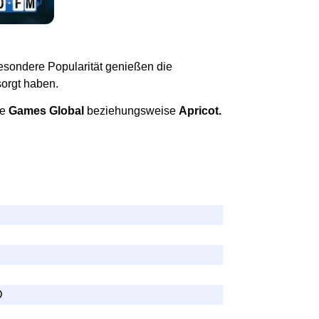
Besondere Popularität genießen die
sorgt haben.
ke
Games Global
beziehungsweise
Apricot.
D