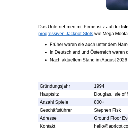
Das Unternehmen mit Firmensitz auf der
Isl
progressiven Jackpot-Slots
wie Mega Moolah,
Früher waren sie auch unter dem Na
In Deutschland und Österreich waren 
Nach aktuellem Stand im August 2026 
Gründungsjahr
1994
Hauptsitz
Douglas, Isle of
Anzahl Spiele
800+
Geschäftsführer
Stephen Fisk
Adresse
Ground Floor Ev
Kontakt
hello@apricot.c