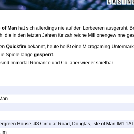
e of Man
hat sich allerdings nie auf den Lorbeeren ausgeruht. 
 die in den letzten Jahren für zahlreiche Millionengewinne ge
men
Quickfire
bekannt, heute heißt eine Microgaming-Untermar
die Spiele lange
gesperrt
.
sind Immortal Romance und Co. aber wieder spielbar.
 Man
ergreen House, 43 Circular Road, Douglas, Isle of Man IM1 1A
o.im