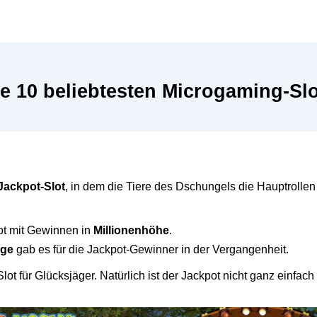
e 10 beliebtesten Microgaming-Sl
Jackpot-Slot
, in dem die Tiere des Dschungels die Hauptrollen
pot mit Gewinnen in
Millionenhöhe
.
äge
gab es für die Jackpot-Gewinner in der Vergangenheit.
lot für Glücksjäger. Natürlich ist der Jackpot nicht ganz einfac