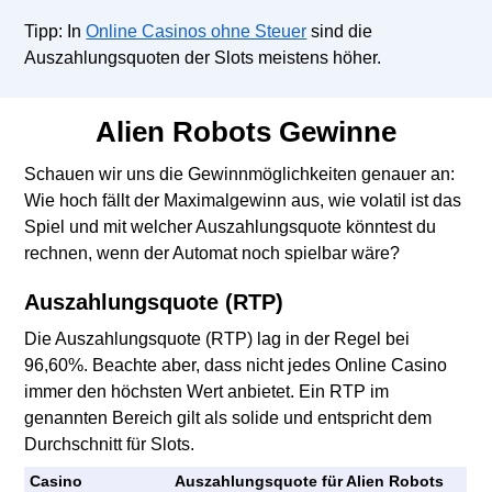
Tipp: In
Online Casinos ohne Steuer
sind die
Auszahlungsquoten der Slots meistens höher.
Alien Robots Gewinne
Schauen wir uns die Gewinnmöglichkeiten genauer an:
Wie hoch fällt der Maximalgewinn aus, wie volatil ist das
Spiel und mit welcher Auszahlungsquote könntest du
rechnen, wenn der Automat noch spielbar wäre?
Auszahlungsquote (RTP)
Die Auszahlungsquote (RTP) lag in der Regel bei
96,60%. Beachte aber, dass nicht jedes Online Casino
immer den höchsten Wert anbietet. Ein RTP im
genannten Bereich gilt als solide und entspricht dem
Durchschnitt für Slots.
Casino
Auszahlungsquote für Alien Robots