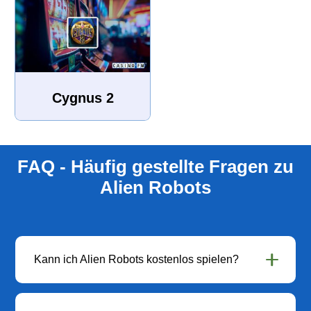
Cygnus 2
FAQ - Häufig gestellte Fragen zu
Alien Robots
Kann ich Alien Robots kostenlos spielen?