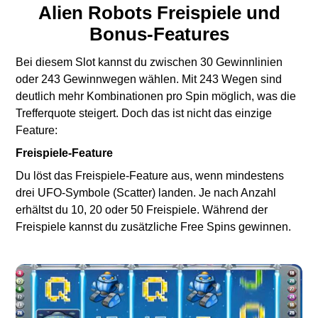
Alien Robots Freispiele und
Bonus-Features
Bei diesem Slot kannst du zwischen 30 Gewinnlinien
oder 243 Gewinnwegen wählen. Mit 243 Wegen sind
deutlich mehr Kombinationen pro Spin möglich, was die
Trefferquote steigert. Doch das ist nicht das einzige
Feature:
Freispiele-Feature
Du löst das Freispiele-Feature aus, wenn mindestens
drei UFO-Symbole (Scatter) landen. Je nach Anzahl
erhältst du 10, 20 oder 50 Freispiele. Während der
Freispiele kannst du zusätzliche Free Spins gewinnen.