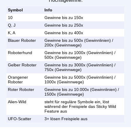
Höchstgewinne.
Symbol
Info
10
Gewinne bis zu 150x
Q, J
Gewinne bis zu 250x
K, A
Gewinne bis zu 400x
Blauer Roboter
Gewinne bis zu 500x (Gewinnlinien) / 
200x (Gewinnwege)
Roboterhund
Gewinne bis zu 1000x (Gewinnlinien) / 
500x (Gewinnwege)
Gelber Roboter
Gewinne bis zu 3000x (Gewinnlinien) / 
750x (Gewinnwege)
Orangener 
Gewinne bis zu 5000x (Gewinnlinien) / 
Roboter
1000x (Gewinnwege)
Roter Roboter
Gewinne bis zu 10.000x (Gewinnlinien) / 
1500x (Gewinnwege)
Alien-Wild
steht für reguläre Symbole ein, löst 
während der Freispiele das Sticky Wild 
Feature aus
UFO-Scatter
3+ lösen Freispiele aus