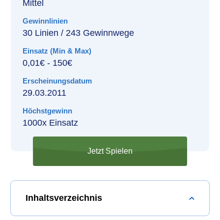
Mittel
Gewinnlinien
30 Linien / 243 Gewinnwege
Einsatz (Min & Max)
0,01€ - 150€
Erscheinungsdatum
29.03.2011
Höchstgewinn
1000x Einsatz
Jetzt Spielen
Inhaltsverzeichnis