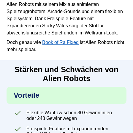
Alien Robots mit seinem Mix aus animierten
Spielzeugrobotern, Arcade-Sounds und einem flexiblen
Spielsystem. Dank Freispiele-Feature mit
expandierenden Sticky Wilds sorgt der Slot für
abwechslungsreiche Spielrunden im Weltraum-Look.
Doch genau wie
Book of Ra Fixed
ist Alien Robots nicht
mehr spielbar.
Stärken und Schwächen von
Alien Robots
Vorteile
Flexible Wahl zwischen 30 Gewinnlinien
oder 243 Gewinnwegen
Freispiele-Feature mit expandierenden