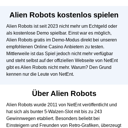
Alien Robots kostenlos spielen
Über Alien Robots
Alien Robots kostenlos spielen
Stärken und Schwächen von Alien Robots
Thema und Eigenschaften von Alien Robot
Alien Robots ist seit 2023 nicht mehr um Echtgeld oder
Gewinnsymbole und Auszahlungstabelle
als kostenlose Demo spielbar. Einst war es möglich,
Alien Robots Freispiele und Bonus-Features
Alien Robots gratis im Demo-Modus direkt bei unseren
Gibt es bei Alien Robots ein Freispiele Kaufen-
empfohlenen Online Casino Anbietern zu testen.
Feature?
Mittlerweile ist das Spiel jedoch nicht mehr verfügbar
Einsatzlimits
und steht selbst auf der offiziellen Webseite von NetEnt
gibt es Alien Robots nicht mehr. Warum? Den Grund
So kannst du Alien Robots um Echtgeld spielen
kennen nur die Leute von NetEnt.
Alien Robots Gewinne
Unsere Bewertungskriterien - Lohnt sich der Slot?
Alien Robots Slot Bewertung: Unser Fazit
Über Alien Robots
Ähnliche Spielautomaten - Die besten Alien
Robots Alternativen
Alien Robots wurde 2011 von NetEnt veröffentlicht und
FAQ - Häufig gestellte Fragen zu Alien Robots
hat sich als bunter 5-Walzen-Slot mit bis zu 243
Gewinnwegen etabliert. Besonders beliebt bei
Einsteigern und Freunden von Retro-Grafiken, überzeugt