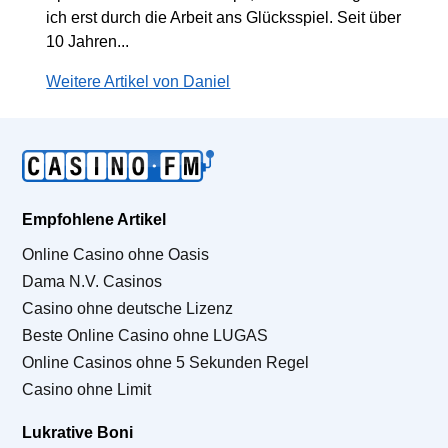
ich erst durch die Arbeit ans Glücksspiel. Seit über
10 Jahren...
Weitere Artikel von Daniel
Empfohlene Artikel
Online Casino ohne Oasis
Dama N.V. Casinos
Casino ohne deutsche Lizenz
Beste Online Casino ohne LUGAS
Online Casinos ohne 5 Sekunden Regel
Casino ohne Limit
Lukrative Boni