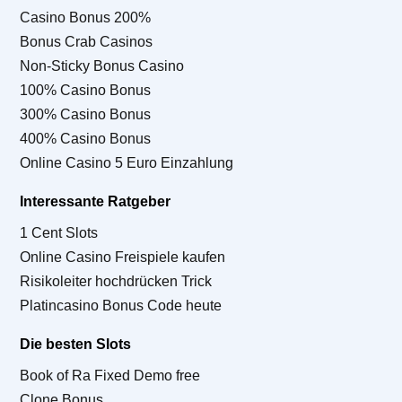
Casino Bonus 200%
Bonus Crab Casinos
Non-Sticky Bonus Casino
100% Casino Bonus
300% Casino Bonus
400% Casino Bonus
Online Casino 5 Euro Einzahlung
Interessante Ratgeber
1 Cent Slots
Online Casino Freispiele kaufen
Risikoleiter hochdrücken Trick
Platincasino Bonus Code heute
Die besten Slots
Book of Ra Fixed Demo free
Clone Bonus