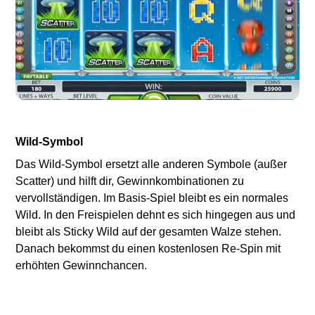
Wild-Symbol
Das Wild-Symbol ersetzt alle anderen Symbole (außer
Scatter) und hilft dir, Gewinnkombinationen zu
vervollständigen. Im Basis-Spiel bleibt es ein normales
Wild. In den Freispielen dehnt es sich hingegen aus und
bleibt als Sticky Wild auf der gesamten Walze stehen.
Danach bekommst du einen kostenlosen Re-Spin mit
erhöhten Gewinnchancen.