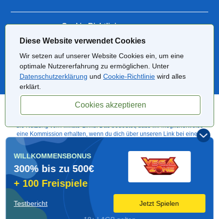
Cookie-Richtlinie
Datenschutz
Diese Website verwendet Cookies
Seitenverzeichnis
Impressum
Wir setzen auf unserer Website Cookies ein, um eine
Über uns
optimale Nutzererfahrung zu ermöglichen. Unter
Kontakt
Datenschutzerklärung
und
Cookie-Richtlinie
wird alles
Spielsucht
erklärt.
Cookies akzeptieren
CasinoFM bietet dir einen kostenlosen Vergleich von Online Casinos,
durchgeführt mit reichhaltiger Expertise. Finanziert wird CasinoFM über
die Nutzung von Affiliate-Links. Das bedeutet, dass wir möglicherweise
eine Kommission erhalten, wenn du dich über unseren Link bei einem
Casino registrierst und dort spielst. Diese Kommission hat keinerlei
Einfluss auf die Bewertung der Casinos, wir führen unsere Tests
WILLKOMMENSBONUS
unabhängig durch.
300% bis zu 500€
Voraussetzung für die Nutzung der Website CasinoFM.de ist die
Vollendung des 18. Lebensjahres. Online Glücksspiel ist in manchen
+ 100 Freispiele
Ländern illegal. Es liegt in deiner Verantwortung, die örtlichen Vorschriften
genau zu prüfen. Spiele verantwortungsbewusst. Wir übernehmen
Testbericht
Jetzt Spielen
keinerlei Verantwortung für dein Handeln.
Copyright © 2014 – 2026 CasinoFM.de. Alle Rechte vorbehalten.