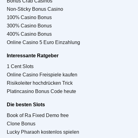
Bonus Crab Casinos
Non-Sticky Bonus Casino
100% Casino Bonus
300% Casino Bonus
400% Casino Bonus
Online Casino 5 Euro Einzahlung
Interessante Ratgeber
1 Cent Slots
Online Casino Freispiele kaufen
Risikoleiter hochdrücken Trick
Platincasino Bonus Code heute
Die besten Slots
Book of Ra Fixed Demo free
Clone Bonus
Lucky Pharaoh kostenlos spielen