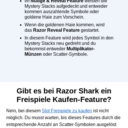
Im
Nudge & Reveal Feature
werden die
Mystery Stacks aufgedeckt und entweder
kommen auszahlende Symbole oder
goldene Haie zum Vorschein.
Wenn die goldenen Haie kommen, wird
das
Razor Reveal Feature
gestartet.
In diesem Feature wird jedes Symbol in den
Mystery Stacks neu gedreht und du
bekommst entweder
Multiplikator-
Münzen
oder Scatter-Symbole.
Gibt es bei Razor Shark ein
Freispiele Kaufen-Feature?
Nein, bei diesem
Slot Freispiele zu kaufen
ist nicht
möglich. Du musst warten, bis dieses Features durch die
entsprechende Anzahl an Scatter-Symbolen ausgelöst