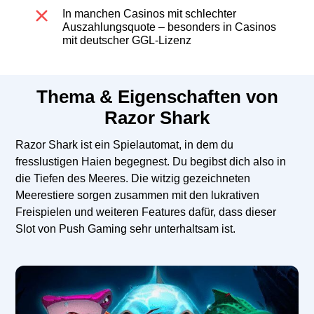
In manchen Casinos mit schlechter
Auszahlungsquote – besonders in Casinos
mit deutscher GGL-Lizenz
Thema & Eigenschaften von
Razor Shark
Razor Shark ist ein Spielautomat, in dem du
fresslustigen Haien begegnest. Du begibst dich also in
die Tiefen des Meeres. Die witzig gezeichneten
Meerestiere sorgen zusammen mit den lukrativen
Freispielen und weiteren Features dafür, dass dieser
Slot von Push Gaming sehr unterhaltsam ist.