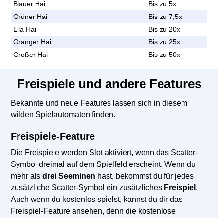
Blauer Hai
Bis zu 5x
Grüner Hai
Bis zu 7,5x
Lila Hai
Bis zu 20x
Oranger Hai
Bis zu 25x
Großer Hai
Bis zu 50x
Freispiele und andere Features
Bekannte und neue Features lassen sich in diesem
wilden Spielautomaten finden.
Freispiele-Feature
Die Freispiele werden Slot aktiviert, wenn das Scatter-
Symbol dreimal auf dem Spielfeld erscheint. Wenn du
mehr als
drei Seeminen
hast, bekommst du für jedes
zusätzliche Scatter-Symbol ein zusätzliches
Freispiel
.
Auch wenn du kostenlos spielst, kannst du dir das
Freispiel-Feature ansehen, denn die kostenlose