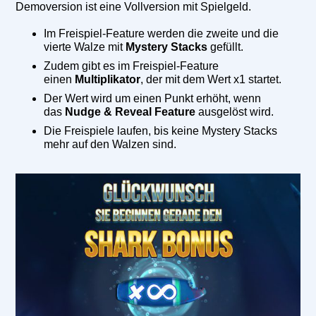
Demoversion ist eine Vollversion mit Spielgeld.
Im Freispiel-Feature werden die zweite und die
vierte Walze mit
Mystery Stacks
gefüllt.
Zudem gibt es im Freispiel-Feature
einen
Multiplikator
, der mit dem Wert x1 startet.
Der Wert wird um einen Punkt erhöht, wenn
das
Nudge & Reveal Feature
ausgelöst wird.
Die Freispiele laufen, bis keine Mystery Stacks
mehr auf den Walzen sind.