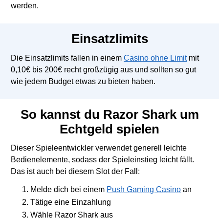
werden.
Einsatzlimits
Die Einsatzlimits fallen in einem
Casino ohne Limit
mit
0,10€ bis 200€ recht großzügig aus und sollten so gut
wie jedem Budget etwas zu bieten haben.
So kannst du Razor Shark um
Echtgeld spielen
Dieser Spieleentwickler verwendet generell leichte
Bedienelemente, sodass der Spieleinstieg leicht fällt.
Das ist auch bei diesem Slot der Fall:
Melde dich bei einem
Push Gaming Casino
an
Tätige eine Einzahlung
Wähle Razor Shark aus