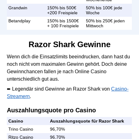
Grandwin
150% bis 500€ 
50% bis 100€ jede 
+200 Freispiele
Woche
Betandplay
150% bis 1500€ 
50% bis 250€ jeden 
+ 100 Freispiele
Mittwoch
Razor Shark Gewinne
Wenn dich die Einsatzlimits beeindrucken, dann hast du
noch nicht vom maximalen Gewinn gehört. Doch deine
Gewinnchancen fallen je nach Online Casino
unterschiedlich gut aus.
➨ Legendär sind Gewinne an Razor Shark von
Casino-
Streamern
.
Auszahlungsquote pro Casino
Casino
Auszahlungsquote für Razor Shark
Trino Casino
96,70%
Ritzo Casino
96,70%