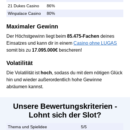
21 Dukes Casino
86%
Winpalace Casino
80%
Maximaler Gewinn
Der Höchstgewinn liegt beim
85.475-Fachen
deines
Einsatzes und kann dir in einem
Casino ohne LUGAS
somit bis zu
17.095.000€
bescheren!
Volatilität
Die Volatilität ist
hoch
, sodass du mit dem nötigen Glück
hin und wieder außerordentlich hohe Gewinne
abräumen kannst.
Unsere Bewertungskriterien -
Lohnt sich der Slot?
Thema und Spielidee
5/5