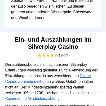
3
0
0
%
b
i
s
5
0
0
+
1
0
0
F
1
1
0
%
b
i
s
1
1
0
0
€
S
€
Sportarten wie Fußball, Handball und Basketball
2
0
%
bi
s
1
0
0
0
genauso begegnen wie Nischen. Zu diesen
€
2
0
0
%
bi
s
6
0
0
0
€
gehören unter anderem Wasserpolo, Speedway
und Windhundrennen.
FS
100% bis
1500€ + 450
500€
100% bis
1
5
0
%
b
is
5
0
0
5
3
0
0
%
b
is
0
0
€
1
€
Ein- und Auszahlungen im
2
0
%
b
i
s
0
0
0
t
B
s
5
5
5
€
&
€
N
o
D
p
o
s
i
i
7
e
0
1
€
Silverplay Casino
4,60/5
Der Zahlungsbereich ist nach unseren Silverplay
Erfahrungen vielseitig gestaltet. Für die Abwicklung der
Einzahlungen kannst du aus verschiedenen
Online
Casino Zahlungsmethoden
wählen. Gebühren fallen
nicht an. Der Mindesteinzahlungsbetrag variiert
zwischen 10€ und 20€ – es handelt sich also fast um ein
Casino ohne Mindesteinzahlung
.