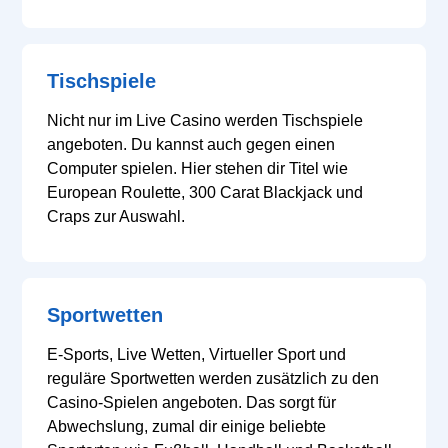
Tischspiele
Nicht nur im Live Casino werden Tischspiele
angeboten. Du kannst auch gegen einen
Computer spielen. Hier stehen dir Titel wie
European Roulette, 300 Carat Blackjack und
Craps zur Auswahl.
Finde deinen
Glücksbonus!
Drehe das Rad und lass das Schicksal
Sportwetten
entscheiden, welcher Bonus dir heute am
E-Sports, Live Wetten, Virtueller Sport und
meisten Glück bringt.
reguläre Sportwetten werden zusätzlich zu den
Casino-Spielen angeboten. Das sorgt für
Abwechslung, zumal dir einige beliebte