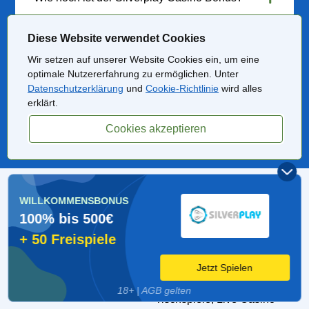
Diese Website verwendet Cookies
Wie lautet der Silverplay Casino Bonus Code?
Wir setzen auf unserer Website Cookies ein, um eine
optimale Nutzererfahrung zu ermöglichen. Unter
Datenschutzerklärung
und
Cookie-Richtlinie
wird alles
erklärt.
Wie kann man die Silverplay Casino App
herunterladen?
Cookies akzeptieren
Daten zum Casino
WILLKOMMENSBONUS
100% bis 500€
Erscheinungsjahr
2021
+ 50 Freispiele
Geräteoptimierung
Android, Windows, iOS
Jetzt Spielen
Spielekategorien
Slots, Jackpots,
18+ | AGB gelten
Tischspiele, Live Casino