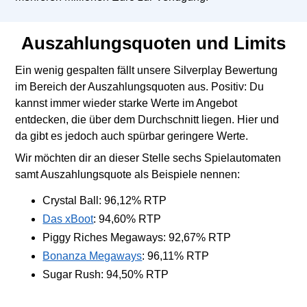
Auszahlungsquoten und Limits
Ein wenig gespalten fällt unsere Silverplay Bewertung
im Bereich der Auszahlungsquoten aus. Positiv: Du
kannst immer wieder starke Werte im Angebot
entdecken, die über dem Durchschnitt liegen. Hier und
da gibt es jedoch auch spürbar geringere Werte.
Wir möchten dir an dieser Stelle sechs Spielautomaten
samt Auszahlungsquote als Beispiele nennen:
Crystal Ball: 96,12% RTP
Das xBoot
: 94,60% RTP
Piggy Riches Megaways: 92,67% RTP
Bonanza Megaways
: 96,11% RTP
Sugar Rush: 94,50% RTP