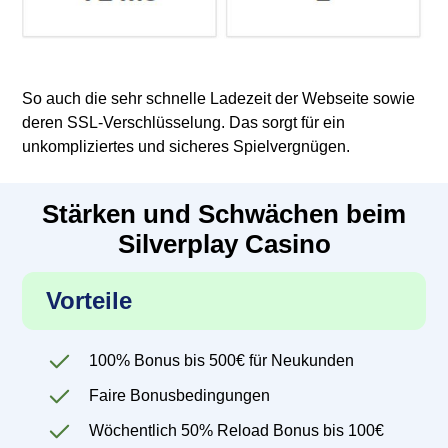
So auch die sehr schnelle Ladezeit der Webseite sowie
deren SSL-Verschlüsselung. Das sorgt für ein
unkompliziertes und sicheres Spielvergnügen.
Stärken und Schwächen beim
Silverplay Casino
Vorteile
100% Bonus bis 500€ für Neukunden
Faire Bonusbedingungen
Wöchentlich 50% Reload Bonus bis 100€