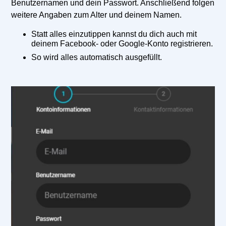
Benutzernamen und dein Passwort. Anschließend folgen
weitere Angaben zum Alter und deinem Namen.
Statt alles einzutippen kannst du dich auch mit
deinem Facebook- oder Google-Konto registrieren.
So wird alles automatisch ausgefüllt.