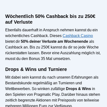
Wöchentlich 50% Cashback bis zu 250€
auf Verluste
Ebenfalls dauerhaft in Anspruch nehmen kannst du ein
wöchentliches Cashback. Dieses
Cashback Casino
bietet dir
50% deiner Verluste am Wochenende
als
Cashback an. Bis zu 250€ kannst du dir so jede Woche
rückerstatten lassen. Bevor eine Auszahlung möglich ist,
musst du den Bonus 35 Mal umsetzen.
Drops & Wins und Turniere
Mit dabei sein kannst du nach unseren Erfahrungen als
Bestandskunde regelmäßig an Turnieren und
Wettbewerben. So winken zufällige
Drops & Wins
in
den Spielen von Pragmatic Play. Darüber hinaus stehen
zeitlich begrenzte Aktionen mit Preispools von teilweise
mehreren Millionen Euro zur Verfügung.