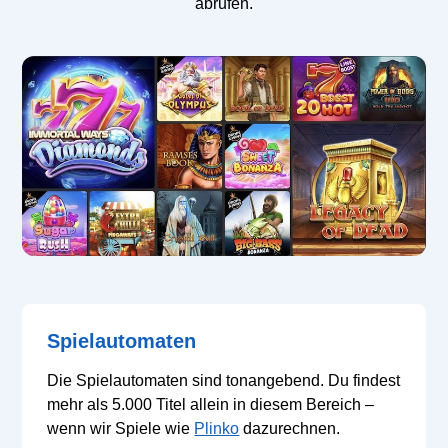
abrufen.
Spielautomaten
Die Spielautomaten sind tonangebend. Du findest
mehr als 5.000 Titel allein in diesem Bereich –
wenn wir Spiele wie
Plinko
dazurechnen.