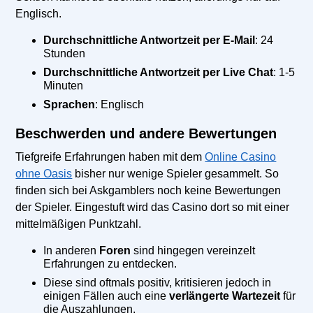
Englisch.
Durchschnittliche Antwortzeit per E-Mail
: 24
Stunden
Durchschnittliche Antwortzeit per Live Chat
: 1-5
Minuten
Sprachen
: Englisch
Beschwerden und andere Bewertungen
Tiefgreife Erfahrungen haben mit dem
Online Casino
ohne Oasis
bisher nur wenige Spieler gesammelt. So
finden sich bei Askgamblers noch keine Bewertungen
der Spieler. Eingestuft wird das Casino dort so mit einer
mittelmäßigen Punktzahl.
In anderen
Foren
sind hingegen vereinzelt
Erfahrungen zu entdecken.
Diese sind oftmals positiv, kritisieren jedoch in
einigen Fällen auch eine
verlängerte Wartezeit
für
die Auszahlungen.