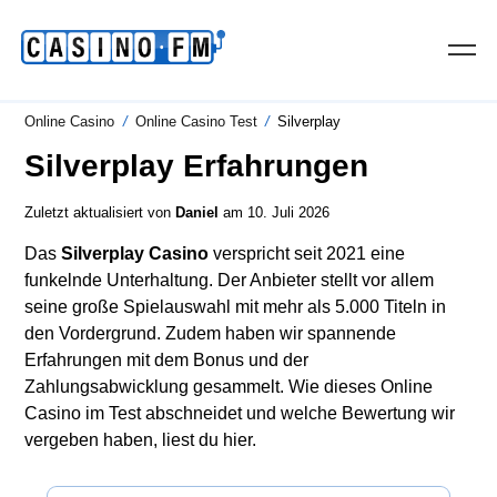
Online Casino
/
Online Casino Test
/
Silverplay
Silverplay Erfahrungen
Zuletzt aktualisiert von
Daniel
am 10. Juli 2026
Das
Silverplay Casino
verspricht seit 2021 eine
funkelnde Unterhaltung. Der Anbieter stellt vor allem
seine große Spielauswahl mit mehr als 5.000 Titeln in
den Vordergrund. Zudem haben wir spannende
Erfahrungen mit dem Bonus und der
Zahlungsabwicklung gesammelt. Wie dieses Online
Casino im Test abschneidet und welche Bewertung wir
vergeben haben, liest du hier.