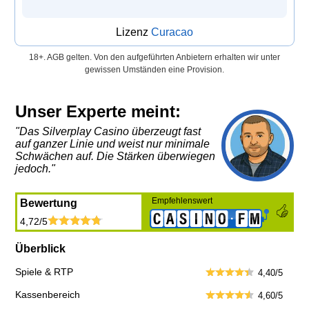
Lizenz
Curacao
18+. AGB gelten. Von den aufgeführten Anbietern erhalten wir unter
gewissen Umständen eine Provision.
Unser Experte meint:
"Das Silverplay Casino überzeugt fast
auf ganzer Linie und weist nur minimale
Schwächen auf. Die Stärken überwiegen
jedoch."
Empfehlenswert
Bewertung
4,72/5
Überblick
Spiele & RTP
4,40/5
Kassenbereich
4,60/5