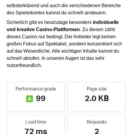
selbsterklärend und auch die verschiedenen Bereiche
des Spielerkontos kannst du schnell ansteuern.
Sicherlich gibt es heutzutage besonders
individuelle
und kreative Casino-Plattformen
. Zu diesen zählt
dieses Casino nur bedingt. Der Anbieter legt keinen
großen Fokus auf Spektakel, sondern konzentriert sich
auf das Wesentliche. Alle wichtigen Inhalte kannst du
schnell abrufen. In unseren Augen ist das sehr
nutzerfreundlich.