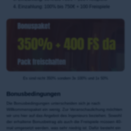
Einzahlung: 100% bis 750€ + 100 Freispiele
Es sind nicht 350% sondern 3x 100% und 1x 50%
Bonusbedingungen
Die Bonusbedingungen unterscheiden sich je nach
Willkommenspaket ein wenig. Zur Veranschaulichung möchten
wir uns hier auf das Angebot des Ingenieurs beziehen. Sowohl
der erhaltene Bonusbetrag als auch die Freispiele müssen 40-
mal umgesetzt werden, was sehr niedrig ist. Dafür besteht ein