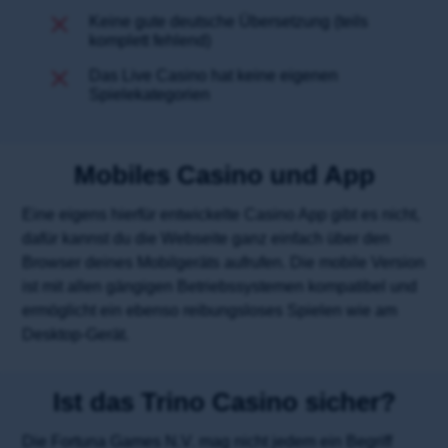
Keine gute deutsche Übersetzung (teils
komplett fehlend)
Das Live Casino hat keine eigenen
Spielekategorien
Mobiles Casino und App
Eine eigens hierfür entwickelte Casino App gibt es nicht,
dafür kannst du die Webseite ganz einfach über den
Browser deines Mobilgeräts aufrufen. Die mobile Version
ist mit allen gängigen Betriebssystemen kompatibel und
ermöglicht ein ebenso reibungsloses Spielen wie am
Desktop-Gerät.
Ist das Trino Casino sicher?
Die Fortuna Games N.V. mag nicht jedem ein Begriff