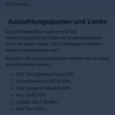
an Turnieren.
Auszahlungsquoten und Limits
Dass die Auswahl an Spielen groß und
abwechslungsreich ist, haben wir bereits besprochen.
Doch wie sehen unsere Trino Erfahrungen in Hinblick
auf die Gewinnchancen aus?
Bezüglich der Auszahlungsquoten möchten wir dir zuerst
sechs Beispiele nennen:
OOF The Goldmine Planet 97%
Sweet Bonanza 1000 96,53%
Dirty Dawgs of Nitropolis 94%
Pug Life 92,42%
Jammin Jars 2 96,40%
Wild Toro II 95%