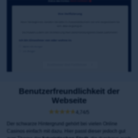
Benutzerfreundlichkeit der
Webseite
4,74/5
Der schwarze Hintergrund gehört bei vielen Online
Casinos einfach mit dazu. Hier passt dieser jedoch gut