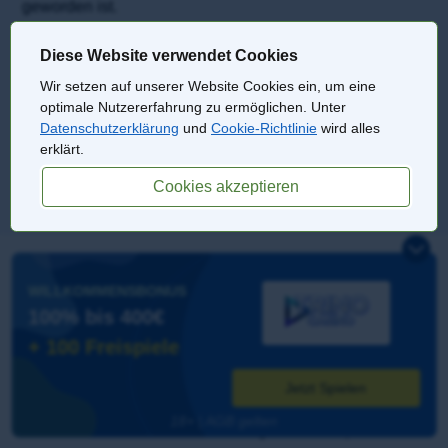
geworden ist.
Seine Erfahrungen mit den Spielen und
Diese Website verwendet Cookies
dem
Kundendienst
fielen weitestgehend gut aus.
Wir setzen auf unserer Website Cookies ein, um eine
Kritisiert wird jedoch, dass der
Spielverlauf
seiner
optimale Nutzererfahrung zu ermöglichen. Unter
Meinung nach mehr zeigen könnte als nur die
Spiel-ID
Datenschutzerklärung
und
Cookie-Richtlinie
wird alles
erklärt.
und dass der Kundendienst sich bei Antworten
abwechselt und nicht immer nur ein Mitarbeiter sich
Cookies akzeptieren
ein und derselben Sache annimmt
Trino Casino Test – Fazit &
Bewertung
WILLKOMMENSBONUS
100% bis 400€
Schnapp dir deinen Helden und begib dich mit ihm auf
+ 100 Freispiele
ein Glücksspielabenteuer, das reichlich Nischenspiele
und mehr zu bieten hat. Doch in diesem Online Casino
Jetzt Spielen
herrscht weder eine Utopie noch eine Dystopie. So wie
18+ | AGB gelten
alles im Leben hat es schließlich gute Seiten (24/7