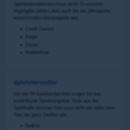
Spielautomaten durchaus nicht. Zu unseren
Highlights zählen aber auch die als „Minispiele“
bezeichneten Glücksspiele wie:
Crash Games
Bingo
Plinko
Rubbellose
Spielehersteller
Um die 58 Spieleentwickler sorgen für das
kunterbunte Spieleangebot. Slots aus der
Spielhalle kommen hier zwar nicht vor, dafür aber
Titel der ganz Großen wie:
NetEnt