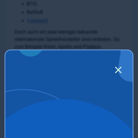
BTG
BetSoft
Yggdrasil
Doch auch ein paar weniger bekannte
internationale Spielehersteller sind vertreten. So
zum Beispiel Kiron, Apollo und Platipus.
Finde deinen
Trino Live Casino
Glücksbonus!
Baccarat, Blackjack und Roulette haben eine
Drehe das Rad und lass das Schicksal
eigene Kategorie, sodass hiernach schnell
entscheiden, welcher Bonus dir heute am
gefiltert werden kann. Nach anderen Live Casino
meisten Glück bringt.
Spielen zu suchen fällt aufgrund der fehlenden
spezifischen Spielekategorien jedoch etwas
mühsamer aus.