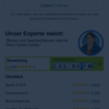
Lizenz
Curacao
18+. AGB gelten. Von den aufgeführten Anbietern erhalten wir unter
gewissen Umständen eine Provision.
Unser Experte meint:
"Bonus und Gewinnchancen sind im
Trino Casino solide."
Empfehlenswert
Bewertung
4,12/5
Überblick
Spiele & RTP
3,81/5
Kassenbereich
4,12/5
Bonusangebote
3,81/5
Qualität der Webseite