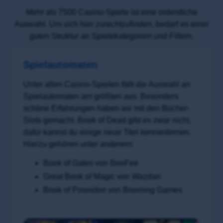
Mehr als 7500 Casino-Spiele ist eine ordentliche
Auswahl. Um sich hier zurechtzufinden, bedarf es einer
guten Struktur an Spielekategorien und Filtern.
Spielautomaten
Unter allen Casino-Spielen fällt die Auswahl an
Spielautomaten am größten aus. Besonders
schöne Erfahrungen haben wir mit den Bücher-
Slots gemacht. Book of Dead gibt es zwar nicht,
dafür kannst du einige neue Titel kennenlernen.
Hierzu gehören unter anderem:
Book of Gates von BeeFee
Great Book of Magic von Wazdan
Book of Poseidon von Booming Games