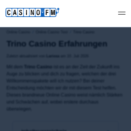
Online Casino
/
Online Casino Test
/
Trino Casino
Trino Casino Erfahrungen
Zuletzt aktualisiert von
Larissa
am 10. Juli 2026
Mit dem
Trino Casino
ist es an der Zeit der Zukunft ins
Auge zu blicken und dich zu fragen, welchen der drei
Willkommenspakete will ich nutzen? Bei deiner
Entscheidung möchten wir dir mit diesem Test helfen.
Dieses brandneue Online Casino weist nämlich Stärken
und Schwächen auf, wobei erstere durchaus
überwiegen.