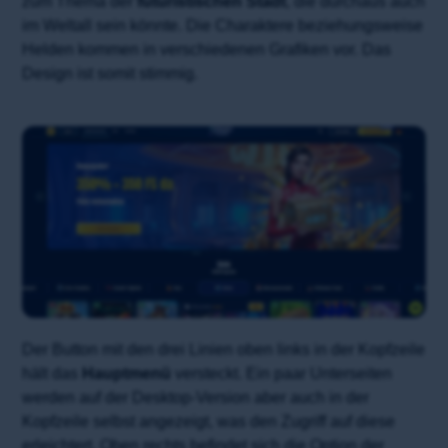
zum Thema der
futuristischen Stadt
, die durchaus auch
im Weltall sein könnte. Die Charaktere beziehungsweise
Helden kommen in verschiedenen Grafiken vor. Das
Design ist somit stimmig.
Der Button mit den drei Linien oben links in der Kopfzeile
hält das
Hauptmenü
versteckt. Ein paar Unterseiten
werden auf der Desktop-Version aber auch in der
Kopfzeile selbst angezeigt, was den Zugriff auf diese
erleichtert. Oben rechts befindet sich die Option der