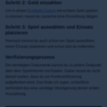
Schritt 2: Geld einzahlen
Um in einem
Echtgeld Casino
mit echtem Geld spielen
zu können, musst du zunächst eine Einzahlung tätigen.
Schritt 3: Spiel auswählen und Einsatz
platzieren
Hiernach kannst du auch schon ein Spiel auswählen,
einen Einsatz platzieren und schon bist du mittendrin.
Verifizierungsprozess
Die benötigten Dokumente kannst du zu jedem Zeitpunkt
über dein Spielerkonto hochladen. Dabei musst du nicht
darauf warten, dass du zur Kontoverifizierung
aufgefordert wirst. Das finde ich super, schließlich
verhindert das eine unnötige Verzögerung deiner ersten
Auszahlung.