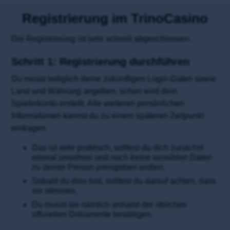
Registrierung im TrinoCasino
Die Registrierung ist sehr schnell abgeschlossen.
Schritt 1: Registrierung durchführen
Du musst lediglich deine zukünftigen Login-Daten sowie
Land und Währung angeben, schon wird dein
Spielerkonto erstellt. Alle weiteren persönlichen
Informationen kannst du zu einem späteren Zeitpunkt
eintragen.
Das ist sehr praktisch, solltest du dich zunächst
einmal umsehen und noch keine sensiblen Daten
zu deiner Person preisgeben wollen.
Sobald du dies tust, solltest du darauf achten, dass
sie stimmen.
Du musst sie nämlich anhand der üblichen
offiziellen Dokumente bestätigen.