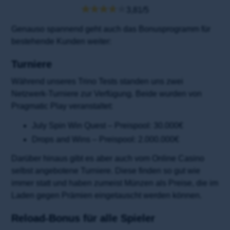
3,81/5
Genauso spannend geht auch das Bonusprogramm für
bestehende Kunden weiter:
Turniere
Während unseres Trino Tests standen uns zwei
Netzwerk-Turniere zur Verfügung. Beide wurden von
Pragmatic Play veranstaltet:
July Spin Win Quest – Preispool: 30.000€
Drops and Wins – Preispool: 2.000.000€
Darüber hinaus gibt es aber auch vom Online Casino
selbst angebotene Turniere. Diese finden so gut wie
immer statt und haben zumeist Münzen als Preise, die im
Laden gegen Prämien eingetauscht werden können.
Reload-Bonus für alle Spieler