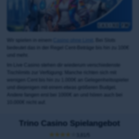
Wir spielen in einem
Casino ohne Limit
. Bei Slots
bedeutet das in der Regel Cent-Beträge bis hin zu 100€
und mehr.
Im Live Casino stehen dir wiederum verschiedenste
Tischlimits zur Verfügung: Manche richten sich mit
wenigen Cent bis hin zu 1.000€ an Gelegenheitsspieler
und diejenigen mit einem etwas größeren Budget.
Andere fangen erst bei 1000€ an und hören auch bei
10.000€ nicht auf.
Trino Casino Spielangebot
3,81/5