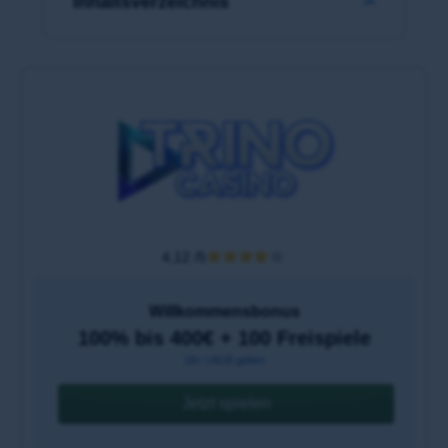
Inhaltsverzeichnis
TrinoCasino Bonus
Weitere Bonusangebote & Promotionen
Auszahlungsquoten und Limits
Trino Casino Spielangebot
Ein- und Auszahlungen im Trino Casino
Registrierung im TrinoCasino
Benutzerfreundlichkeit der Webseite
Stärken und Schwächen beim Trino Casino
4,12 /5
Mobiles Casino und App
Ist das Trino Casino sicher?
Willkommensbonus
Trino Casino Test – Fazit & Bewertung
100% bis 400€ + 100 Freispiele
FAQ – Häufig gestellte Fragen zum Trino
18+ | AGB gelten
Casino
Jetzt spielen