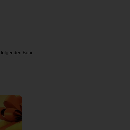
 folgenden Boni: