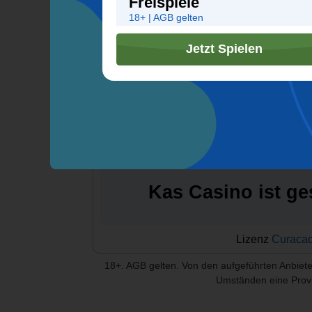
Freispiele
Kas Casino Spieleangeb
18+ | AGB gelten
Ein- und Auszahlungen 
Jetzt Spielen
Registrierung im Kas Ca
Benutzerfreundlichkeit 
Stärken und Schwächen
Mobiles Casino und App
Ist das Kas Casino siche
Kas Casino Test – Fazit
FAQ – Häufig gestellte 
Kas Casino ist g
Lizenz
Curaca
18+. AGB gelten. Von den aufgeführten Anbiete
Umständen eine Provi