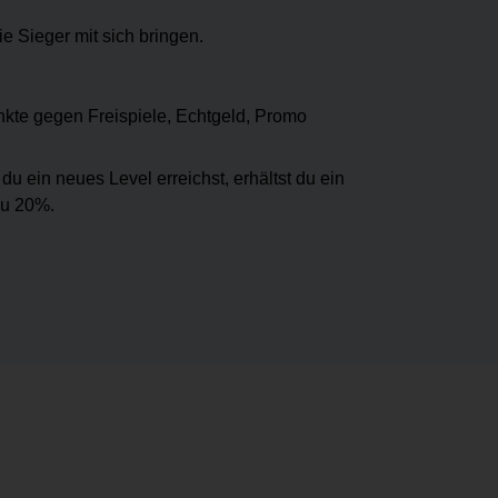
e Sieger mit sich bringen.
kte gegen Freispiele, Echtgeld, Promo
du ein neues Level erreichst, erhältst du ein
zu 20%.