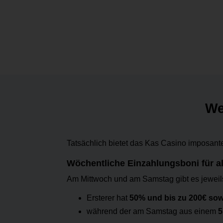
We
Tatsächlich bietet das Kas Casino imposante
Wöchentliche Einzahlungsboni für al
Am Mittwoch und am Samstag gibt es jewei
Ersterer hat
50% und bis zu 200€ sowi
während der am Samstag aus einem
5