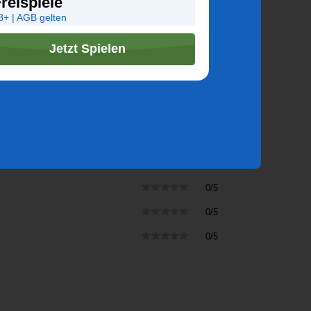
reispiele
e meint:
8+ | AGB gelten
etzt geschlossen"
Jetzt Spielen
Gar nicht empfehlenswert
0/5
0/5
0/5
0/5