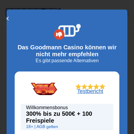
Online Casino
/
Online Casino Test
/
Goodman Casino
Goodman Casino
Das Goodmann Casino können wir
Erfahrungen
nicht mehr empfehlen
Es gibt passende Alternativen
Zuletzt aktualisiert von
Daniel
am 22. Juni 2026
Das Goodman Casino konnte einst viele Spieler und
Experten überzeugen. Mittlerweile können wir allerdings
Testbericht
keine Empfehlung mehr aussprechen.
Willkommensbonus
300% bis zu 500€ + 100
Inhaltsverzeichnis
Freispiele
18+ | AGB gelten
Goodman Casino Bonus