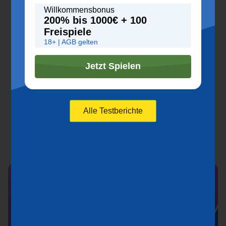
Willkommensbonus
200% bis 1000€ + 100
Gar nicht empfehlenswert
Bewertung
Freispiele
18+ | AGB gelten
0/5
Überblick
Jetzt Spielen
Spiele & RTP
0/5
Kassenbereich
0/5
Alle Testberichte
Bonusangebote
0/5
Qualität der Webseite
0/5