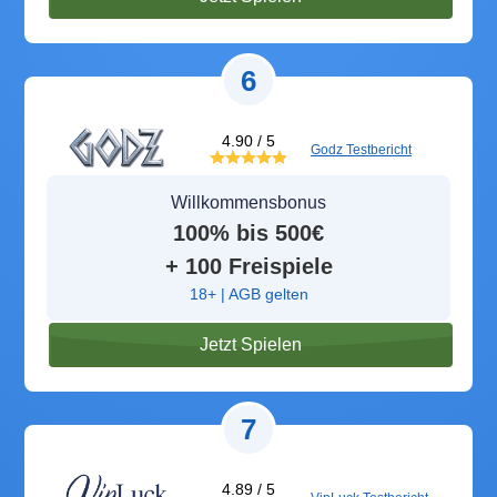
6
4.90 / 5
Godz
Testbericht
Willkommensbonus
100% bis 500€
+ 100 Freispiele
18+ | AGB gelten
Jetzt Spielen
7
4.89 / 5