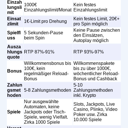
Einzah
1000€
Kein festes
lungsli
Einzahlungslimit/Monat
Einzahlungslimit
mit
Einsat
Kein festes Limit, 20€+
1€-Limit pro Drehung
zlimit
pro Spin möglich
Keine Pause zwischen
Spielfl
5 Sekunden-Pause
den Einsätzen,
uss
beim Spin
Autoplay möglich
Ausza
hlungs
RTP 87%-91%
RTP 93%-97%
quote
Willkommensbonus bis
Willkommenspakete
100€, kein
bis zu über 1000€,
Bonus
regelmäßiger Reload-
wöchentlicher Reload-
Bonus
Bonus und Cashback
Zahlun
5-10
gsmet
5-8 Zahlungsmethoden
Zahlungsmethoden
hoden
inkl. Krypto
Nur ausgewählte
Slots, Jackpots, Live
Automaten, keine
Casino, Plinko, Video
Spiele
Jackpots oder Tisch-
Poker usw. Zirka
Spiele, wenig Vielfalt.
10.000 Spiele
Zirka 1000 Spiele