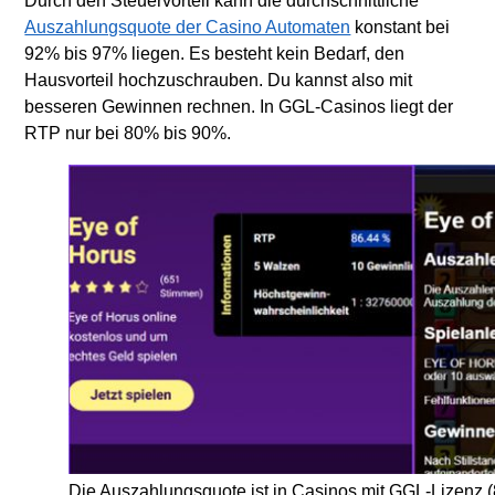
Durch den Steuervorteil kann die durchschnittliche
Auszahlungsquote der Casino Automaten
konstant bei
92% bis 97% liegen. Es besteht kein Bedarf, den
Hausvorteil hochzuschrauben. Du kannst also mit
besseren Gewinnen rechnen. In GGL-Casinos liegt der
RTP nur bei 80% bis 90%.
Die Auszahlungsquote ist in Casinos mit GGL-Lizenz (8