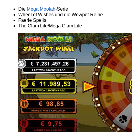
Die
Mega Moolah
-Serie
Wheel of Wishes und die Wowpot-Reihe
Faerie Spells
The Glam Life/Mega Glam Life