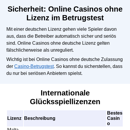
Sicherheit: Online Casinos ohne
Lizenz im Betrugstest
Mit einer deutschen Lizenz gehen viele Spieler davon
aus, dass die Betreiber automatisch sicher und seriös
sind. Online Casinos ohne deutsche Lizenz gelten
fälschlicherweise als unreguliert.
Wichtig ist bei Online Casinos ohne deutsche Zulassung
der
Casino-Betrugstest
. So kannst du sicherstellen, dass
du nur bei seriösen Anbietern spielst.
Internationale
Glücksspiellizenzen
Bestes
Lizenz
Beschreibung
Casin
o
Malta