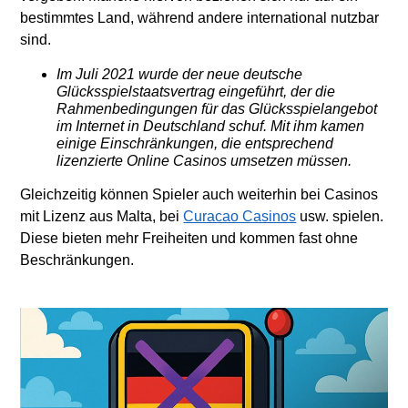
bestimmtes Land, während andere international nutzbar
sind.
Im Juli 2021 wurde der neue deutsche
Glücksspielstaatsvertrag eingeführt, der die
Rahmenbedingungen für das Glücksspielangebot
im Internet in Deutschland schuf. Mit ihm kamen
einige Einschränkungen, die entsprechend
lizenzierte Online Casinos umsetzen müssen.
Gleichzeitig können Spieler auch weiterhin bei Casinos
mit Lizenz aus Malta, bei
Curacao Casinos
usw. spielen.
Diese bieten mehr Freiheiten und kommen fast ohne
Beschränkungen.