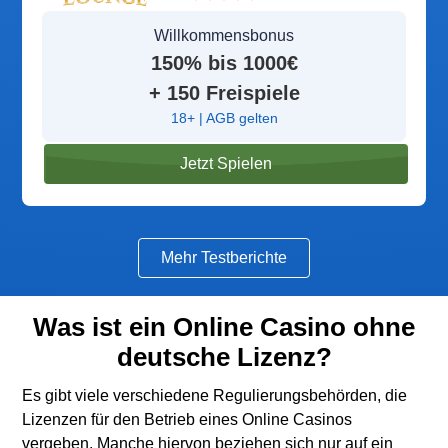
Willkommensbonus
150% bis 1000€
+ 150 Freispiele
18+ | AGB gelten
Jetzt Spielen
Mehr Testberichte
Was ist ein Online Casino ohne
deutsche Lizenz?
Es gibt viele verschiedene Regulierungsbehörden, die
Lizenzen für den Betrieb eines Online Casinos
vergeben. Manche hiervon beziehen sich nur auf ein