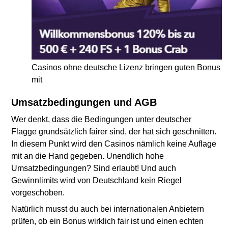
Casinos ohne deutsche Lizenz bringen guten Bonus
mit
Umsatzbedingungen und AGB
Wer denkt, dass die Bedingungen unter deutscher
Flagge grundsätzlich fairer sind, der hat sich geschnitten.
In diesem Punkt wird den Casinos nämlich keine Auflage
mit an die Hand gegeben. Unendlich hohe
Umsatzbedingungen? Sind erlaubt! Und auch
Gewinnlimits wird von Deutschland kein Riegel
vorgeschoben.
Natürlich musst du auch bei internationalen Anbietern
prüfen, ob ein Bonus wirklich fair ist und einen echten