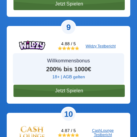
Jetzt Spielen
9
4.88 / 5
Wildzy
Testbericht
Willkommensbonus
200% bis 1000€
18+ | AGB gelten
Jetzt Spielen
10
4.87 / 5
CashLounge
Testbericht