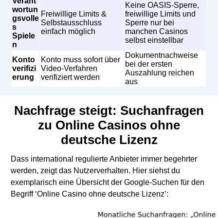
Verant
Keine OASIS-Sperre,
wortun
Freiwillige Limits &
freiwillige Limits und
gsvolle
Selbstausschluss
Sperre nur bei
s
einfach möglich
manchen Casinos
Spiele
selbst einstellbar
n
Dokumentnachweise
Konto
Konto muss sofort über
bei der ersten
verifizi
Video-Verfahren
Auszahlung reichen
erung
verifiziert werden
aus
Nachfrage steigt: Suchanfragen
zu Online Casinos ohne
deutsche Lizenz
Dass international regulierte Anbieter immer begehrter
werden, zeigt das Nutzerverhalten. Hier siehst du
exemplarisch eine Übersicht der Google-Suchen für den
Begriff ‘Online Casino ohne deutsche Lizenz’: