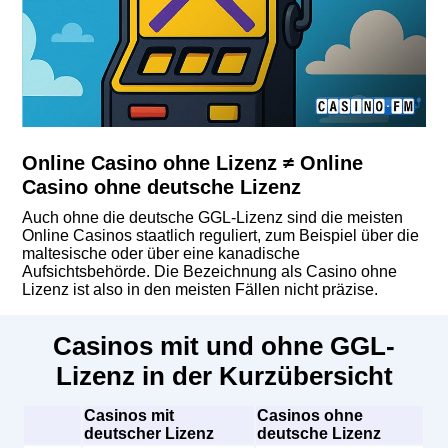
Online Casino ohne Lizenz ≠ Online
Casino ohne deutsche Lizenz
Auch ohne die deutsche GGL-Lizenz sind die meisten
Online Casinos staatlich reguliert, zum Beispiel über die
maltesische oder über eine kanadische
Aufsichtsbehörde. Die Bezeichnung als Casino ohne
Lizenz ist also in den meisten Fällen nicht präzise.
Casinos mit und ohne GGL-
Lizenz in der Kurzübersicht
Casinos mit
Casinos ohne
deutscher Lizenz
deutsche Lizenz