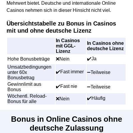
Mehrwert bietet. Deutsche und internationale Online
Casinos nehmen sich in dieser Hinsicht nicht viel.
Übersichtstabelle zu Bonus in Casinos
mit und ohne deutsche Lizenz
In Casinos
In Casinos ohne
mit GGL-
deutsche Lizenz
Lizenz
✔️Ja
Hohe Bonusbeträge
❌Nein
Umsatzbedingungen
✔️Fast immer
unter 60x
➖Teilweise
Bonusbetrag
Gewinnlimit aus
✔️Fast nie
➖Teilweise
Bonus
Wöchentl. Reload-
✔️Häufig
❌Nein
Bonus für alle
Bonus in Online Casinos ohne
deutsche Zulassung