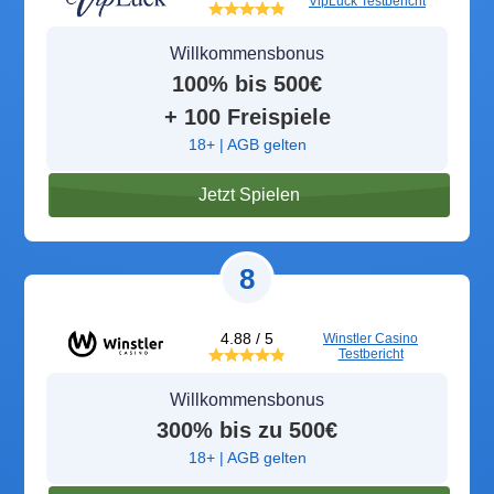
VipLuck
Testbericht
Willkommensbonus
100% bis 500€
+ 100 Freispiele
18+ | AGB gelten
Jetzt Spielen
8
4.88 / 5
Winstler Casino
Testbericht
Willkommensbonus
300% bis zu 500€
18+ | AGB gelten