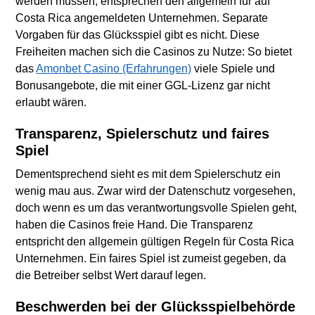
werden müssen, entsprechen den allgemein für auf
Costa Rica angemeldeten Unternehmen. Separate
Vorgaben für das Glücksspiel gibt es nicht. Diese
Freiheiten machen sich die Casinos zu Nutze: So bietet
das
Amonbet Casino (Erfahrungen)
viele Spiele und
Bonusangebote, die mit einer GGL-Lizenz gar nicht
erlaubt wären.
Transparenz, Spielerschutz und faires
Spiel
Dementsprechend sieht es mit dem Spielerschutz ein
wenig mau aus. Zwar wird der Datenschutz vorgesehen,
doch wenn es um das verantwortungsvolle Spielen geht,
haben die Casinos freie Hand. Die Transparenz
entspricht den allgemein gültigen Regeln für Costa Rica
Unternehmen. Ein faires Spiel ist zumeist gegeben, da
die Betreiber selbst Wert darauf legen.
Beschwerden bei der Glücksspielbehörde