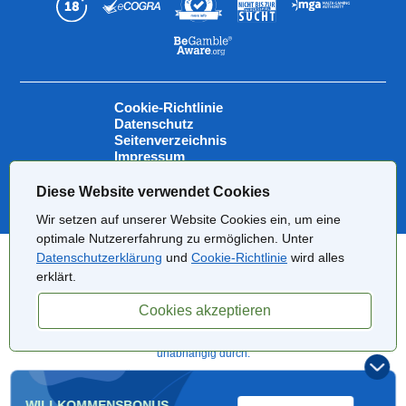
Cookie-Richtlinie
Datenschutz
Seitenverzeichnis
Impressum
Über uns
Kontakt
Diese Website verwendet Cookies
Spielsucht
Wir setzen auf unserer Website Cookies ein, um eine
optimale Nutzererfahrung zu ermöglichen. Unter
Datenschutzerklärung
und
Cookie-Richtlinie
wird alles
CasinoFM bietet dir einen kostenlosen Vergleich von Online Casinos,
erklärt.
durchgeführt mit reichhaltiger Expertise. Finanziert wird CasinoFM über
die Nutzung von Affiliate-Links. Das bedeutet, dass wir möglicherweise
eine Kommission erhalten, wenn du dich über unseren Link bei einem
Cookies akzeptieren
Casino registrierst und dort spielst. Diese Kommission hat keinerlei
Einfluss auf die Bewertung der Casinos, wir führen unsere Tests
unabhängig durch.
Voraussetzung für die Nutzung der Website CasinoFM.de ist die
Vollendung des 18. Lebensjahres. Online Glücksspiel ist in manchen
WILLKOMMENSBONUS
Ländern illegal. Es liegt in deiner Verantwortung, die örtlichen Vorschriften