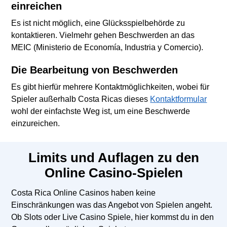
einreichen
Es ist nicht möglich, eine Glücksspielbehörde zu
kontaktieren. Vielmehr gehen Beschwerden an das
MEIC (Ministerio de Economía, Industria y Comercio).
Die Bearbeitung von Beschwerden
Es gibt hierfür mehrere Kontaktmöglichkeiten, wobei für
Spieler außerhalb Costa Ricas dieses
Kontaktformular
wohl der einfachste Weg ist, um eine Beschwerde
einzureichen.
Limits und Auflagen zu den
Online Casino-Spielen
Costa Rica Online Casinos haben keine
Einschränkungen was das Angebot von Spielen angeht.
Ob Slots oder Live Casino Spiele, hier kommst du in den