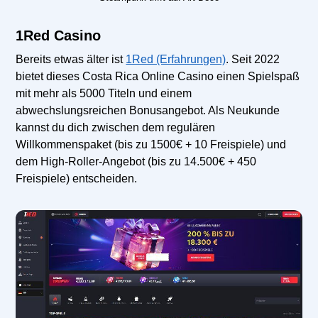
1Red Casino
Bereits etwas älter ist
1Red (Erfahrungen)
. Seit 2022
bietet dieses Costa Rica Online Casino einen Spielspaß
mit mehr als 5000 Titeln und einem
abwechslungsreichen Bonusangebot. Als Neukunde
kannst du dich zwischen dem regulären
Willkommenspaket (bis zu 1500€ + 10 Freispiele) und
dem High-Roller-Angebot (bis zu 14.500€ + 450
Freispiele) entscheiden.