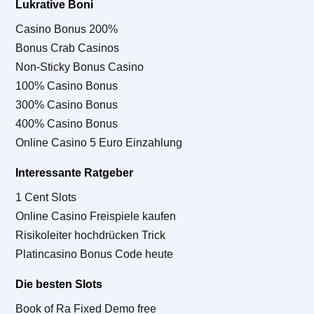
Lukrative Boni
Casino Bonus 200%
Bonus Crab Casinos
Non-Sticky Bonus Casino
100% Casino Bonus
300% Casino Bonus
400% Casino Bonus
Online Casino 5 Euro Einzahlung
Interessante Ratgeber
1 Cent Slots
Online Casino Freispiele kaufen
Risikoleiter hochdrücken Trick
Platincasino Bonus Code heute
Die besten Slots
Book of Ra Fixed Demo free