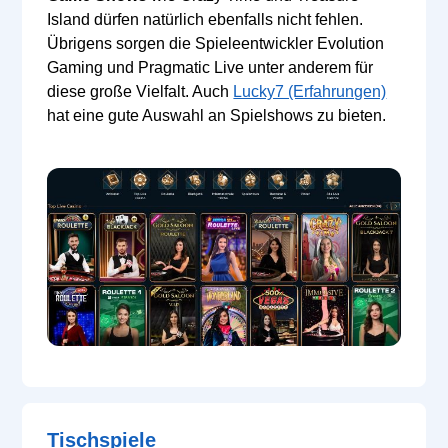
Island dürfen natürlich ebenfalls nicht fehlen.
Übrigens sorgen die Spieleentwickler Evolution
Gaming und Pragmatic Live unter anderem für
diese große Vielfalt. Auch
Lucky7 (Erfahrungen)
hat eine gute Auswahl an Spielshows zu bieten.
Tischspiele