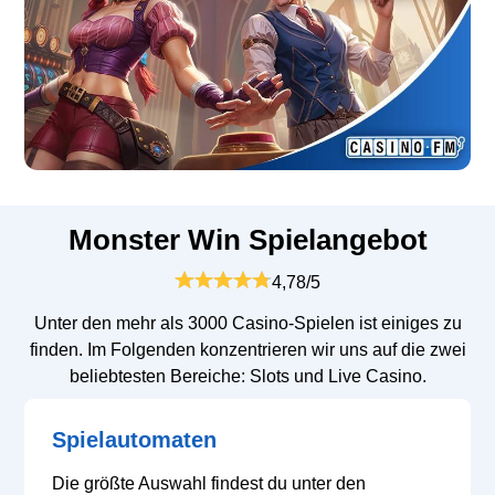
Monster Win Spielangebot
4,78/5
Unter den mehr als 3000 Casino-Spielen ist einiges zu
finden. Im Folgenden konzentrieren wir uns auf die zwei
beliebtesten Bereiche: Slots und Live Casino.
Spielautomaten
Die größte Auswahl findest du unter den