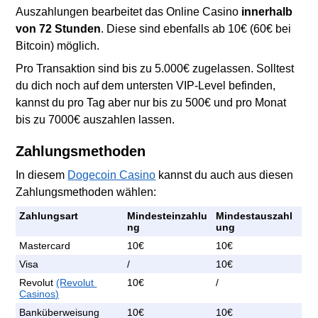
Auszahlungen bearbeitet das Online Casino
innerhalb
von 72 Stunden
. Diese sind ebenfalls ab 10€ (60€ bei
Bitcoin) möglich.
Pro Transaktion sind bis zu 5.000€ zugelassen. Solltest
du dich noch auf dem untersten VIP-Level befinden,
kannst du pro Tag aber nur bis zu 500€ und pro Monat
bis zu 7000€ auszahlen lassen.
Zahlungsmethoden
In diesem
Dogecoin Casino
kannst du auch aus diesen
Zahlungsmethoden wählen:
Zahlungsart
Mindesteinzahlu
Mindestauszahl
ng
ung
Mastercard
10€
10€
Visa
/
10€
Revolut 
(Revolut 
10€
/
Casinos)
Banküberweisung
10€
10€