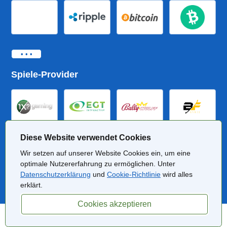
Spiele-Provider
Diese Website verwendet Cookies
Wir setzen auf unserer Website Cookies ein, um eine
optimale Nutzererfahrung zu ermöglichen. Unter
Datenschutzerklärung
und
Cookie-Richtlinie
wird alles
erklärt.
Cookies akzeptieren