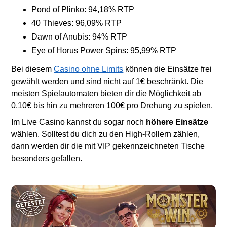
Pond of Plinko: 94,18% RTP
40 Thieves: 96,09% RTP
Dawn of Anubis: 94% RTP
Eye of Horus Power Spins: 95,99% RTP
Bei diesem
Casino ohne Limits
können die Einsätze frei
gewählt werden und sind nicht auf 1€ beschränkt. Die
meisten Spielautomaten bieten dir die Möglichkeit ab
0,10€ bis hin zu mehreren 100€ pro Drehung zu spielen.
Im Live Casino kannst du sogar noch
höhere Einsätze
wählen. Solltest du dich zu den High-Rollern zählen,
dann werden dir die mit VIP gekennzeichneten Tische
besonders gefallen.