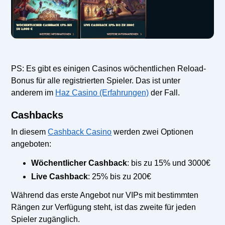
PS: Es gibt es einigen Casinos wöchentlichen Reload-
Bonus für alle registrierten Spieler. Das ist unter
anderem im
Haz Casino (Erfahrungen)
der Fall.
Cashbacks
In diesem
Cashback Casino
werden zwei Optionen
angeboten:
Wöchentlicher Cashback
: bis zu 15% und 3000€
Live Cashback
: 25% bis zu 200€
Während das erste Angebot nur VIPs mit bestimmten
Rängen zur Verfügung steht, ist das zweite für jeden
Spieler zugänglich.