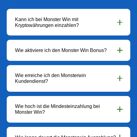
Kann ich bei Monster Win mit
Kryptowährungen einzahlen?
Wie aktiviere ich den Monster Win Bonus?
Wie erreiche ich den Monsterwin
Kundendienst?
Wie hoch ist die Mindesteinzahlung bei
Monster Win?