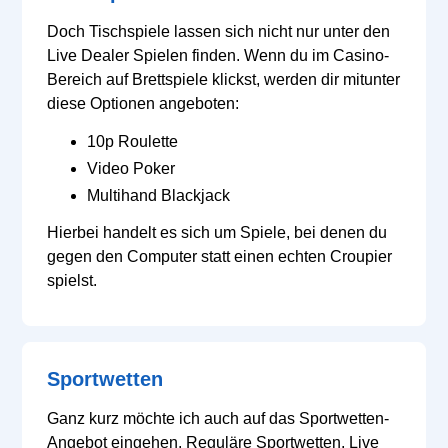
Doch Tischspiele lassen sich nicht nur unter den
Live Dealer Spielen finden. Wenn du im Casino-
Bereich auf Brettspiele klickst, werden dir mitunter
diese Optionen angeboten:
10p Roulette
Video Poker
Multihand Blackjack
Hierbei handelt es sich um Spiele, bei denen du
gegen den Computer statt einen echten Croupier
spielst.
Sportwetten
Ganz kurz möchte ich auch auf das Sportwetten-
Angebot eingehen. Reguläre Sportwetten, Live