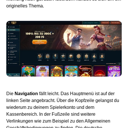
originelles Thema.
Die
Navigation
fällt leicht. Das Hauptmenü ist auf der
linken Seite angebracht. Über die Kopfzeile gelangst du
wiederum zu deinem Spielerkonto und dem
Kassenbereich. In der Fußzeile sind weitere
Verlinkungen wie zum Beispiel zu den Allgemeinen
Geschäftsbedingungen zu finden. Die deutsche