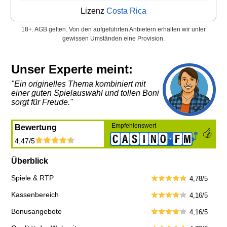
Lizenz
Costa Rica
18+. AGB gelten. Von den aufgeführten Anbietern erhalten wir unter
gewissen Umständen eine Provision.
Unser Experte meint:
"Ein originelles Thema kombiniert mit
einer guten Spielauswahl und tollen Boni
sorgt für Freude."
Empfehlenswert
Bewertung
4,47/5
Überblick
Spiele & RTP
4,78/5
Kassenbereich
4,16/5
Bonusangebote
4,16/5