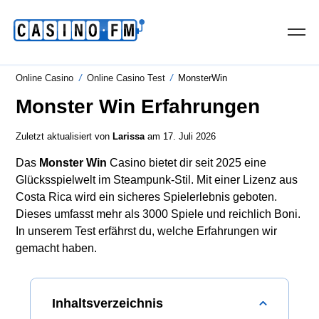
Online Casino
/
Online Casino Test
/
MonsterWin
Monster Win Erfahrungen
Zuletzt aktualisiert von
Larissa
am 17. Juli 2026
Das
Monster Win
Casino bietet dir seit 2025 eine
Glücksspielwelt im Steampunk-Stil. Mit einer Lizenz aus
Costa Rica wird ein sicheres Spielerlebnis geboten.
Dieses umfasst mehr als 3000 Spiele und reichlich Boni.
In unserem Test erfährst du, welche Erfahrungen wir
gemacht haben.
Inhaltsverzeichnis