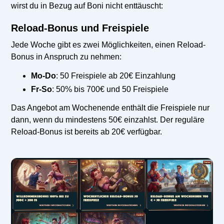
wirst du in Bezug auf Boni nicht enttäuscht:
Reload-Bonus und Freispiele
Jede Woche gibt es zwei Möglichkeiten, einen Reload-
Bonus in Anspruch zu nehmen:
Mo-Do
: 50 Freispiele ab 20€ Einzahlung
Fr-So
: 50% bis 700€ und 50 Freispiele
Das Angebot am Wochenende enthält die Freispiele nur
dann, wenn du mindestens 50€ einzahlst. Der reguläre
Reload-Bonus ist bereits ab 20€ verfügbar.