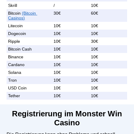
Skrill
/
10€
Bitcoin 
(Bitcoin 
30€
60€
Casinos)
Litecoin
10€
10€
Dogecoin
10€
10€
Ripple
10€
30€
Bitcoin Cash
10€
10€
Binance
10€
10€
Cardano
10€
10€
Solana
10€
10€
Tron
10€
10€
USD Coin
10€
10€
Tether
10€
10€
Registrierung im Monster Win
Casino