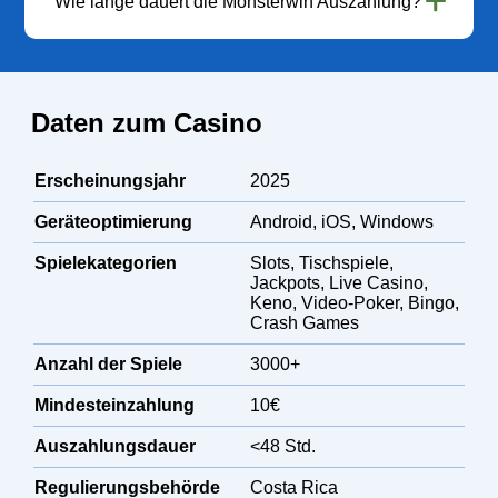
Wie lange dauert die Monsterwin Auszahlung?
Daten zum Casino
Erscheinungsjahr
2025
Geräteoptimierung
Android, iOS, Windows
Spielekategorien
Slots, Tischspiele,
Jackpots, Live Casino,
Keno, Video-Poker, Bingo,
Crash Games
Anzahl der Spiele
3000+
Mindesteinzahlung
10€
Auszahlungsdauer
<48 Std.
Regulierungsbehörde
Costa Rica