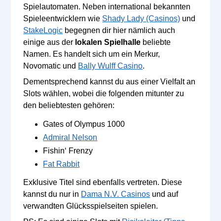
Spielautomaten. Neben international bekannten
Spieleentwicklern wie
Shady Lady (Casinos)
und
StakeLogic
begegnen dir hier nämlich auch
einige aus der
lokalen Spielhalle
beliebte
Namen. Es handelt sich um ein Merkur,
Novomatic und
Bally Wulff Casino
.
Dementsprechend kannst du aus einer Vielfalt an
Slots wählen, wobei die folgenden mitunter zu
den beliebtesten gehören:
Gates of Olympus 1000
Admiral Nelson
Fishin‘ Frenzy
Fat Rabbit
Exklusive Titel sind ebenfalls vertreten. Diese
kannst du nur in
Dama N.V. Casinos
und auf
verwandten Glücksspielseiten spielen.