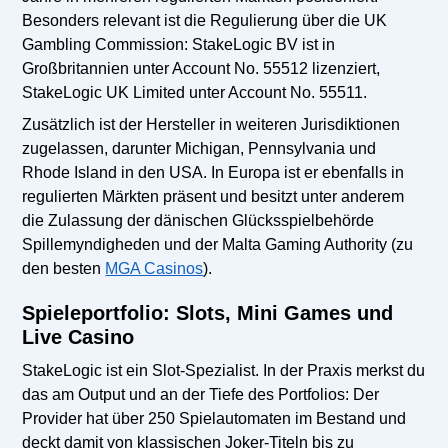
Besonders relevant ist die Regulierung über die UK
Gambling Commission: StakeLogic BV ist in
Großbritannien unter Account No. 55512 lizenziert,
StakeLogic UK Limited unter Account No. 55511.
Zusätzlich ist der Hersteller in weiteren Jurisdiktionen
zugelassen, darunter Michigan, Pennsylvania und
Rhode Island in den USA. In Europa ist er ebenfalls in
regulierten Märkten präsent und besitzt unter anderem
die Zulassung der dänischen Glücksspielbehörde
Spillemyndigheden und der Malta Gaming Authority (zu
den besten
MGA Casinos
).
Spieleportfolio: Slots, Mini Games und
Live Casino
StakeLogic ist ein Slot-Spezialist. In der Praxis merkst du
das am Output und an der Tiefe des Portfolios: Der
Provider hat über 250 Spielautomaten im Bestand und
deckt damit von klassischen Joker-Titeln bis zu