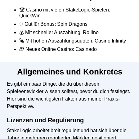
🏆 Casino mit vielen StakeLogic-Spielen:
QuickWin
✨ Gut für Bonus: Spin Dragons
💰 Mit schneller Auszahlung: Rollino
🚀 Mit hohen Auszahlungsquoten: Casino Infinity
🎁 Neues Online Casino: Casinado
Allgemeines und Konkretes
Es gibt ein paar Dinge, die du über diesen
Spieleentwickler wissen solltest, bevor du dich festlegst.
Hier sind die wichtigsten Fakten aus meiner Praxis-
Perspektive.
Lizenzen und Regulierung
StakeLogic arbeitet breit reguliert und hat sich über die
Jahre in mehreren regulierten Märkten positioniert.