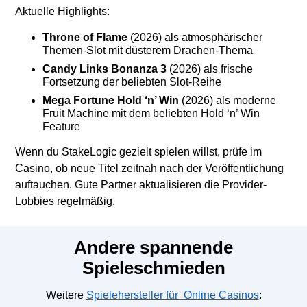
Aktuelle Highlights:
Throne of Flame
(2026) als atmosphärischer
Themen-Slot mit düsterem Drachen-Thema
Candy Links Bonanza 3
(2026) als frische
Fortsetzung der beliebten Slot-Reihe
Mega Fortune Hold ‘n’ Win
(2026) als moderne
Fruit Machine mit dem beliebten Hold ‘n’ Win
Feature
Wenn du StakeLogic gezielt spielen willst, prüfe im
Casino, ob neue Titel zeitnah nach der Veröffentlichung
auftauchen. Gute Partner aktualisieren die Provider-
Lobbies regelmäßig.
Andere spannende
Spieleschmieden
Weitere
Spielehersteller für Online Casinos
: