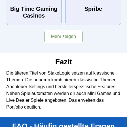
Big Time Gaming
Spribe
Casinos
Mehr zeigen
Fazit
Die älteren Titel von StakeLogic setzen auf klassische
Themen. Die neueren kombinieren klassische Themen,
Abenteuer-Settings und herstellerspezifische Features.
Neben Spielautomaten werden dir auch Mini Games und
Live Dealer Spiele angeboten. Das erweitert das
Portfolio deutlich.
FAQ - Häufig gestellte Fragen