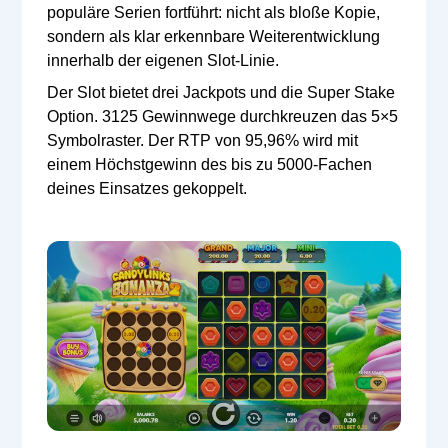
populäre Serien fortführt: nicht als bloße Kopie,
sondern als klar erkennbare Weiterentwicklung
innerhalb der eigenen Slot-Linie.
Der Slot bietet drei Jackpots und die Super Stake
Option. 3125 Gewinnwege durchkreuzen das 5×5
Symbolraster. Der RTP von 95,96% wird mit
einem Höchstgewinn des bis zu 5000-Fachen
deines Einsatzes gekoppelt.