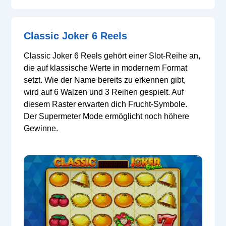
Classic Joker 6 Reels
Classic Joker 6 Reels gehört einer Slot-Reihe an,
die auf klassische Werte in modernem Format
setzt. Wie der Name bereits zu erkennen gibt,
wird auf 6 Walzen und 3 Reihen gespielt. Auf
diesem Raster erwarten dich Frucht-Symbole.
Der Supermeter Mode ermöglicht noch höhere
Gewinne.