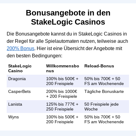
Bonusangebote in den
StakeLogic Casinos
Die Bonusangebote kannst du in StakeLogic Casinos in
der Regel für alle Spielautomaten nutzen, teilweise auch
200% Bonus
. Hier ist eine Übersicht der Angebote mit
den besten Bedingungen:
StakeLogic 
Willkommensbo
Reload-Bonus
Casino
nus
Dragonia
100% bis 500€ + 
50% bis 700€ + 50 
200 Freispiele
FS am Wochenende
CasperBets
200% bis 1000€ 
Tägliche Bonuskarte
+ 200 Freispiele
Lanista
125% bis 777€ + 
50 Freispiele jede 
250 Freispiele
Woche
Wyns
100% bis 500€ + 
50% bis 700€ + 50 
200 Freispiele
FS am Wochenende