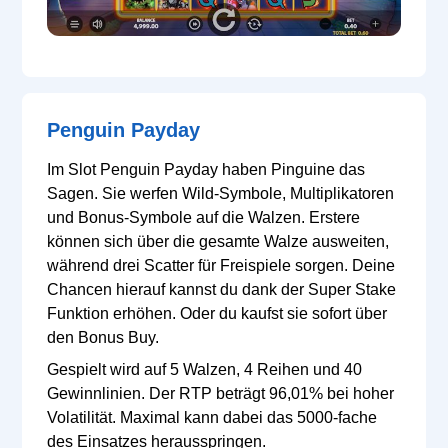
Penguin Payday
Im Slot Penguin Payday haben Pinguine das
Sagen. Sie werfen Wild-Symbole, Multiplikatoren
und Bonus-Symbole auf die Walzen. Erstere
können sich über die gesamte Walze ausweiten,
während drei Scatter für Freispiele sorgen. Deine
Chancen hierauf kannst du dank der Super Stake
Funktion erhöhen. Oder du kaufst sie sofort über
den Bonus Buy.
Gespielt wird auf 5 Walzen, 4 Reihen und 40
Gewinnlinien. Der RTP beträgt 96,01% bei hoher
Volatilität. Maximal kann dabei das 5000-fache
des Einsatzes herausspringen.