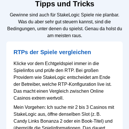
Tipps und Tricks
Gewinne sind auch für StakeLogic Spiele nie planbar.
Was du aber sehr gut steuern kannst, sind die
Bedingungen, unter denen du spielst. Genau da holst du
am meisten raus.
RTPs der Spiele vergleichen
Klicke vor dem Echtgeldspiel immer in die
Spielinfos und prüfe den RTP. Bei großen
Providern wie StakeLogic entscheidet am Ende
der Betreiber, welche RTP-Konfiguration live ist.
Das macht einen Vergleich zwischen Online
Casinos extrem wertvoll.
Mein Vorgehen: Ich suche mir 2 bis 3 Casinos mit
StakeLogic aus, öffne denselben Slot (z. B.
Candy Links Bonanza 2 oder ein Book-Titel) und
überprüfe die Spielinformationen. Das dauert