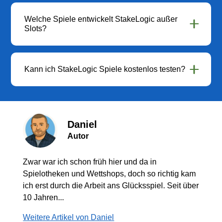
Welche Spiele entwickelt StakeLogic außer
Slots?
Kann ich StakeLogic Spiele kostenlos testen?
Daniel
Autor
Zwar war ich schon früh hier und da in
Spielotheken und Wettshops, doch so richtig kam
ich erst durch die Arbeit ans Glücksspiel. Seit über
10 Jahren...
Weitere Artikel von Daniel