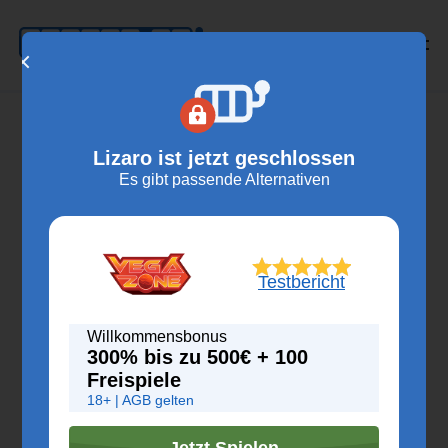
Online Casino
/
Online Casino Test
/
Lizaro
Lizaro Erfahrungen
Lizaro ist jetzt geschlossen
(wichtiges Update)
Es gibt passende Alternativen
Zuletzt aktualisiert von
Larissa
am 23. Juli 2026
Das
Lizaro Casino
kombiniert seit 2025 ein lustiges
Testbericht
Thema mit einem bekannten Konzept. Betrieben wird es
von der Luxinero Group mit einer Lizenz aus Costa Rica.
Mehr als 10.000 Spiele und abwechslungsreiche Boni
Willkommensbonus
300% bis zu 500€ + 100
stehen hier zur Verfügung. Was es noch zu bieten hat,
Freispiele
erfährst du jetzt.
18+ | AGB gelten