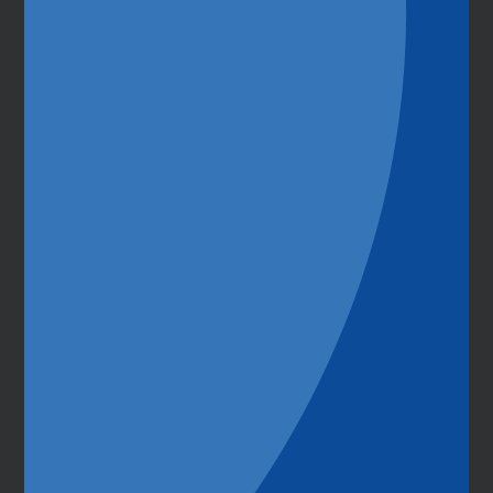
Live
Cashback
: 25% bis 200€ pro Woche (für alle
registrierten Spieler)
Ein paar der Bonusangebote bei Lizaro
Reload-Bonus für alle Spieler
Auch was die Reload-Boni angeht, stehen dir gleich
mehrere pro Woche zur Verfügung: