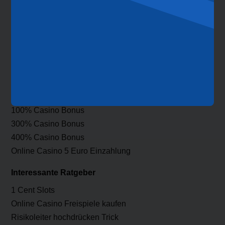
Beste Online Casino ohne LUGAS
Online Casinos ohne 5 Sekunden Regel
Casino ohne Limit
Lukrative Boni
Casino Bonus 200%
Bonus Crab Casinos
Non-Sticky Bonus Casino
100% Casino Bonus
300% Casino Bonus
400% Casino Bonus
Online Casino 5 Euro Einzahlung
Interessante Ratgeber
1 Cent Slots
Online Casino Freispiele kaufen
Risikoleiter hochdrücken Trick