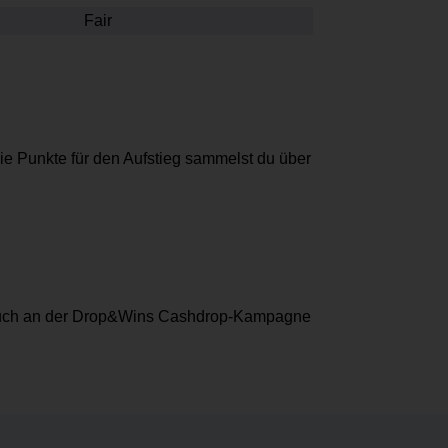
Fair
ie Punkte für den Aufstieg sammelst du über
nd auch an der Drop&Wins Cashdrop-Kampagne