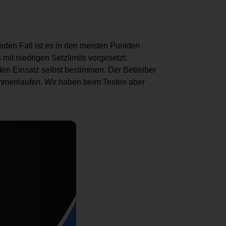
jeden Fall ist es in den meisten Punkten
mit niedrigen Setzlimits vorgesetzt:
en Einsatz selbst bestimmen. Der Betreiber
ammenlaufen. Wir haben beim Testen aber