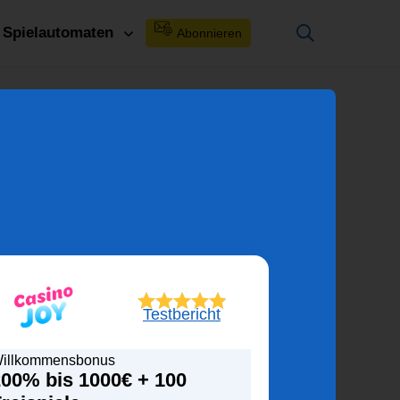
Spielautomaten
Abonnieren
Testbericht
e meint:
illkommensbonus
00% bis 1000€ + 100
 uns gefallen, ist aber