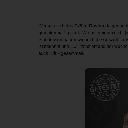
Wonach sich das
G-Slot Casino
da genau be
granatenmäßig stark. Wir bekommen nicht (wi
Stattdessen haben wir auch die Auswahl au
ist bekannt und EU-lizenziert und der wöc
auch Kritik gesammelt.