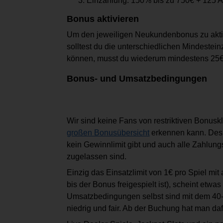
Einzahlung: 150% bis zu 750€ + 125 A
Bonus aktivieren
Um den jeweiligen Neukundenbonus zu akt
solltest du die unterschiedlichen Mindestei
können, musst du wiederum mindestens 25€
Bonus- und Umsatzbedingungen
Wir sind keine Fans von restriktiven Bonus
großen Bonusübersicht
erkennen kann. Desha
kein Gewinnlimit gibt und auch alle Zahlu
zugelassen sind.
Einzig das Einsatzlimit von 1€ pro Spiel mi
bis der Bonus freigespielt ist), scheint etwas
Umsatzbedingungen selbst sind mit dem 40
niedrig und fair. Ab der Buchung hat man daf