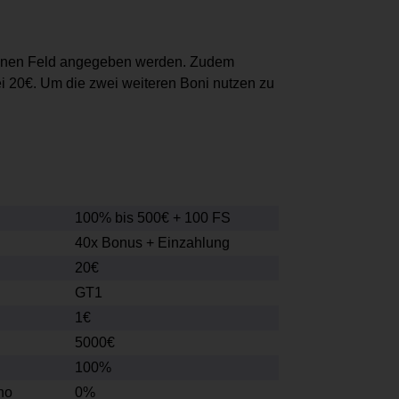
henen Feld angegeben werden. Zudem
ei 20€. Um die zwei weiteren Boni nutzen zu
100% bis 500€ + 100 FS
40x Bonus + Einzahlung
20€
GT1
1€
5000€
100%
no
0%