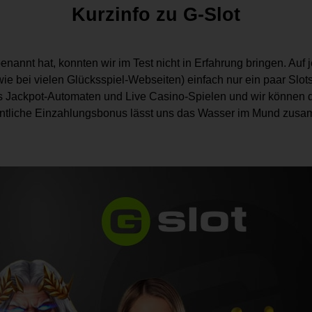
Kurzinfo zu G-Slot
nannt hat, konnten wir im Test nicht in Erfahrung bringen. Auf 
e bei vielen Glücksspiel-Webseiten) einfach nur ein paar Slots 
s Jackpot-Automaten und Live Casino-Spielen und wir können d
hentliche Einzahlungsbonus lässt uns das Wasser im Mund zus