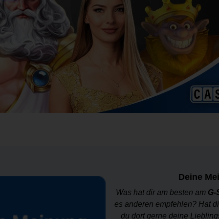
Deine Mei
Was hat dir am besten am
G-
es anderen empfehlen? Hat di
du dort gerne deine Liebling