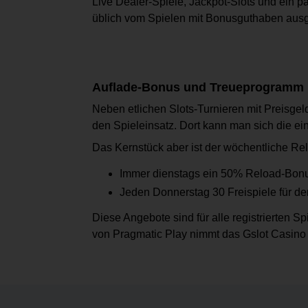
Live Dealer-Spiele, Jackpot-Slots und ein p
üblich vom Spielen mit Bonusguthaben aus
Auflade-Bonus und Treueprogramm
Neben etlichen Slots-Turnieren mit Preisgel
den Spieleinsatz. Dort kann man sich die e
Das Kernstück aber ist der wöchentliche Re
Immer dienstags ein 50% Reload-Bonu
Jeden Donnerstag 30 Freispiele für d
Diese Angebote sind für alle registrierte
von Pragmatic Play nimmt das Gslot Casino t