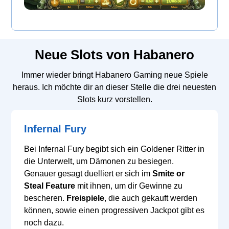
Neue Slots von Habanero
Immer wieder bringt Habanero Gaming neue Spiele
heraus. Ich möchte dir an dieser Stelle die drei neuesten
Slots kurz vorstellen.
Infernal Fury
Bei Infernal Fury begibt sich ein Goldener Ritter in
die Unterwelt, um Dämonen zu besiegen.
Genauer gesagt duelliert er sich im
Smite or
Steal Feature
mit ihnen, um dir Gewinne zu
bescheren.
Freispiele
, die auch gekauft werden
können, sowie einen progressiven Jackpot gibt es
noch dazu.