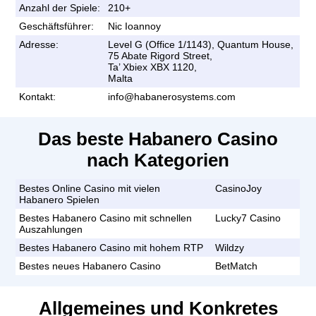
3
0
0
%
b
i
s
5
0
0
+
1
0
0
F
1
1
0
%
b
i
s
1
1
0
0
€
S
€
Anzahl der Spiele:
210+
2
0
%
bi
s
1
0
0
0
€
2
0
0
%
bi
s
6
0
0
Geschäftsführer:
Nic Ioannoy
0
€
Adresse:
Level G (Office 1/1143), Quantum House,

75 Abate Rigord Street,

FS
100% bis
Ta’ Xbiex XBX 1120,

1500€ + 450
500€
Malta
100% bis
1
5
0
%
b
is
5
0
0
Kontakt:
info@habanerosystems.com
5
3
0
0
%
b
is
0
0
€
1
€
2
0
%
b
i
s
0
0
0
t
B
s
5
5
5
€
&
€
N
o
D
p
o
s
i
i
7
e
0
1
€
Das beste Habanero Casino
nach Kategorien
Bestes Online Casino mit vielen 
CasinoJoy
Habanero Spielen
Bestes Habanero Casino mit schnellen 
Lucky7 Casino
Auszahlungen
Bestes Habanero Casino mit hohem RTP
Wildzy
Bestes neues Habanero Casino
BetMatch
Allgemeines und Konkretes