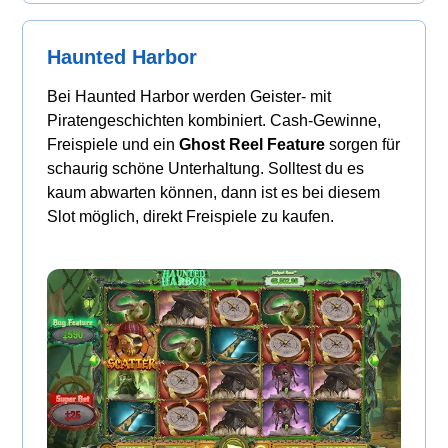
Haunted Harbor
Bei Haunted Harbor werden Geister- mit
Piratengeschichten kombiniert. Cash-Gewinne,
Freispiele und ein
Ghost Reel Feature
sorgen für
schaurig schöne Unterhaltung. Solltest du es
kaum abwarten können, dann ist es bei diesem
Slot möglich, direkt Freispiele zu kaufen.