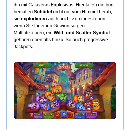
ihn mit Calaveras Explosivas. Hier fallen die bunt
bemalten
Schädel
nicht nur vom Himmel herab,
sie
explodieren
auch noch. Zumindest dann,
wenn Sie für einen Gewinn sorgen.
Multiplikatoren, ein
Wild- und Scatter-Symbol
gehören ebenfalls hinzu. So auch progressive
Jackpots.