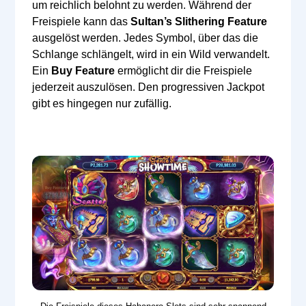
um reichlich belohnt zu werden. Während der
Freispiele kann das
Sultan’s Slithering Feature
ausgelöst werden. Jedes Symbol, über das die
Schlange schlängelt, wird in ein Wild verwandelt.
Ein
Buy Feature
ermöglicht dir die Freispiele
jederzeit auszulösen. Den progressiven Jackpot
gibt es hingegen nur zufällig.