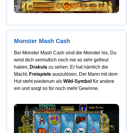
Monster Mash Cash
Bei Monster Mash Cash sind die Monster los. Du
wirst dich vermutlich noch nie so sehr gefreut
haben,
Drakula
zu sehen. Er hat nämlich die
Macht,
Freispiele
auszulösen. Der Mann mit dem
Hut steht wiederum als
Wild-Symbol
für andere
ein und sorgt so für noch mehr Gewinne.