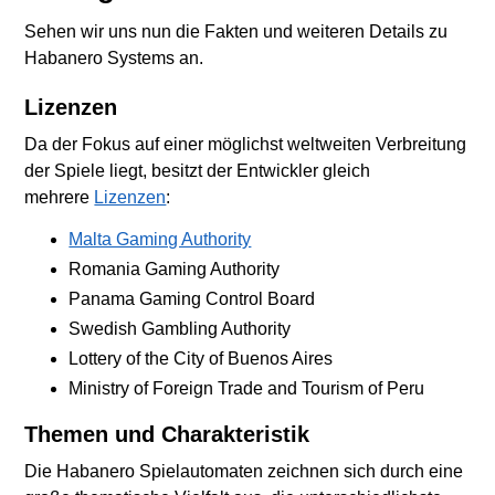
Sehen wir uns nun die Fakten und weiteren Details zu
Habanero Systems an.
Lizenzen
Da der Fokus auf einer möglichst weltweiten Verbreitung
der Spiele liegt, besitzt der Entwickler gleich
mehrere
Lizenzen
:
Malta Gaming Authority
Romania Gaming Authority
Panama Gaming Control Board
Swedish Gambling Authority
Lottery of the City of Buenos Aires
Ministry of Foreign Trade and Tourism of Peru
Themen und Charakteristik
Die Habanero Spielautomaten zeichnen sich durch eine