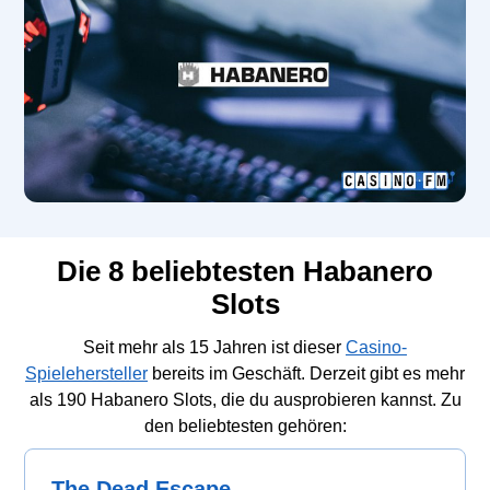
Die 8 beliebtesten Habanero
Slots
Seit mehr als 15 Jahren ist dieser
Casino-
Spielehersteller
bereits im Geschäft. Derzeit gibt es mehr
als 190 Habanero Slots, die du ausprobieren kannst. Zu
den beliebtesten gehören:
The Dead Escape