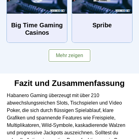
Big Time Gaming
Spribe
Casinos
Mehr zeigen
Fazit und Zusammenfassung
Habanero Gaming überzeugt mit über 210
abwechslungsreichen Slots, Tischspielen und Video
Poker, die sich durch flüssigen Spielablauf, klare
Grafiken und spannende Features wie Freispiele,
Multiplikatoren, Wild-Symbole, kaskadierende Walzen
und progressive Jackpots auszeichnen. Solltest du