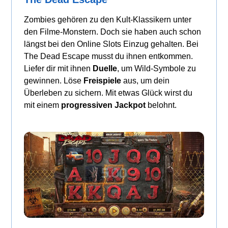
Zombies gehören zu den Kult-Klassikern unter
den Filme-Monstern. Doch sie haben auch schon
längst bei den Online Slots Einzug gehalten. Bei
The Dead Escape musst du ihnen entkommen.
Liefer dir mit ihnen
Duelle
, um Wild-Symbole zu
gewinnen. Löse
Freispiele
aus, um dein
Überleben zu sichern. Mit etwas Glück wirst du
mit einem
progressiven Jackpot
belohnt.