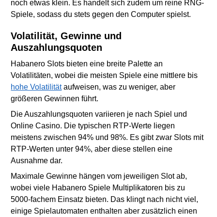
noch etwas klein. Es handelt sich zudem um reine RNG-
Spiele, sodass du stets gegen den Computer spielst.
Volatilität, Gewinne und
Auszahlungsquoten
Habanero Slots bieten eine breite Palette an
Volatilitäten, wobei die meisten Spiele eine mittlere bis
hohe Volatilität
aufweisen, was zu weniger, aber
größeren Gewinnen führt.
Die Auszahlungsquoten variieren je nach Spiel und
Online Casino. Die typischen RTP-Werte liegen
meistens zwischen 94% und 98%. Es gibt zwar Slots mit
RTP-Werten unter 94%, aber diese stellen eine
Ausnahme dar.
Maximale Gewinne hängen vom jeweiligen Slot ab,
wobei viele Habanero Spiele Multiplikatoren bis zu
5000-fachem Einsatz bieten. Das klingt nach nicht viel,
einige Spielautomaten enthalten aber zusätzlich einen