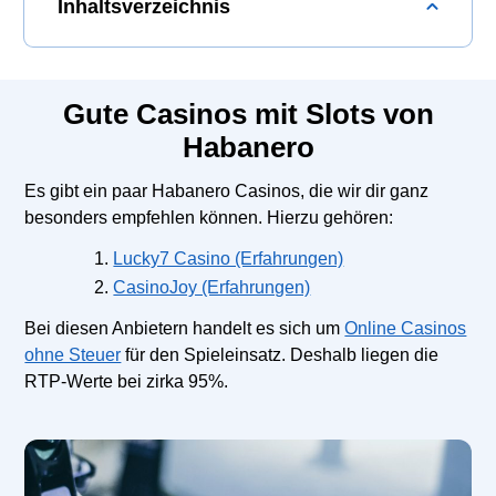
Inhaltsverzeichnis
Gute Casinos mit Slots von Habanero
Die 8 beliebtesten Habanero Slots
Gute Casinos mit Slots von
Neue Slots von Habanero
Habanero
Über Habanero
Das beste Habanero Casino nach Kategorien
Es gibt ein paar Habanero Casinos, die wir dir ganz
Allgemeines und Konkretes
besonders empfehlen können. Hierzu gehören:
Tipps und Tricks für Habanero Slots und Casinos
Lucky7 Casino (Erfahrungen)
Bonusangebote
CasinoJoy (Erfahrungen)
Andere Spielehersteller
Fazit und Zusammenfassung
Bei diesen Anbietern handelt es sich um
Online Casinos
ohne Steuer
für den Spieleinsatz. Deshalb liegen die
FAQ - Häufig gestellte Fragen zu Habanero
RTP-Werte bei zirka 95%.