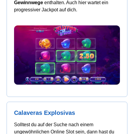
Gewinnwege
enthalten. Auch hier wartet ein
progressiver Jackpot auf dich.
Calaveras Explosivas
Solltest du auf der Suche nach einem
ungewöhnlichen Online Slot sein, dann hast du