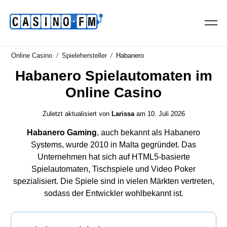
Online Casino
/
Spielehersteller
/
Habanero
Habanero Spielautomaten im
Online Casino
Zuletzt aktualisiert von
Larissa
am 10. Juli 2026
Habanero Gaming
, auch bekannt als Habanero
Systems, wurde 2010 in Malta gegründet. Das
Unternehmen hat sich auf HTML5-basierte
Spielautomaten, Tischspiele und Video Poker
spezialisiert. Die Spiele sind in vielen Märkten vertreten,
sodass der Entwickler wohlbekannt ist.