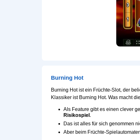
Burning Hot
Burning Hot ist ein Früchte-Slot, der bel
Klassiker ist Burning Hot. Was macht di
Als Feature gibt es einen clever g
Risikospiel
.
Das ist alles für sich genommen n
Aber beim Früchte-Spielautomaten