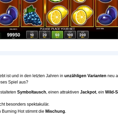
iebt ist und in den letzten Jahren in
unzähligen Varianten
neu a
eses Spiel aus?
estalteten
Symboltausch
, einen attraktiven
Jackpot
, ein
Wild-
icht besonders spektakulär.
 Burning Hot stimmt die
Mischung
.