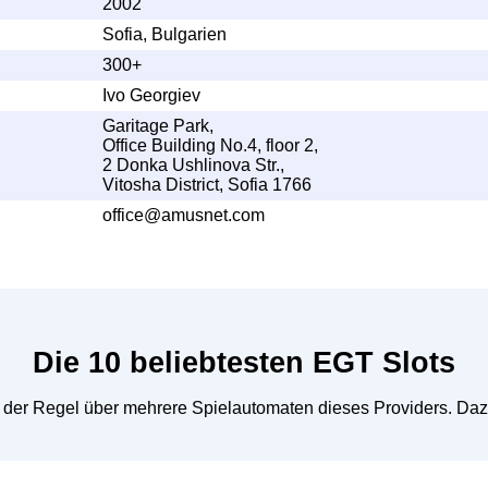
2002
Sofia, Bulgarien
300+
Ivo Georgiev
Garitage Park,

Office Building No.4, floor 2,

2 Donka Ushlinova Str.,

Vitosha District, Sofia 1766
office@amusnet.com
Die 10 beliebtesten EGT Slots
 der Regel über mehrere Spielautomaten dieses Providers. Daz