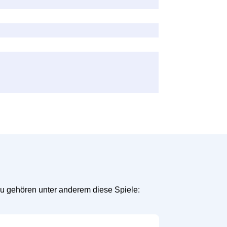
u gehören unter anderem diese Spiele: