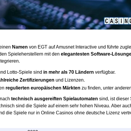
seinen
Namen
von EGT auf Amusnet Interactive und führte zugle
den Spieleherstellern mit den
elegantesten Software-Lösung
ntegrieren.
und Lotto-Spiele sind
in mehr als 70 Ländern
verfügbar.
ahlreiche Zertifizierungen
und Lizenzen.
len
regulierten europäischen Märkten
zu finden, unter andere
e nach
technisch ausgereiften Spielautomaten
sind, ist dieser
echnisch sind die Spiele auf einem sehr hohen Niveau. Aber au
ind die Spiele nur in Online Casinos ohne deutsche Lizenz vertr