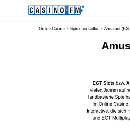
Online Casino
/
Spielehersteller
/
Amusnet (EG
Amusn
EGT Slots
bzw.
A
vielen Jahren auf h
landbasierte Spielh
im Online Casino.
Interactive, die sic
und EGT Multiplay