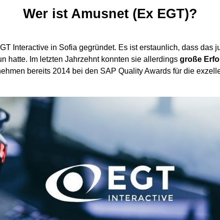
Wer ist Amusnet (Ex EGT)?
 Interactive in Sofia gegründet. Es ist erstaunlich, dass da
n hatte. Im letzten Jahrzehnt konnten sie allerdings
große Erfo
hmen bereits 2014 bei den SAP Quality Awards für die exzell