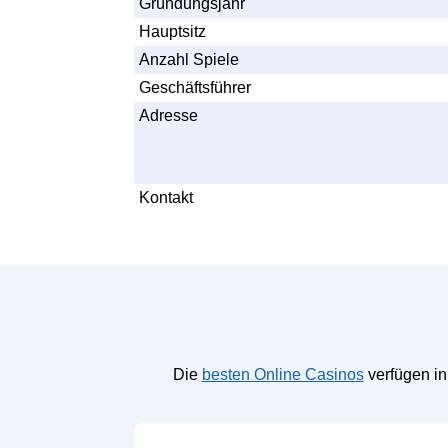
Gründungsjahr
Hauptsitz
Anzahl Spiele
Geschäftsführer
Adresse
Kontakt
Die
besten Online Casinos
verfügen in