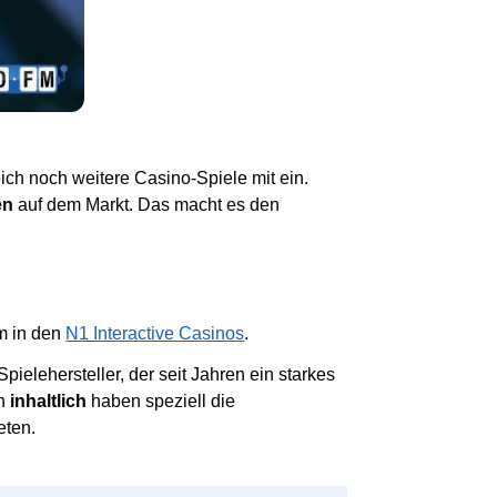
ich noch weitere Casino-Spiele mit ein.
en
auf dem Markt. Das macht es den
m in den
N1 Interactive Casinos
.
 Spielehersteller, der seit Jahren ein starkes
ch
inhaltlich
haben speziell die
eten.