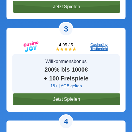
Jetzt Spielen
3
4.95 / 5
CasinoJoy
Testbericht
Willkommensbonus
200% bis 1000€
+ 100 Freispiele
18+ | AGB gelten
Jetzt Spielen
4