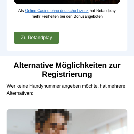
Als
Online Casino ohne deutsche Lizenz
hat Betandplay
mehr Freiheiten bei den Bonusangeboten
Zu Betandplay
Alternative Möglichkeiten zur
Finde deinen
Registrierung
Glücksbonus!
Wer keine Handynummer angeben möchte, hat mehrere
Drehe das Rad und lass das Schicksal
Alternativen:
entscheiden, welcher Bonus dir heute am
meisten Glück bringt.