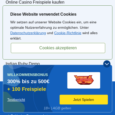
Online Casino Freispiele kaufen
Risikoleiter hochdrücken Trick
Diese Website verwendet Cookies
Platincasino Bonus Code heute
Wir setzen auf unserer Website Cookies ein, um eine
Die besten Slots
optimale Nutzererfahrung zu ermöglichen. Unter
Datenschutzerklärung
und
Cookie-Richtlinie
wird alles
Book of Ra Fixed Demo free
erklärt.
Clone Bonus
Cookies akzeptieren
Lucky Pharaoh kostenlos spielen
Zentaurus kostenlos spielen
Indian Ruby Demo
Multi Wild Demo
WILLKOMMENSBONUS
300% bis zu 500€
+ 100 Freispiele
Warum CasinoFM
Testbericht
Jetzt Spielen
Ehrliche Analysen
Nur seriöse Anbieter
18+ | AGB gelten
Von Spielern für Spieler