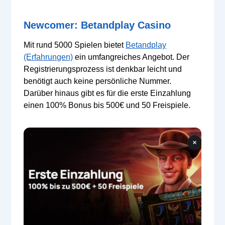
Newcomer: Betandplay Casino
Mit rund 5000 Spielen bietet
Betandplay
(Erfahrungen)
ein umfangreiches Angebot. Der
Registrierungsprozess ist denkbar leicht und
benötigt auch keine persönliche Nummer.
Darüber hinaus gibt es für die erste Einzahlung
einen 100% Bonus bis 500€ und 50 Freispiele.