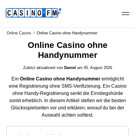
Online Casino
/
Online Casino ohne Handynummer
Online Casino ohne
Handynummer
Zuletzt aktualisiert von
Daniel
am 05. August 2026
Ein
Online Casino ohne Handynummer
ermöglicht
eine Registrierung ohne SMS-Verifizierung. Ein Casino
ohne Handy-Registrierung senkt die Einstiegshürde
somit erheblich. In diesem Artikel stellen wir die besten
Glücksspielseiten vor und erklären, worauf du bei der
Auswahl achten solltest.