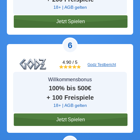
18+ | AGB gelten
Jetzt Spielen
6
4.90 / 5
Godz
Testbericht
Willkommensbonus
100% bis 500€
+ 100 Freispiele
18+ | AGB gelten
Jetzt Spielen