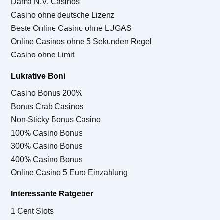
Dama N.V. Casinos
Casino ohne deutsche Lizenz
Beste Online Casino ohne LUGAS
Online Casinos ohne 5 Sekunden Regel
Casino ohne Limit
Lukrative Boni
Casino Bonus 200%
Bonus Crab Casinos
Non-Sticky Bonus Casino
100% Casino Bonus
300% Casino Bonus
400% Casino Bonus
Online Casino 5 Euro Einzahlung
Interessante Ratgeber
1 Cent Slots