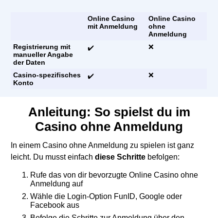
Online Casino 
Online Casino 
mit Anmeldung
ohne 
Anmeldung
Registrierung mit 
❌
✔️
manueller Angabe 
der Daten
Casino-spezifisches 
❌
✔️
Konto
Anleitung: So spielst du im
Casino ohne Anmeldung
In einem Casino ohne Anmeldung zu spielen ist ganz
leicht. Du musst einfach
diese Schritte
befolgen:
Rufe das von dir bevorzugte Online Casino ohne
Anmeldung auf
Wähle die Login-Option FunID, Google oder
Facebook aus
Befolge die Schritte zur Anmeldung über den