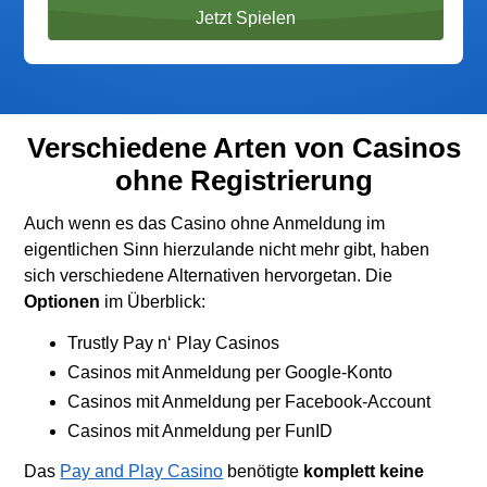
Jetzt Spielen
Verschiedene Arten von Casinos
ohne Registrierung
Auch wenn es das Casino ohne Anmeldung im
eigentlichen Sinn hierzulande nicht mehr gibt, haben
sich verschiedene Alternativen hervorgetan. Die
Optionen
im Überblick:
Trustly Pay n‘ Play Casinos
Casinos mit Anmeldung per Google-Konto
Casinos mit Anmeldung per Facebook-Account
Casinos mit Anmeldung per FunID
Das
Pay and Play Casino
benötigte
komplett keine