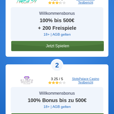
Testbericht
Willkommensbonus
100% bis 500€
+ 200 Freispiele
18+ | AGB gelten
Jetzt Spielen
2
3.25 / 5
SlotsPalace Casino
Testbericht
Willkommensbonus
100% Bonus bis zu 500€
18+ | AGB gelten