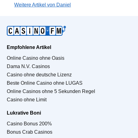
Weitere Artikel von Daniel
Empfohlene Artikel
Online Casino ohne Oasis
Dama N.V. Casinos
Casino ohne deutsche Lizenz
Beste Online Casino ohne LUGAS
Online Casinos ohne 5 Sekunden Regel
Casino ohne Limit
Lukrative Boni
Casino Bonus 200%
Bonus Crab Casinos