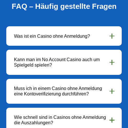
FAQ – Häufig gestellte Fragen
Was ist ein Casino ohne Anmeldung?
Kann man im No Account Casino auch um
Spielgeld spielen?
Muss ich in einem Casino ohne Anmeldung
eine Kontoverifizierung durchführen?
Wie schnell sind in Casinos ohne Anmeldung
die Auszahlungen?