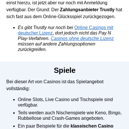
einst hierzu, ist jetzt aber nur noch mit Anmeldung
verfügbar. Der Grund: Der
Zahlungsanbieter Trustly
hat
sich fast aus dem Online-Glücksspiel zurückgezogen.
Es gibt Trustly nur noch bei
Online Casinos mit
deutscher Lizenz
,
dort jedoch nicht das Pay N
Play-Verfahren.
Casinos ohne deutsche Lizenz
müssen auf andere Zahlungsoptionen
zurückgreifen.
Spiele
Bei dieser Art von Casinos ist das Spielangebot
vollständig:
Online Slots, Live Casino und Tischspiele sind
verfügbar.
Teils werden auch Nischenspiele wie Keno, Bingo,
Rubbellose und Crash-Games angeboten.
Ein paar Beispiele für die
klassischen Casino