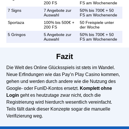
200 FS
FS am Wochenende
7 Signs
7 Angebote zur 
50% bis 700€ + 50 
Auswahl
FS am Wochenende
Sportaza
100% bis 500€ + 
50 Freispiele unter 
200 FS
der Woche
5 Gringos
5 Angebote zur 
50% bis 700€ + 50 
Auswahl
FS am Wochenende
Fazit
Die Welt des Online Glücksspiels ist stets im Wandel.
Neue Erfindungen wie das Pay’n Play Casino kommen,
gehen und werden durch andere wie die Nutzung des
Google- oder FunID-Kontos ersetzt.
Komplett ohne
Login
geht es heutzutage zwar nicht, doch die
Registrierung wird hierdurch wesentlich vereinfacht.
Teils fällt dank dieser Konzepte sogar die manuelle
Verifizierung weg.