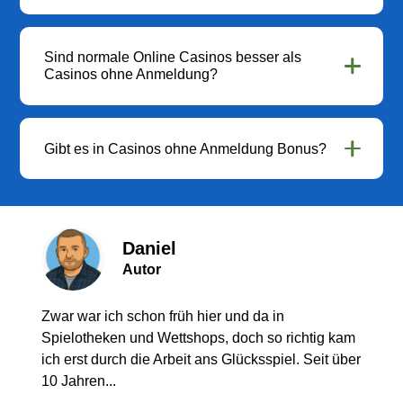
Sind normale Online Casinos besser als
Casinos ohne Anmeldung?
Gibt es in Casinos ohne Anmeldung Bonus?
Daniel
Autor
Zwar war ich schon früh hier und da in
Spielotheken und Wettshops, doch so richtig kam
ich erst durch die Arbeit ans Glücksspiel. Seit über
10 Jahren...