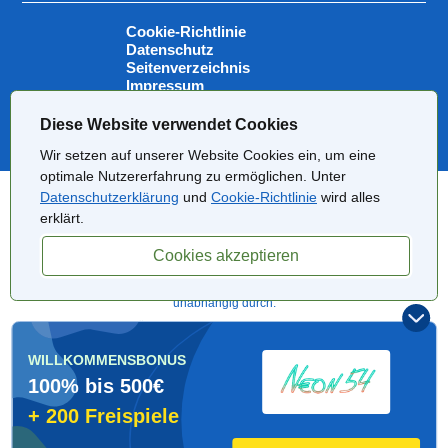
Cookie-Richtlinie
Datenschutz
Seitenverzeichnis
Impressum
Über uns
Kontakt
Diese Website verwendet Cookies
Spielsucht
Wir setzen auf unserer Website Cookies ein, um eine
optimale Nutzererfahrung zu ermöglichen. Unter
Datenschutzerklärung
und
Cookie-Richtlinie
wird alles
CasinoFM bietet dir einen kostenlosen Vergleich von Online Casinos,
erklärt.
durchgeführt mit reichhaltiger Expertise. Finanziert wird CasinoFM über
die Nutzung von Affiliate-Links. Das bedeutet, dass wir möglicherweise
eine Kommission erhalten, wenn du dich über unseren Link bei einem
Cookies akzeptieren
Casino registrierst und dort spielst. Diese Kommission hat keinerlei
Einfluss auf die Bewertung der Casinos, wir führen unsere Tests
unabhängig durch.
Voraussetzung für die Nutzung der Website CasinoFM.de ist die
Vollendung des 18. Lebensjahres. Online Glücksspiel ist in manchen
WILLKOMMENSBONUS
Ländern illegal. Es liegt in deiner Verantwortung, die örtlichen Vorschriften
genau zu prüfen. Spiele verantwortungsbewusst. Wir übernehmen
100% bis 500€
keinerlei Verantwortung für dein Handeln.
+ 200 Freispiele
Copyright © 2014 – 2026 CasinoFM.de. Alle Rechte vorbehalten.