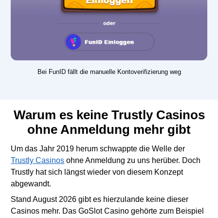
Bei FunID fällt die manuelle Kontoverifizierung weg
Warum es keine Trustly Casinos
ohne Anmeldung mehr gibt
Um das Jahr 2019 herum schwappte die Welle der
Trustly Casinos
ohne Anmeldung zu uns herüber. Doch
Trustly hat sich längst wieder von diesem Konzept
abgewandt.
Stand August 2026 gibt es hierzulande keine dieser
Casinos mehr. Das GoSlot Casino gehörte zum Beispiel