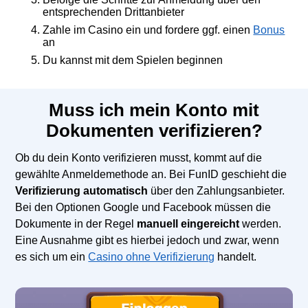
entsprechenden Drittanbieter
Zahle im Casino ein und fordere ggf. einen
Bonus
an
Du kannst mit dem Spielen beginnen
Muss ich mein Konto mit
Dokumenten verifizieren?
Ob du dein Konto verifizieren musst, kommt auf die
gewählte Anmeldemethode an. Bei FunID geschieht die
Verifizierung automatisch
über den Zahlungsanbieter.
Bei den Optionen Google und Facebook müssen die
Dokumente in der Regel
manuell eingereicht
werden.
Eine Ausnahme gibt es hierbei jedoch und zwar, wenn
es sich um ein
Casino ohne Verifizierung
handelt.