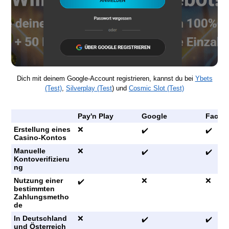
Dich mit deinem Google-Account registrieren, kannst du bei
Ybets
(Test)
,
Silverplay (Test
) und
Cosmic Slot (Test)
Pay'n Play
Google
Faceb
Erstellung eines 
❌
✔️
✔️
Casino-Kontos
Manuelle 
❌
✔️
✔️
Kontoverifizieru
ng
Nutzung einer 
❌
❌
✔️
bestimmten 
Zahlungsmetho
de
In Deutschland 
❌
✔️
✔️
und Österreich 