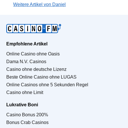
Weitere Artikel von Daniel
Empfohlene Artikel
Online Casino ohne Oasis
Dama N.V. Casinos
Casino ohne deutsche Lizenz
Beste Online Casino ohne LUGAS
Online Casinos ohne 5 Sekunden Regel
Casino ohne Limit
Lukrative Boni
Casino Bonus 200%
Bonus Crab Casinos