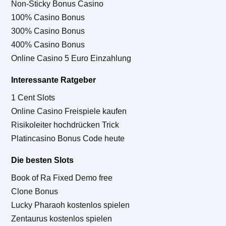
Non-Sticky Bonus Casino
100% Casino Bonus
300% Casino Bonus
400% Casino Bonus
Online Casino 5 Euro Einzahlung
Interessante Ratgeber
1 Cent Slots
Online Casino Freispiele kaufen
Risikoleiter hochdrücken Trick
Platincasino Bonus Code heute
Die besten Slots
Book of Ra Fixed Demo free
Clone Bonus
Lucky Pharaoh kostenlos spielen
Zentaurus kostenlos spielen