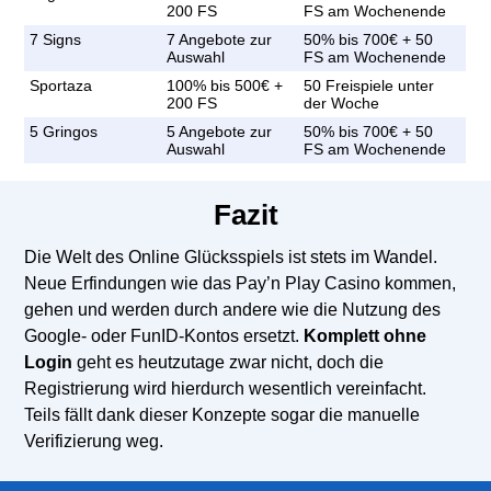
200 FS
FS am Wochenende
7 Signs
7 Angebote zur 
50% bis 700€ + 50 
Auswahl
FS am Wochenende
Sportaza
100% bis 500€ + 
50 Freispiele unter 
200 FS
der Woche
5 Gringos
5 Angebote zur 
50% bis 700€ + 50 
Auswahl
FS am Wochenende
Fazit
Die Welt des Online Glücksspiels ist stets im Wandel.
Neue Erfindungen wie das Pay’n Play Casino kommen,
gehen und werden durch andere wie die Nutzung des
Google- oder FunID-Kontos ersetzt.
Komplett ohne
Login
geht es heutzutage zwar nicht, doch die
Registrierung wird hierdurch wesentlich vereinfacht.
Teils fällt dank dieser Konzepte sogar die manuelle
Verifizierung weg.