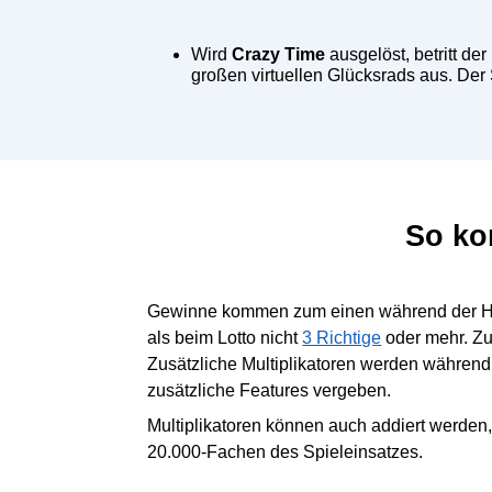
Wird
Crazy Time
ausgelöst, betritt d
großen virtuellen Glücksrads aus. Der
So ko
Gewinne kommen zum einen während der Haup
als beim Lotto nicht
3 Richtige
oder mehr. Zu
Zusätzliche Multiplikatoren werden währe
zusätzliche Features vergeben.
Multiplikatoren können auch addiert werden
20.000-Fachen des Spieleinsatzes.