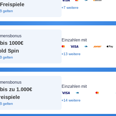
Freispiele
+7 weitere
B gelten
mmensbonus
Einzahlen mit
bis 1000€
old Spin
+13 weitere
B gelten
mmensbonus
Einzahlen mit
bis zu 1.000€
reispiele
+14 weitere
B gelten