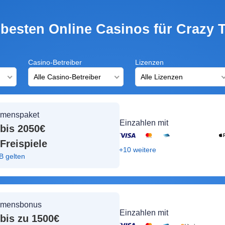
winne zustande
 besten Online Casinos für Crazy 
e einen Einsatz
Casino-Betreiber
Lizenzen
Alle Casino-Betreiber
Alle Lizenzen
 und Auszahlungsquote
Modus?
mmenspaket
 Live Casino
Einzahlen mit
bis 2050€
Freispiele
+10 weitere
B gelten
mmensbonus
Einzahlen mit
bis zu 1500€