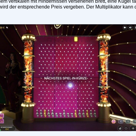
inem vertikalen mit Hindernissen versehenen Brett, eine Kugel 
wird der entsprechende Preis vergeben. Der Multiplikator kann 