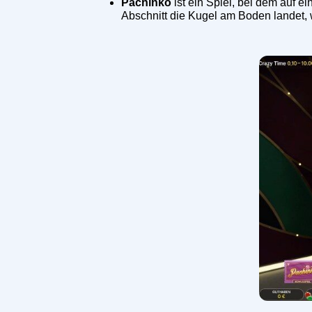
Pachinko
ist ein Spiel, bei dem auf e
Abschnitt die Kugel am Boden landet, 