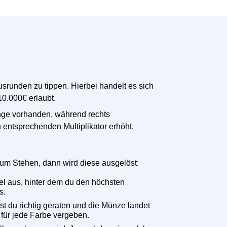
nusrunden zu tippen. Hierbei handelt es sich
10.000€ erlaubt.
änge vorhanden, während rechts
 entsprechenden Multiplikator erhöht.
zum Stehen, dann wird diese ausgelöst:
el aus, hinter dem du den höchsten
s.
st du richtig geraten und die Münze landet
 für jede Farbe vergeben.