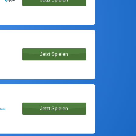
Jetzt Spielen
Jetzt Spielen