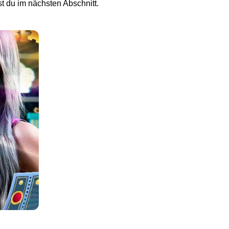
t du im nächsten Abschnitt.