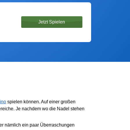
Jetzt Spielen
ino
spielen können. Auf einer großen
Bereiche. Je nachdem wo die Nadel stehen
der nämlich ein paar Überraschungen