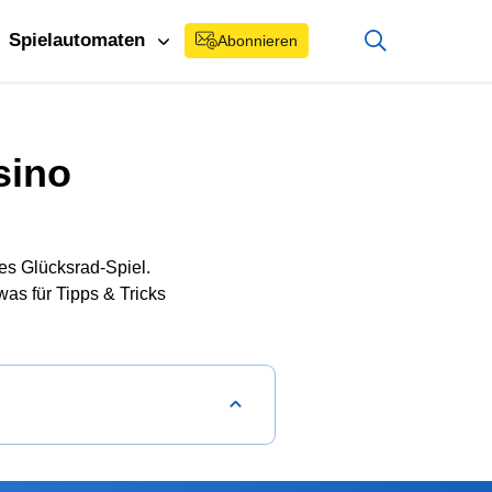
Spielautomaten
Abonnieren
sino
es Glücksrad-Spiel.
was für Tipps & Tricks