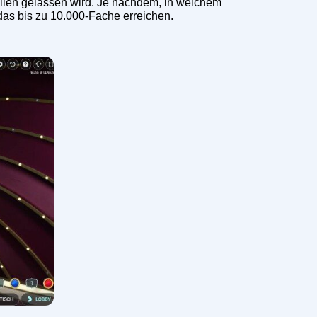
fallen gelassen wird. Je nachdem, in welchem
das bis zu 10.000-Fache erreichen.