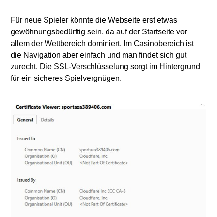
Für neue Spieler könnte die Webseite erst etwas
gewöhnungsbedürftig sein, da auf der Startseite vor
allem der Wettbereich dominiert. Im Casinobereich ist
die Navigation aber einfach und man findet sich gut
zurecht. Die SSL-Verschlüsselung sorgt im Hintergrund
für ein sicheres Spielvergnügen.