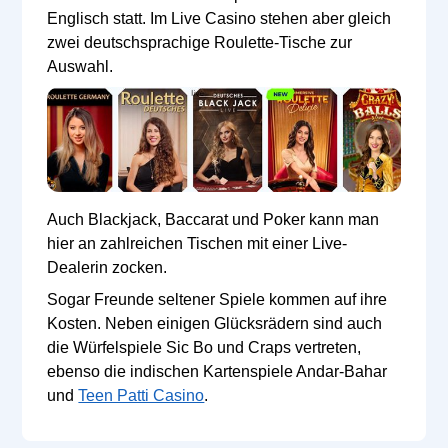
Englisch statt. Im Live Casino stehen aber gleich
zwei deutschsprachige Roulette-Tische zur
Auswahl.
Auch Blackjack, Baccarat und Poker kann man
Finde deinen
hier an zahlreichen Tischen mit einer Live-
Glücksbonus!
Dealerin zocken.
Sogar Freunde seltener Spiele kommen auf ihre
Drehe das Rad und lass das Schicksal
Kosten. Neben einigen Glücksrädern sind auch
entscheiden, welcher Bonus dir heute am
die Würfelspiele Sic Bo und Craps vertreten,
meisten Glück bringt.
ebenso die indischen Kartenspiele Andar-Bahar
und
Teen Patti Casino
.