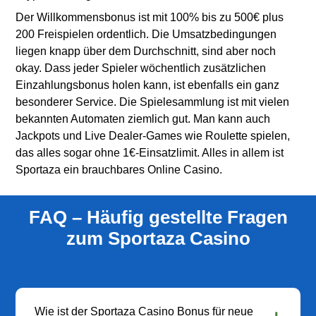
Der Willkommensbonus ist mit 100% bis zu 500€ plus
200 Freispielen ordentlich. Die Umsatzbedingungen
liegen knapp über dem Durchschnitt, sind aber noch
okay. Dass jeder Spieler wöchentlich zusätzlichen
Einzahlungsbonus holen kann, ist ebenfalls ein ganz
besonderer Service. Die Spielesammlung ist mit vielen
bekannten Automaten ziemlich gut. Man kann auch
Jackpots und Live Dealer-Games wie Roulette spielen,
das alles sogar ohne 1€-Einsatzlimit. Alles in allem ist
Sportaza ein brauchbares Online Casino.
FAQ – Häufig gestellte Fragen
zum Sportaza Casino
Wie ist der Sportaza Casino Bonus für neue