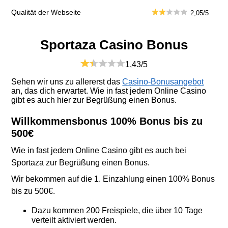
Qualität der Webseite
2,05/5
Sportaza Casino Bonus
1,43/5
Sehen wir uns zu allererst das
Casino-Bonusangebot
an, das dich erwartet. Wie in fast jedem Online Casino
gibt es auch hier zur Begrüßung einen Bonus.
Willkommensbonus 100% Bonus bis zu
500€
Wie in fast jedem Online Casino gibt es auch bei
Sportaza zur Begrüßung einen Bonus.
Wir bekommen auf die 1. Einzahlung einen 100% Bonus
bis zu 500€.
Dazu kommen 200 Freispiele, die über 10 Tage
verteilt aktiviert werden.