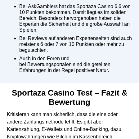
Bei AskGamblers hat das Sportaza Casino 6,6 von
10 Punkten bekommen. Damit liegt es im soliden
Bereich. Besonders hervorgehoben haben die
Experten die Sicherheit und die große Auswahl an
Spielen.
Bei Reviews auf anderen Expertenseiten sind auch
meistens 6 oder 7 von 10 Punkten oder mehr zu
begutachten.
Auch in den Foren und
bei Bewertungsportalen sind die geteilten
Erfahrungen in der Regel positiver Natur.
Sportaza Casino Test – Fazit &
Bewertung
Kritisieren kann man sicherlich, dass die eine oder
andere Zahlungsmethode fehlt. Es gibt aber
Kartenzahlung, E-Wallets und Online-Banking, dazu
Kryptowährungen wie Bitcoin im Kassenbereich.