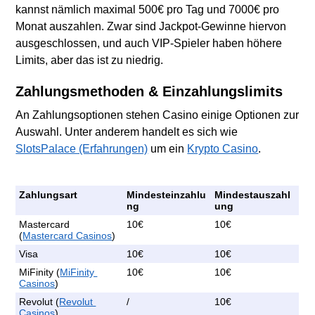
kannst nämlich maximal 500€ pro Tag und 7000€ pro
Monat auszahlen. Zwar sind Jackpot-Gewinne hiervon
ausgeschlossen, und auch VIP-Spieler haben höhere
Limits, aber das ist zu niedrig.
Zahlungsmethoden & Einzahlungslimits
An Zahlungsoptionen stehen Casino einige Optionen zur
Auswahl. Unter anderem handelt es sich wie
SlotsPalace (Erfahrungen)
um ein
Krypto Casino
.
Zahlungsart
Mindesteinzahlu
Mindestauszahl
ng
ung
Mastercard 
10€
10€
(
Mastercard Casinos
)
Visa
10€
10€
MiFinity (
MiFinity 
10€
10€
Casinos
)
Revolut (
Revolut 
/
10€
Casinos
)