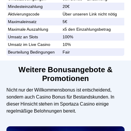
Mindesteinzahlung
20€
Aktivierungscode
Über unseren Link nicht nötig
Maximaleinsatz
5€
Maximale Auszahlung
x5 den Einzahlungsbetrag
Umsatz an Slots
100%
Umsatz im Live Casino
10%
Beurteilung Bedingungen
Fair
Weitere Bonusangebote &
Promotionen
Nicht nur der Willkommensbonus ist entscheidend,
sondern auch Casino Bonus für Bestandskunden. In
dieser Hinsicht stehen im Sportaza Casino einige
regelmäßige Belohnungen bereit.