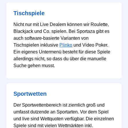
3
0
0
%
b
i
s
5
0
0
+
1
0
0
F
1
1
0
%
b
i
s
1
1
0
0
€
S
€
2
0
%
bi
s
1
0
0
0
€
2
0
0
%
bi
s
6
0
0
0
€
Tischspiele
FS
Nicht nur mit Live Dealern können wir Roulette,
100% bis
1500€ + 450
500€
Blackjack und Co. spielen. Bei Sportaza gibt es
100% bis
1
5
0
%
b
is
5
0
0
auch software-basierte Varianten von
5
3
0
0
%
b
is
0
0
€
1
€
Tischspielen inklusive
Plinko
und Video Poker.
2
0
%
b
i
s
0
0
0
t
B
s
5
5
5
€
&
€
N
o
D
p
o
s
i
i
7
e
0
1
€
Ein eigenes Untermenü besteht für diese Spiele
allerdings nicht, so dass du über die manuelle
Suche gehen musst.
Sportwetten
Der Sportwettenbereich ist ziemlich groß und
umfasst dutzende an Sportarten. Vor dem Spiel
und live sind Wettquoten verfügbar. Die einzelnen
Spiele sind mit vielen Wettmärkten inkl.