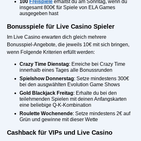
100
Freispiele
erhältst du am Sonntag, wenn du
insgesamt 800€ für Spiele von ELA Games
ausgegeben hast
Bonusspiele für Live Casino Spieler
Im Live Casino erwarten dich gleich mehrere
Bonusspiel-Angebote, die jeweils 10€ mit sich bringen,
wenn Folgende Kriterien erfüllt werden:
Crazy Time Dienstag
: Erreiche bei Crazy Time
innerhalb eines Tages alle Bonussrunden
Spielshow Donnerstag
: Setze mindestens 300€
bei den ausgwählten Evolution Game Shows
Gold Blackjack Freitag
: Erhalte du bei den
teilehmenden Spielen mit deinen Anfangskarten
eine beliebige Q-K-Kombination
Roulette Wochenende
: Setze mindestens 2€ auf
Grün und gewinne mit dieser Wette
Cashback für VIPs und Live Casino