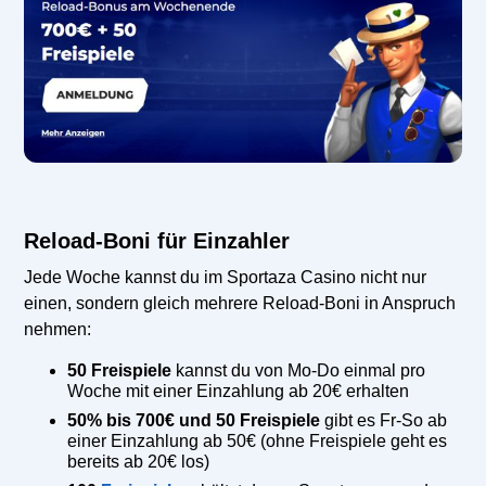
Reload-Boni für Einzahler
Jede Woche kannst du im Sportaza Casino nicht nur
einen, sondern gleich mehrere Reload-Boni in Anspruch
nehmen:
50 Freispiele
kannst du von Mo-Do einmal pro
Woche mit einer Einzahlung ab 20€ erhalten
50% bis 700€ und 50 Freispiele
gibt es Fr-So ab
einer Einzahlung ab 50€ (ohne Freispiele geht es
bereits ab 20€ los)