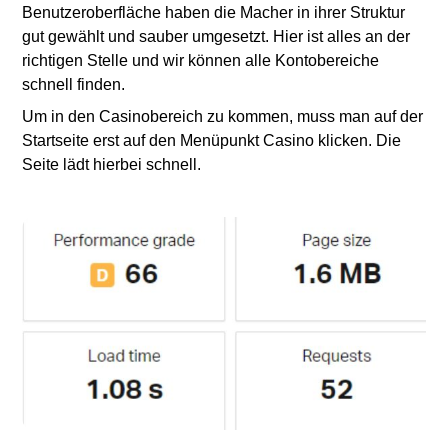
Benutzeroberfläche haben die Macher in ihrer Struktur
gut gewählt und sauber umgesetzt. Hier ist alles an der
richtigen Stelle und wir können alle Kontobereiche
schnell finden.
Um in den Casinobereich zu kommen, muss man auf der
Startseite erst auf den Menüpunkt Casino klicken. Die
Seite lädt hierbei schnell.