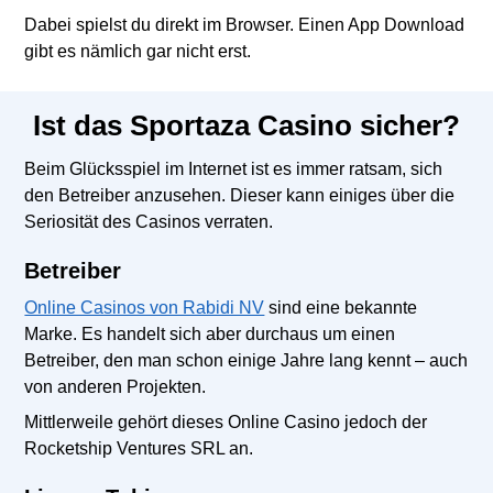
Dabei spielst du direkt im Browser. Einen App Download
gibt es nämlich gar nicht erst.
Ist das Sportaza Casino sicher?
Beim Glücksspiel im Internet ist es immer ratsam, sich
den Betreiber anzusehen. Dieser kann einiges über die
Seriosität des Casinos verraten.
Betreiber
Online Casinos von Rabidi NV
sind eine bekannte
Marke. Es handelt sich aber durchaus um einen
Betreiber, den man schon einige Jahre lang kennt – auch
von anderen Projekten.
Mittlerweile gehört dieses Online Casino jedoch der
Rocketship Ventures SRL an.