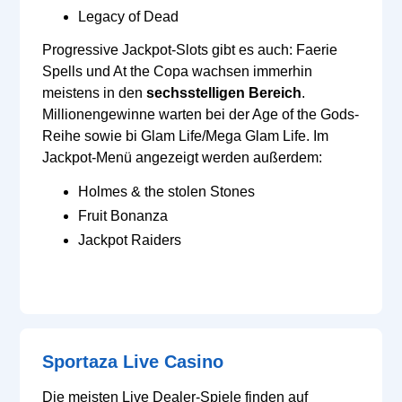
Legacy of Dead
Progressive Jackpot-Slots gibt es auch: Faerie
Spells und At the Copa wachsen immerhin
meistens in den
sechsstelligen Bereich
.
Millionengewinne warten bei der Age of the Gods-
Reihe sowie bi Glam Life/Mega Glam Life. Im
Jackpot-Menü angezeigt werden außerdem:
Holmes & the stolen Stones
Fruit Bonanza
Jackpot Raiders
Sportaza Live Casino
Die meisten Live Dealer-Spiele finden auf