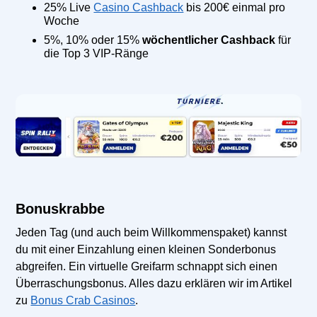
25% Live
Casino Cashback
bis 200€ einmal pro
Woche
5%, 10% oder 15%
wöchentlicher Cashback
für
die Top 3 VIP-Ränge
Bonuskrabbe
Jeden Tag (und auch beim Willkommenspaket) kannst
du mit einer Einzahlung einen kleinen Sonderbonus
abgreifen. Ein virtuelle Greifarm schnappt sich einen
Überraschungsbonus. Alles dazu erklären wir im Artikel
zu
Bonus Crab Casinos
.