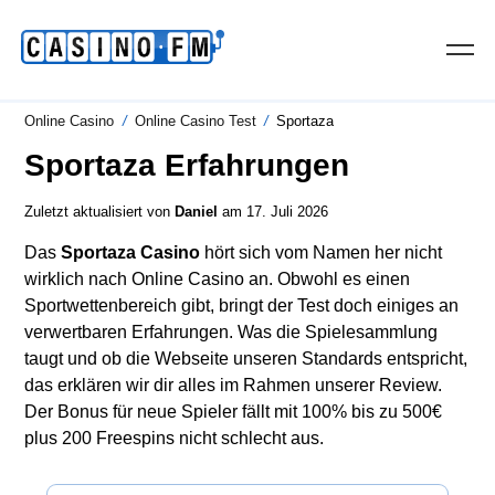
Online Casino
/
Online Casino Test
/
Sportaza
Sportaza Erfahrungen
Zuletzt aktualisiert von
Daniel
am 17. Juli 2026
Das
Sportaza Casino
hört sich vom Namen her nicht
wirklich nach Online Casino an. Obwohl es einen
Sportwettenbereich gibt, bringt der Test doch einiges an
verwertbaren Erfahrungen. Was die Spielesammlung
taugt und ob die Webseite unseren Standards entspricht,
das erklären wir dir alles im Rahmen unserer Review.
Der Bonus für neue Spieler fällt mit 100% bis zu 500€
plus 200 Freespins nicht schlecht aus.