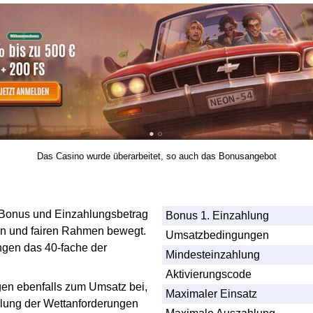
Das Casino wurde überarbeitet, so auch das Bonusangebot
 Bonus und Einzahlungsbetrag
Bonus 1. Einzahlung
en und fairen Rahmen bewegt.
Umsatzbedingungen
ngen das 40-fache der
Mindesteinzahlung
Aktivierungscode
gen ebenfalls zum Umsatz bei,
Maximaler Einsatz
üllung der Wettanforderungen