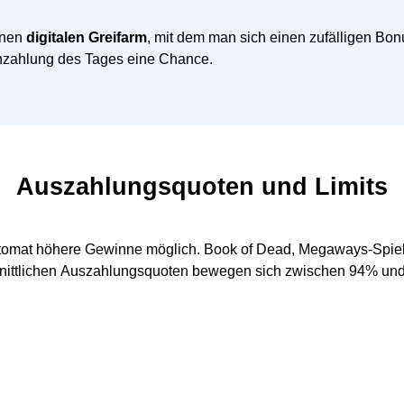
inen
digitalen Greifarm
, mit dem man sich einen zufälligen B
inzahlung des Tages eine Chance.
Auszahlungsquoten und Limits
tomat höhere Gewinne möglich. Book of Dead, Megaways-Spiele
hnittlichen Auszahlungsquoten bewegen sich zwischen 94% un