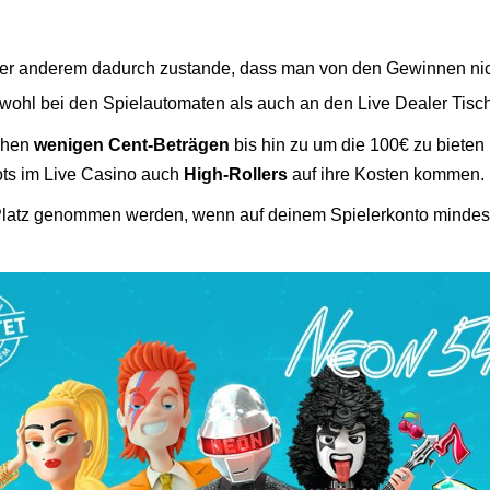
er anderem dadurch zustande, dass man von den Gewinnen nic
ohl bei den Spielautomaten als auch an den Live Dealer Tische
schen
wenigen Cent-Beträgen
bis hin zu um die 100€ zu bieten
ts im Live Casino auch
High-Rollers
auf ihre Kosten kommen.
Platz genommen werden, wenn auf deinem Spielerkonto mindes