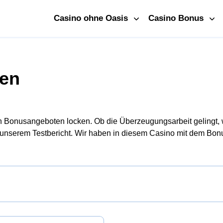
Casino ohne Oasis
Casino Bonus
gen
n Bonusangeboten locken. Ob die Überzeugungsarbeit gelingt
n unserem Testbericht. Wir haben in diesem Casino mit dem Bon
 & Promotionen