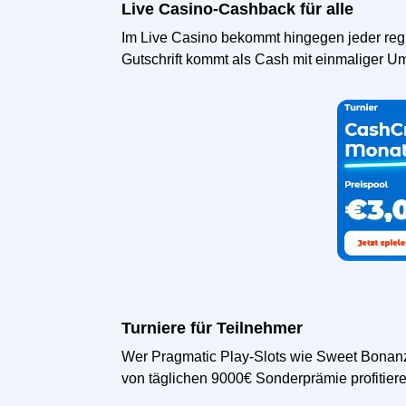
Live Casino-Cashback für alle
Im Live Casino bekommt hingegen jeder regi
Gutschrift kommt als Cash mit einmaliger 
Turniere für Teilnehmer
Wer Pragmatic Play-Slots wie Sweet Bonanz
von täglichen 9000€ Sonderprämie profitie