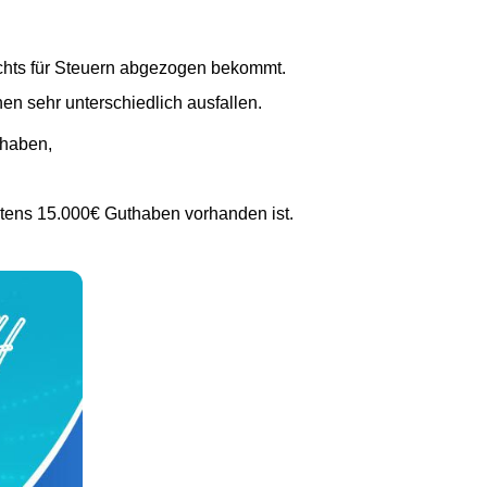
hts für Steuern abgezogen bekommt.
n sehr unterschiedlich ausfallen.
 haben,
tens 15.000€ Guthaben vorhanden ist.