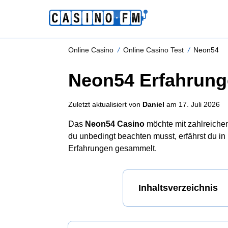
Online Casino
/
Online Casino Test
/
Neon54
Neon54 Erfahrun
Zuletzt aktualisiert von
Daniel
am 17. Juli 2026
Das
Neon54 Casino
möchte mit zahlreiche
du unbedingt beachten musst, erfährst du i
Erfahrungen gesammelt.
Inhaltsverzeichnis
Neon54 Casino Bonus
Weitere Bonusangebote