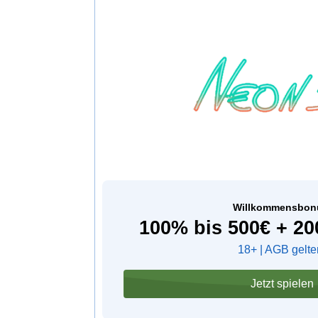
Auszahlungsquoten und 
Neon54 Casino Spielan
Ein- und Auszahlungen 
Registrierung im Neon5
Benutzerfreundlichkeit 
Stärken und Schwächen
Mobiles Casino und App
Ist das Neon54 Casino s
Neon54 Casino Test – F
FAQ – Häufig gestellte
Willkommensbon
100% bis 500€ + 20
18+ | AGB gelte
Jetzt spielen