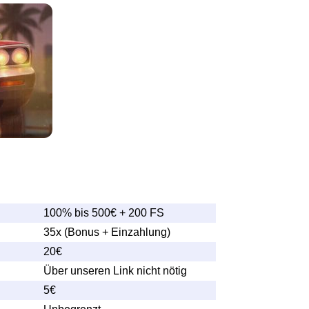
35x (Bonus + Einzahlung)
20€
Über unseren Link nicht nötig
5€