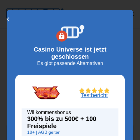
Online Casino
/
Online Casino Test
/
Casino Universe
Casino Universe Erfahrungen
Casino Universe ist jetzt
geschlossen
Zuletzt aktualisiert von
Daniel
am 15. Juli 2026
Es gibt passende Alternativen
Casino Universe war eines der besten Online Casinos in
unseren Breitengraden, ist aber jetzt geschlossen.
Testbericht
Inhaltsverzeichnis
Willkommensbonus
Casino Universe Bonus
300% bis zu 500€ + 100
Freispiele
Spielkategorien & Filter
18+ | AGB gelten
Kassenbereich