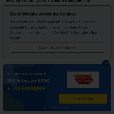
erwähnt, würden wir uns weitere Kategorien im
Spielemenü wünschen. Davon abgesehen fällt die
Navigation sehr leicht. Du wirst weder mit Informationen
Diese Website verwendet Cookies
bombardiert, noch lässt dich dieses Online Casino im
Wir setzen auf unserer Website Cookies ein, um eine
Stich, wenn du nach etwas suchst. So soll es sein.
optimale Nutzererfahrung zu ermöglichen. Unter
Datenschutzerklärung
und
Cookie-Richtlinie
wird alles
erklärt.
Cookies akzeptieren
WILLKOMMENSBONUS
300% bis zu 500€
+ 100 Freispiele
Casino Universe mit sehr kurzen Ladezeiten. Das ist ein Spitzenwert.
Jetzt Spielen
18+ | AGB gelten
Die Casino Universe Webseite lädt sehr schnell. Sie