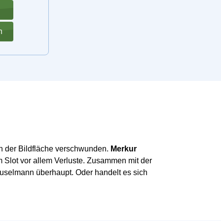
n
on der Bildfläche verschwunden.
Merkur
m Slot vor allem Verluste. Zusammen mit der
uselmann überhaupt. Oder handelt es sich