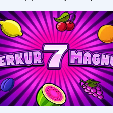
in Freispiele Kaufen-Feature?
 um Echtgeld spielen
ohnt sich der Slot?
g: Unser Fazit
 besten Merkur Magnus 7 Alternativen
 zu Merkur Magnus 7