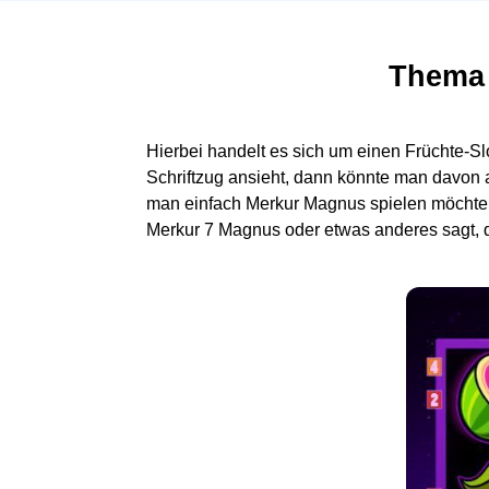
Thema 
Hierbei handelt es sich um einen Früchte-Sl
Schriftzug ansieht, dann könnte man davon
man einfach Merkur Magnus spielen möchte. 
Merkur 7 Magnus oder etwas anderes sagt, d