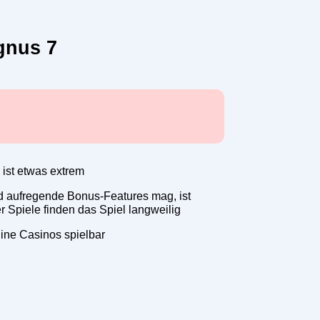
gnus 7
 ist etwas extrem
aufregende Bonus-Features mag, ist
r Spiele finden das Spiel langweilig
ine Casinos spielbar