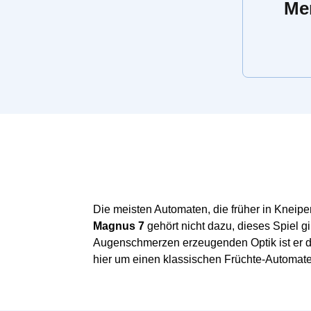
Me
Die meisten Automaten, die früher in Kneip
Magnus 7
gehört nicht dazu, dieses Spiel g
Augenschmerzen erzeugenden Optik ist er d
hier um einen klassischen Früchte-Automaten