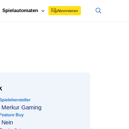
Spielautomaten
Abonnieren
k
Spielehersteller
Merkur Gaming
Feature Buy
Nein