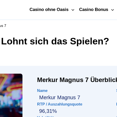
Casino ohne Oasis
Casino Bonus
us 7
Lohnt sich das Spielen?
Merkur Magnus 7 Überblic
Name
Merkur Magnus 7
RTP / Auszahlungsquote
96,31%