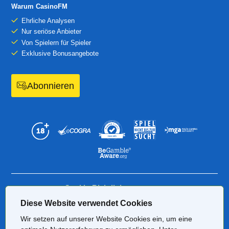
Warum CasinoFM
Ehrliche Analysen
Nur seriöse Anbieter
Von Spielern für Spieler
Exklusive Bonusangebote
Abonnieren
Cookie-Richtlinie
Datenschutz
Diese Website verwendet Cookies
Seitenverzeichnis
Impressum
Wir setzen auf unserer Website Cookies ein, um eine
Über uns