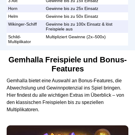
3 Axt
Gewinne bis zu 15x Einsatz
Horn
Gewinne bis zu 25x Einsatz
Helm
Gewinne bis zu 50x Einsatz
Wikinger-Schiff
Gewinne bis zu 100x Einsatz & löst 
Freispiele aus
Schild-
Multipliziert Gewinne (2x–500x)
Multiplikator
Gemhalla Freispiele und Bonus-
Features
Gemhalla bietet eine Auswahl an Bonus-Features, die
Abwechslung und Gewinnpotenzial ins Spiel bringen.
Hier findest du alle wichtigen Extras im Überblick – von
den klassischen Freispielen bis zu speziellen
Multiplikatoren.