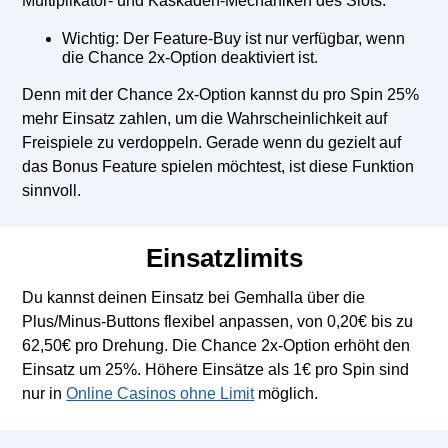
Multiplikator- und Kaskaden-Mechaniken des Slots.
Drehe das Rad und lass das Schicksal
Wichtig: Der Feature-Buy ist nur verfügbar, wenn
entscheiden, welcher Bonus dir heute am
die Chance 2x-Option deaktiviert ist.
meisten Glück bringt.
Denn mit der Chance 2x-Option kannst du pro Spin 25%
mehr Einsatz zahlen, um die Wahrscheinlichkeit auf
Freispiele zu verdoppeln. Gerade wenn du gezielt auf
3
0
0
%
b
i
s
5
0
0
+
1
0
0
F
1
1
0
%
b
i
s
1
1
0
0
€
das Bonus Feature spielen möchtest, ist diese Funktion
S
€
sinnvoll.
2
0
%
bi
s
1
0
0
0
€
2
0
0
%
bi
s
6
0
0
0
€
Einsatzlimits
FS
100% bis
1500€ + 450
500€
100% bis
Du kannst deinen Einsatz bei Gemhalla über die
1
5
0
%
b
is
5
0
0
5
3
0
0
%
b
is
0
0
€
1
€
Plus/Minus-Buttons flexibel anpassen, von 0,20€ bis zu
2
0
%
b
i
s
0
0
0
t
B
s
5
5
5
€
&
€
N
o
D
p
o
s
i
i
7
e
0
1
€
62,50€ pro Drehung. Die Chance 2x-Option erhöht den
Einsatz um 25%. Höhere Einsätze als 1€ pro Spin sind
nur in
Online Casinos ohne Limit
möglich.