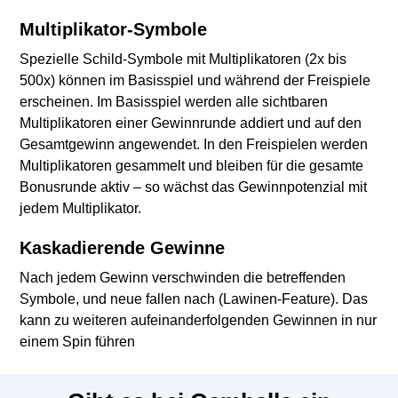
Multiplikator-Symbole
Spezielle Schild-Symbole mit Multiplikatoren (2x bis
500x) können im Basisspiel und während der Freispiele
erscheinen. Im Basisspiel werden alle sichtbaren
Multiplikatoren einer Gewinnrunde addiert und auf den
Gesamtgewinn angewendet. In den Freispielen werden
Multiplikatoren gesammelt und bleiben für die gesamte
Bonusrunde aktiv – so wächst das Gewinnpotenzial mit
jedem Multiplikator.
Kaskadierende Gewinne
Nach jedem Gewinn verschwinden die betreffenden
Symbole, und neue fallen nach (Lawinen-Feature). Das
kann zu weiteren aufeinanderfolgenden Gewinnen in nur
einem Spin führen