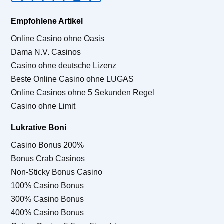
Empfohlene Artikel
Online Casino ohne Oasis
Dama N.V. Casinos
Casino ohne deutsche Lizenz
Beste Online Casino ohne LUGAS
Online Casinos ohne 5 Sekunden Regel
Casino ohne Limit
Lukrative Boni
Casino Bonus 200%
Bonus Crab Casinos
Non-Sticky Bonus Casino
100% Casino Bonus
300% Casino Bonus
400% Casino Bonus