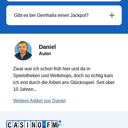
Gibt es bei Gemhalla einen Jackpot?
Daniel
Autor
Zwar war ich schon früh hier und da in
Spielotheken und Wettshops, doch so richtig kam
ich erst durch die Arbeit ans Glücksspiel. Seit über
10 Jahren...
Weitere Artikel von Daniel